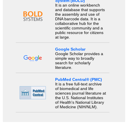
System (BOLD)
It is an online workbench
and database that supports
the assembly and use of
DNA barcode data. It is a
collaborative hub for the
scientific community and a
public resource for citizens
at large.
Google Scholar
Google Scholar provides a
simple way to broadly
search for scholarly
literature.
PubMed Central® (PMC)
It is a free full-text archive
of biomedical and life
sciences journal literature at
the U.S. National Institutes
of Health's National Library
of Medicine (NIH/NLM).