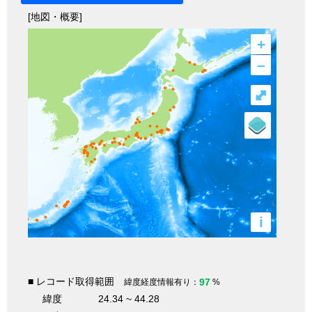
[地図・概要]
+
–
⤢
i
■ レコード取得範囲
97
緯度経度情報有り：
%
緯度
24.34 ~ 44.28