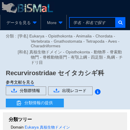
データを見る
More
分類 :
[学名] Eukarya - Opisthokonta - Animalia - Chordata -
Vertebrata - Gnathostomata - Tetrapoda - Aves -
Charadriiformes
[和名] 真核生物ドメイン - Opisthokonta - 動物界 - 脊索動
物門 - 脊椎動物亜門 - 有顎上綱 - 四足類 - 鳥綱 - チ
ドリ目
Recurvirostridae
セイタカシギ科
参考文献を見る
分類群情報
出現レコード
分類情報の提供
分類ツリー
Domain
Eukarya
真核生物ドメイン