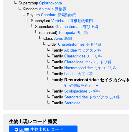
Supergroup
Opisthokonta
Kingdom
Animalia
動物界
Phylum
Chordata
脊索動物門
Subphylum
Vertebrata
脊椎動物亜門
Superclass
Gnathostomata
有顎上綱
(unranked)
Tetrapoda
四足類
Class
Aves
鳥綱
Order
Charadriiformes
チドリ目
Family
Alcidae
ウミスズメ科
Family
Charadriidae
チドリ科
Family
Glareolidae
ツバメチドリ科
Family
Haematopodidae
ミヤコドリ科
Family
Laridae
カモメ科
Recurvirostridae
セイタカシギ科
Family
直下の階級を表示
Family
Scolopacidae
シギ科
Family
Stercorariidae
トウゾクカモメ科
Family
Sternidae
生物出現レコード 概要
生物出現レコード →