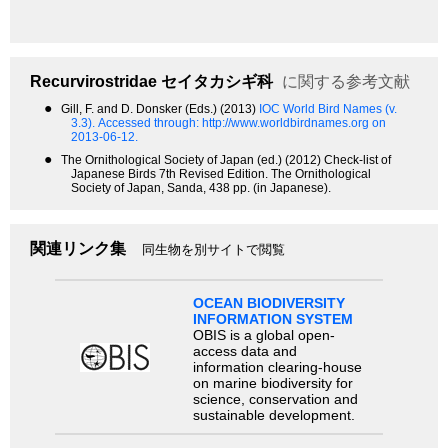
Recurvirostridae
セイタカシギ科
に関する参考文献
●
Gill, F. and D. Donsker (Eds.) (2013)
IOC World Bird Names (v.
3.3).
Accessed through: http://www.worldbirdnames.org on
2013-06-12.
●
The Ornithological Society of Japan (ed.) (2012) Check-list of
Japanese Birds 7th Revised Edition. The Ornithological
Society of Japan, Sanda, 438 pp. (in Japanese).
関連リンク集
同生物を別サイトで閲覧
OCEAN BIODIVERSITY
INFORMATION SYSTEM
OBIS is a global open-
access data and
information clearing-house
on marine biodiversity for
science, conservation and
sustainable development.