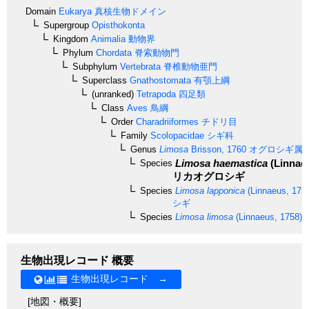
Domain
Eukarya
真核生物ドメイン
Supergroup
Opisthokonta
Kingdom
Animalia
動物界
Phylum
Chordata
脊索動物門
Subphylum
Vertebrata
脊椎動物亜門
Superclass
Gnathostomata
有顎上綱
(unranked)
Tetrapoda
四足類
Class
Aves
鳥綱
Order
Charadriiformes
チドリ目
Family
Scolopacidae
シギ科
Genus
Limosa
Brisson, 1760
オグロシギ属
Limosa haemastica
(Linnaeu
Species
リカオグロシギ
Species
Limosa lapponica
(Linnaeus, 175
シギ
Species
Limosa limosa
(Linnaeus, 1758)
生物出現レコード 概要
生物出現レコード →
[地図・概要]