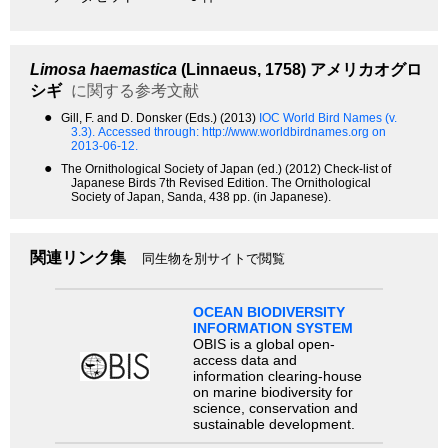
Limosa haemastica
(Linnaeus, 1758)
アメリカオグロ
シギ
に関する参考文献
●
Gill, F. and D. Donsker (Eds.) (2013)
IOC World Bird Names (v.
3.3).
Accessed through: http://www.worldbirdnames.org on
2013-06-12.
●
The Ornithological Society of Japan (ed.) (2012) Check-list of
Japanese Birds 7th Revised Edition. The Ornithological
Society of Japan, Sanda, 438 pp. (in Japanese).
関連リンク集
同生物を別サイトで閲覧
OCEAN BIODIVERSITY
INFORMATION SYSTEM
OBIS is a global open-
access data and
information clearing-house
on marine biodiversity for
science, conservation and
sustainable development.