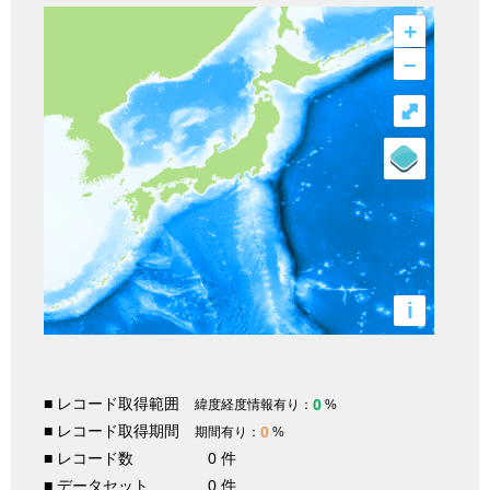
+
–
⤢
i
■ レコード取得範囲
0
緯度経度情報有り：
%
■ レコード取得期間
0
期間有り：
%
■ レコード数
0 件
■ データセット
0 件