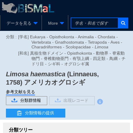
データを見る
More
分類 :
[学名] Eukarya - Opisthokonta - Animalia - Chordata -
Vertebrata - Gnathostomata - Tetrapoda - Aves -
Charadriiformes - Scolopacidae -
Limosa
[和名] 真核生物ドメイン - Opisthokonta - 動物界 - 脊索動
物門 - 脊椎動物亜門 - 有顎上綱 - 四足類 - 鳥綱 - チ
ドリ目 - シギ科 - オグロシギ属
Limosa haemastica
(Linnaeus,
1758)
アメリカオグロシギ
参考文献を見る
分類群情報
出現レコード
分類情報の提供
分類ツリー