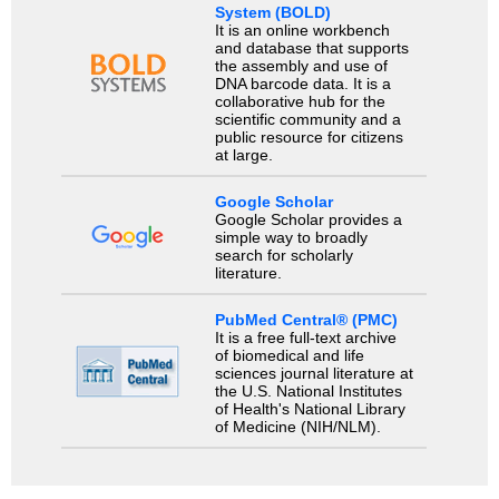
System (BOLD)
It is an online workbench
and database that supports
the assembly and use of
DNA barcode data. It is a
collaborative hub for the
scientific community and a
public resource for citizens
at large.
Google Scholar
Google Scholar provides a
simple way to broadly
search for scholarly
literature.
PubMed Central® (PMC)
It is a free full-text archive
of biomedical and life
sciences journal literature at
the U.S. National Institutes
of Health's National Library
of Medicine (NIH/NLM).