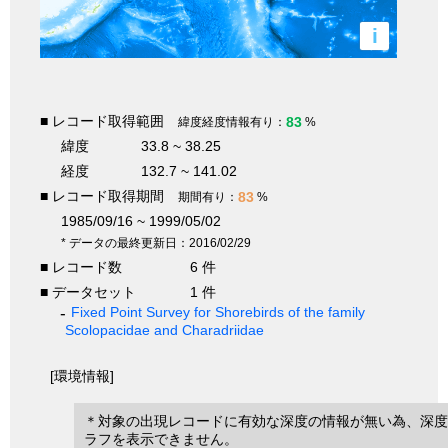
i
■ レコード取得範囲
83
緯度経度情報有り：
%
緯度
33.8 ~ 38.25
経度
132.7 ~ 141.02
■ レコード取得期間
83
期間有り：
%
1985/09/16 ~ 1999/05/02
* データの最終更新日：2016/02/29
■ レコード数
6 件
■ データセット
1 件
Fixed Point Survey for Shorebirds of the family
Scolopacidae and Charadriidae
[環境情報]
＊対象の出現レコードに有効な深度の情報が無い為、深度
ラフを表示できません。