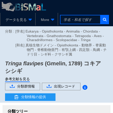
データを見る
More
分類 :
[学名] Eukarya - Opisthokonta - Animalia - Chordata -
Vertebrata - Gnathostomata - Tetrapoda - Aves -
Charadriiformes - Scolopacidae -
Tringa
[和名] 真核生物ドメイン - Opisthokonta - 動物界 - 脊索動
物門 - 脊椎動物亜門 - 有顎上綱 - 四足類 - 鳥綱 - チ
ドリ目 - シギ科 - クサシギ属
Tringa flavipes
(Gmelin, 1789)
コキア
シシギ
参考文献を見る
分類群情報
出現レコード
分類情報の提供
分類ツリー