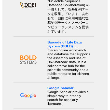
Nucleotide Sequence
Database Collaboration) の
一員として、塩基配列デー
タを収集しています。あわ
せて、自由に利用可能な塩
基配列データとスーパーコ
ンピュータシステムを提供
しています。
Barcode of Life Data
System (BOLD)
It is an online workbench
and database that supports
the assembly and use of
DNA barcode data. It is a
collaborative hub for the
scientific community and a
public resource for citizens
at large.
Google Scholar
Google Scholar provides a
simple way to broadly
search for scholarly
literature.