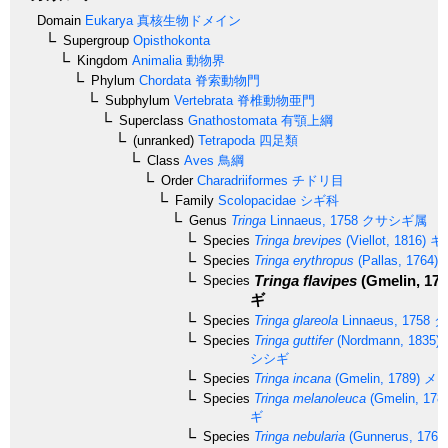
Domain
Eukarya
真核生物ドメイン
Supergroup
Opisthokonta
Kingdom
Animalia
動物界
Phylum
Chordata
脊索動物門
Subphylum
Vertebrata
脊椎動物亜門
Superclass
Gnathostomata
有顎上綱
(unranked)
Tetrapoda
四足類
Class
Aves
鳥綱
Order
Charadriiformes
チドリ目
Family
Scolopacidae
シギ科
Genus
Tringa
Linnaeus, 1758
クサシギ属
Species
Tringa brevipes
(Viellot, 1816)
キ
Species
Tringa erythropus
(Pallas, 1764)
Tringa flavipes
(Gmelin, 178
Species
ギ
Species
Tringa glareola
Linnaeus, 1758
タ
Species
Tringa guttifer
(Nordmann, 1835)
シシギ
Species
Tringa incana
(Gmelin, 1789)
メリ
Species
Tringa melanoleuca
(Gmelin, 178
ギ
Species
Tringa nebularia
(Gunnerus, 1767