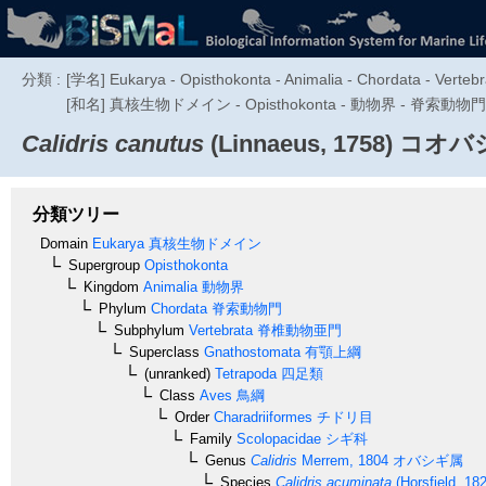
分類 :
[学名] Eukarya - Opisthokonta - Animalia - Chordata - Vertebr
[和名] 真核生物ドメイン - Opisthokonta - 動物界 - 脊索動
Calidris canutus
(Linnaeus, 1758)
コオバ
分類ツリー
Domain
Eukarya
真核生物ドメイン
Supergroup
Opisthokonta
Kingdom
Animalia
動物界
Phylum
Chordata
脊索動物門
Subphylum
Vertebrata
脊椎動物亜門
Superclass
Gnathostomata
有顎上綱
(unranked)
Tetrapoda
四足類
Class
Aves
鳥綱
Order
Charadriiformes
チドリ目
Family
Scolopacidae
シギ科
Genus
Calidris
Merrem, 1804
オバシギ属
Species
Calidris acuminata
(Horsfield, 18