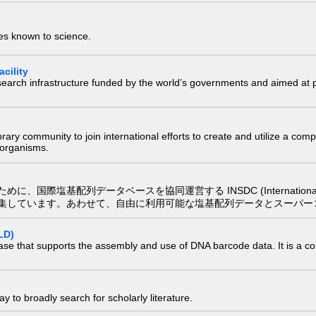
ies known to science.
cility
research infrastructure funded by the world’s governments and aimed a
e library community to join international efforts to create and utilize a 
) organisms.
配列データベースを協同運営する INSDC (International Nucleotide
集しています。あわせて、自由に利用可能な塩基配列データとスーパー
LD)
ase that supports the assembly and use of DNA barcode data. It is a col
 to broadly search for scholarly literature.