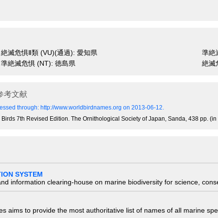
絶滅危惧Ⅱ類 (VU)(通過): 愛知県
準絶滅
準絶滅危惧 (NT): 徳島県
絶滅危
参考文献
essed through: http://www.worldbirdnames.org on 2013-06-12.
 Birds 7th Revised Edition. The Ornithological Society of Japan, Sanda, 438 pp. (i
TION SYSTEM
nd information clearing-house on marine biodiversity for science, con
 aims to provide the most authoritative list of names of all marine spec