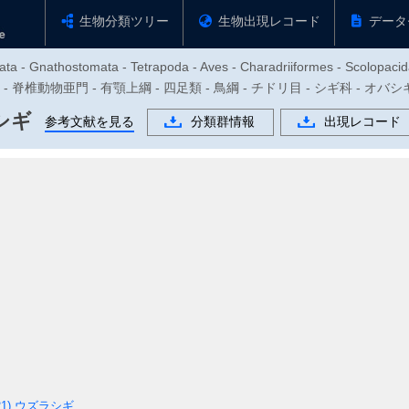
生物分類ツリー
生物出現レコード
データ
ata - Gnathostomata - Tetrapoda - Aves - Charadriiformes - Scolopaci
物門 - 脊椎動物亜門 - 有顎上綱 - 四足類 - 鳥綱 - チドリ目 - シギ科 - オバ
シギ
参考文献を見る
分類群情報
出現レコード
21)
ウズラシギ