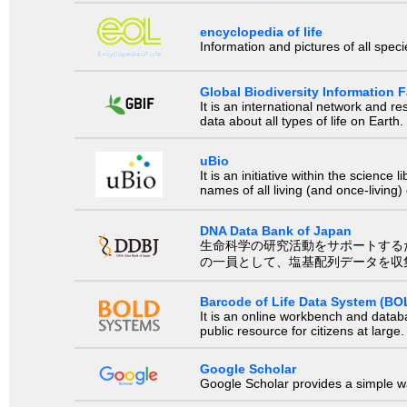
encyclopedia of life
Information and pictures of all spec
Global Biodiversity Information Fa
It is an international network and 
data about all types of life on Earth.
uBio
It is an initiative within the scienc
names of all living (and once-living
DNA Data Bank of Japan
生命科学の研究活動をサポートするために、国際塩基
の一員として、塩基配列データを収
Barcode of Life Data System (BO
It is an online workbench and datab
public resource for citizens at large.
Google Scholar
Google Scholar provides a simple way