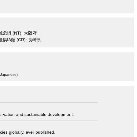
危惧 (NT): 大阪府
惧ⅠA類 (CR): 長崎県
n Japanese).
servation and sustainable development.
ies globally, ever published.