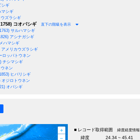
ビシギ
ハマシギ
ウズラシギ
 1758)
コオバシギ
直下の階級を表示
1763)
サルハマシギ
1826)
アシナガシギ
メハマシギ
アメリカウズラシギ
ーロッパトウネン
)
チシマシギ
ウネン
1853)
ヒバリシギ
)
オジロトウネン
21)
オバシギ
+
■ レコード取得範囲
緯度経度情報
–
緯度
24.34 ~ 45.41