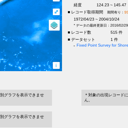
経度
124.23 ~ 145.47
⤢
■ レコード取得期間
9
期間有り：
1972/04/23 ~ 2004/10/24
* データの最終更新日：2016/02/29
■ レコード数
515 件
■ データセット
1 件
Fixed Point Survey for Shor
i
別グラフを表示できませ
＊対象の出現レコード
ん。
別グラフを表示できませ