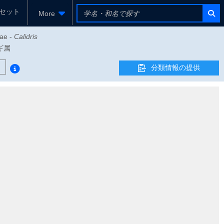
セット
More
dae -
Calidris
シギ属
分類情報の提供