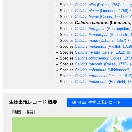
Species
Calidris alba
(Pallas, 1764)
ミユ
Species
Calidris alpina
(Linnaeus, 1758)
Species
Calidris bairdii
(Coues, 1861)
ヒメ
Calidris canutus
(Linnaeus,
Species
Species
Calidris ferruginea
(Pontoppidan, 
Species
Calidris himantopus
(Bonaparte, 
Species
Calidris mauri
(Cabanis, 1857)
ヒ
Species
Calidris melanotos
(Vieillot, 1819)
Species
Calidris minuta
(Leisler, 1812)
ヨ
Species
Calidris ptilocnemis
(Coues, 1873
Species
Calidris ruficollis
(Pallas, 1776)
ト
Species
Calidris subminuta
(Middendorff, 
Species
Calidris temminckii
(Leisler, 1812
Species
Calidris tenuirostris
(Horsfield, 18
生物出現レコード 概要
生物出現レコード →
[地図・概要]