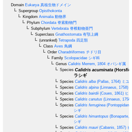
Domain
Eukarya
真核生物ドメイン
Supergroup
Opisthokonta
Kingdom
Animalia
動物界
Phylum
Chordata
脊索動物門
Subphylum
Vertebrata
脊椎動物亜門
Superclass
Gnathostomata
有顎上綱
(unranked)
Tetrapoda
四足類
Class
Aves
鳥綱
Order
Charadriiformes
チドリ目
Family
Scolopacidae
シギ科
Genus
Calidris
Merrem, 1804
オバシギ属
Calidris acuminata
(Horsfiel
Species
ラシギ
Species
Calidris alba
(Pallas, 1764)
ミユ
Species
Calidris alpina
(Linnaeus, 1758)
Species
Calidris bairdii
(Coues, 1861)
ヒメ
Species
Calidris canutus
(Linnaeus, 1758)
Species
Calidris ferruginea
(Pontoppidan, 
シギ
Species
Calidris himantopus
(Bonaparte, 
シギ
Species
Calidris mauri
(Cabanis, 1857)
ヒ