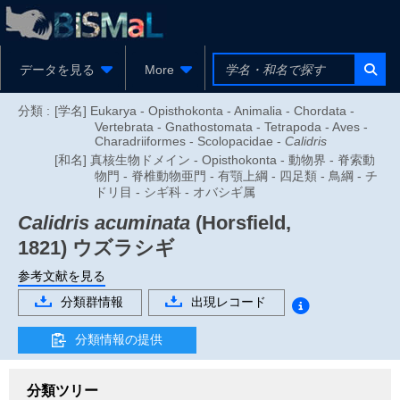
データを見る
More
分類 :
[学名] Eukarya - Opisthokonta - Animalia - Chordata -
Vertebrata - Gnathostomata - Tetrapoda - Aves -
Charadriiformes - Scolopacidae -
Calidris
[和名] 真核生物ドメイン - Opisthokonta - 動物界 - 脊索動
物門 - 脊椎動物亜門 - 有顎上綱 - 四足類 - 鳥綱 - チ
ドリ目 - シギ科 - オバシギ属
Calidris acuminata
(Horsfield,
1821)
ウズラシギ
参考文献を見る
分類群情報
出現レコード
分類情報の提供
分類ツリー