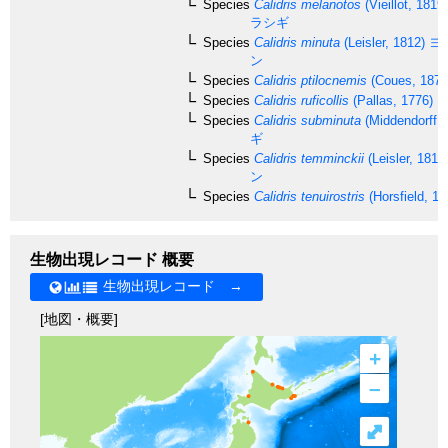
Species
Calidris melanotos
(Vieillot, 1819)
ラシギ
Species
Calidris minuta
(Leisler, 1812)
ヨ
ン
Species
Calidris ptilocnemis
(Coues, 1873
Species
Calidris ruficollis
(Pallas, 1776)
ト
Species
Calidris subminuta
(Middendorff, 
ギ
Species
Calidris temminckii
(Leisler, 1812
ン
Species
Calidris tenuirostris
(Horsfield, 18
生物出現レコード 概要
生物出現レコード →
[地図・概要]
+
–
⤢