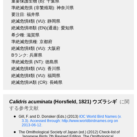
重要保護生物 (B): 千葉県
準絶滅危惧 (非繁殖期): 神奈川県
要注目: 福井県
絶滅危惧Ⅱ類 (VU): 静岡県
絶滅危惧ⅠB類 (EN)(通過): 愛知県
希少種: 滋賀県
準絶滅危惧種: 京都府
絶滅危惧Ⅱ類 (VU): 大阪府
Bランク: 兵庫県
準絶滅危惧 (NT): 徳島県
絶滅危惧Ⅱ類 (VU): 香川県
絶滅危惧Ⅱ類 (VU): 福岡県
絶滅危惧ⅠA類 (CR): 長崎県
Calidris acuminata
(Horsfield, 1821)
ウズラシギ
に関
する参考文献
●
Gill, F. and D. Donsker (Eds.) (2013)
IOC World Bird Names (v.
3.3).
Accessed through: http://www.worldbirdnames.org on
2013-06-12.
●
The Ornithological Society of Japan (ed.) (2012) Check-list of
Japanese Birds 7th Revised Edition. The Ornithological