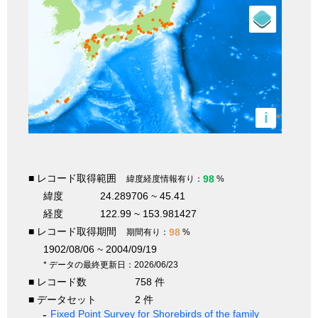
i
■ レコード取得範囲
98
緯度経度情報有り：
%
緯度
24.289706 ~ 45.41
経度
122.99 ~ 153.981427
■ レコード取得期間
98
期間有り：
%
1902/08/06 ~ 2004/09/19
* データの最終更新日：2026/06/23
■ レコード数
758 件
■ データセット
2 件
Fixed Point Survey for Shorebirds of the family