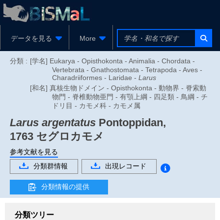
データを見る
More
分類 :
[学名] Eukarya - Opisthokonta - Animalia - Chordata -
Vertebrata - Gnathostomata - Tetrapoda - Aves -
Charadriiformes - Laridae -
Larus
[和名] 真核生物ドメイン - Opisthokonta - 動物界 - 脊索動
物門 - 脊椎動物亜門 - 有顎上綱 - 四足類 - 鳥綱 - チ
ドリ目 - カモメ科 - カモメ属
Larus argentatus
Pontoppidan,
1763
セグロカモメ
参考文献を見る
分類群情報
出現レコード
分類情報の提供
分類ツリー