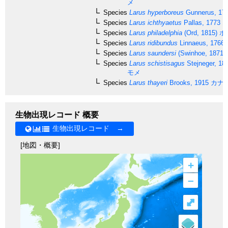
メ
Species
Larus hyperboreus
Gunnerus, 17
Species
Larus ichthyaetus
Pallas, 1773
オ
Species
Larus philadelphia
(Ord, 1815)
ボ
Species
Larus ridibundus
Linnaeus, 1766
Species
Larus saundersi
(Swinhoe, 1871)
Species
Larus schistisagus
Stejneger, 18
モメ
Species
Larus thayeri
Brooks, 1915
カナ
生物出現レコード 概要
生物出現レコード →
[地図・概要]
+
–
⤢