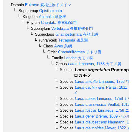
Domain
Eukarya
真核生物ドメイン
Supergroup
Opisthokonta
Kingdom
Animalia
動物界
Phylum
Chordata
脊索動物門
Subphylum
Vertebrata
脊椎動物亜門
Superclass
Gnathostomata
有顎上綱
(unranked)
Tetrapoda
四足類
Class
Aves
鳥綱
Order
Charadriiformes
チドリ目
Family
Laridae
カモメ科
Genus
Larus
Linnaeus, 1758
カモメ属
Larus argentatus
Pontoppid
Species
ロカモメ
Species
Larus atricilla
Linnaeus, 1758
ワ
Species
Larus cachinnans
Pallas, 1811
キ
メ
Species
Larus canus
Linnaeus, 1758
カモ
Species
Larus crassirostris
Vieillot, 1818
Species
Larus fuscus
Linnaeus, 1758
ニシ
Species
Larus genei
Brème, 1839
ハシボ
Species
Larus glaucescens
Naumann, 18
Species
Larus glaucoides
Meyer, 1822
ア