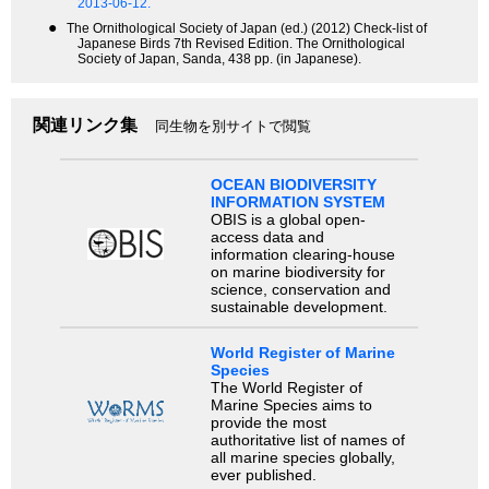
2013-06-12.
●
The Ornithological Society of Japan (ed.) (2012) Check-list of
Japanese Birds 7th Revised Edition. The Ornithological
Society of Japan, Sanda, 438 pp. (in Japanese).
関連リンク集
同生物を別サイトで閲覧
OCEAN BIODIVERSITY
INFORMATION SYSTEM
OBIS is a global open-
access data and
information clearing-house
on marine biodiversity for
science, conservation and
sustainable development.
World Register of Marine
Species
The World Register of
Marine Species aims to
provide the most
authoritative list of names of
all marine species globally,
ever published.