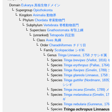
Domain
Eukarya
真核生物ドメイン
Supergroup
Opisthokonta
Kingdom
Animalia
動物界
Phylum
Chordata
脊索動物門
Subphylum
Vertebrata
脊椎動物亜門
Superclass
Gnathostomata
有顎上綱
(unranked)
Tetrapoda
四足類
Class
Aves
鳥綱
Order
Charadriiformes
チドリ目
Family
Scolopacidae
シギ科
Genus
Tringa
Linnaeus, 1758
クサシギ属
Species
Tringa brevipes
(Viellot, 1816)
キ
Species
Tringa erythropus
(Pallas, 1764)
Species
Tringa flavipes
(Gmelin, 1789)
コ
Species
Tringa glareola
Linnaeus, 1758
タ
Species
Tringa guttifer
(Nordmann, 1835)
シシギ
Species
Tringa incana
(Gmelin, 1789)
メリ
Species
Tringa melanoleuca
(Gmelin, 178
ギ
Species
Tringa nebularia
(Gunnerus, 1767
Tringa ochropus
Linnaeus, 
Species