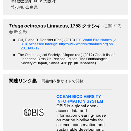
準絶滅危惧 (NT): 大阪府
希少種: 奈良県
Tringa ochropus
Linnaeus, 1758
クサシギ
に関する
参考文献
●
Gill, F. and D. Donsker (Eds.) (2013)
IOC World Bird Names (v.
3.3).
Accessed through: http://www.worldbirdnames.org on
2013-06-12.
●
The Ornithological Society of Japan (ed.) (2012) Check-list of
Japanese Birds 7th Revised Edition. The Ornithological
Society of Japan, Sanda, 438 pp. (in Japanese).
関連リンク集
同生物を別サイトで閲覧
OCEAN BIODIVERSITY
INFORMATION SYSTEM
OBIS is a global open-
access data and
information clearing-house
on marine biodiversity for
science, conservation and
sustainable development.