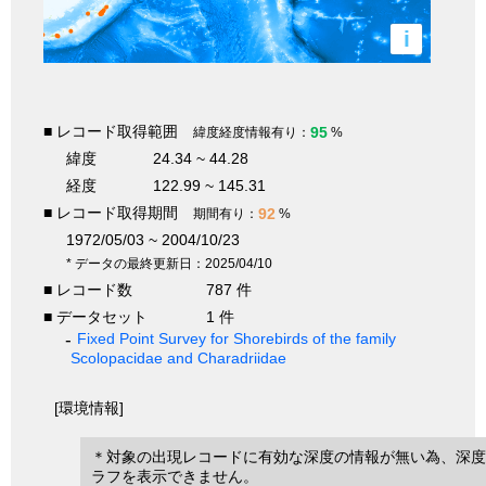
i
■ レコード取得範囲
95
緯度経度情報有り：
%
緯度
24.34 ~ 44.28
経度
122.99 ~ 145.31
■ レコード取得期間
92
期間有り：
%
1972/05/03 ~ 2004/10/23
* データの最終更新日：2025/04/10
■ レコード数
787 件
■ データセット
1 件
Fixed Point Survey for Shorebirds of the family
Scolopacidae and Charadriidae
[環境情報]
＊対象の出現レコードに有効な深度の情報が無い為、深度
ラフを表示できません。