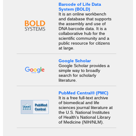
Barcode of Life Data
System (BOLD)
It is an online workbench
and database that supports
the assembly and use of
DNA barcode data. It is a
collaborative hub for the
scientific community and a
public resource for citizens
at large.
Google Scholar
Google Scholar provides a
simple way to broadly
search for scholarly
literature.
PubMed Central® (PMC)
It is a free full-text archive
of biomedical and life
sciences journal literature at
the U.S. National Institutes
of Health's National Library
of Medicine (NIH/NLM).