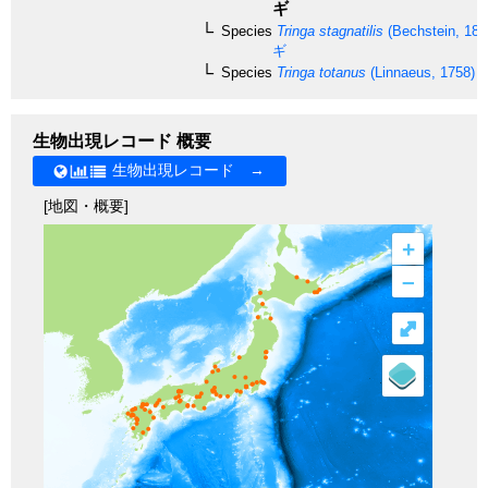
ギ
Species
Tringa stagnatilis
(Bechstein, 180
ギ
Species
Tringa totanus
(Linnaeus, 1758)
生物出現レコード 概要
生物出現レコード →
[地図・概要]
+
–
⤢