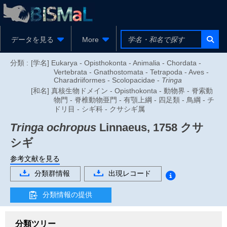
データを見る
More
分類 :
[学名] Eukarya - Opisthokonta - Animalia - Chordata -
Vertebrata - Gnathostomata - Tetrapoda - Aves -
Charadriiformes - Scolopacidae -
Tringa
[和名] 真核生物ドメイン - Opisthokonta - 動物界 - 脊索動
物門 - 脊椎動物亜門 - 有顎上綱 - 四足類 - 鳥綱 - チ
ドリ目 - シギ科 - クサシギ属
Tringa ochropus
Linnaeus, 1758
クサ
シギ
参考文献を見る
分類群情報
出現レコード
分類情報の提供
分類ツリー