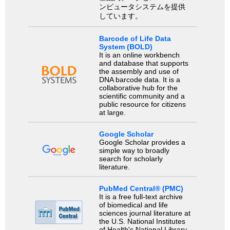
ンピュータシステムを提供
しています。
Barcode of Life Data
System (BOLD)
It is an online workbench
and database that supports
the assembly and use of
DNA barcode data. It is a
collaborative hub for the
scientific community and a
public resource for citizens
at large.
Google Scholar
Google Scholar provides a
simple way to broadly
search for scholarly
literature.
PubMed Central® (PMC)
It is a free full-text archive
of biomedical and life
sciences journal literature at
the U.S. National Institutes
of Health's National Library