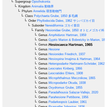
Supergroup
Opisthokonta
Kingdom
Animalia
動物界
Phylum
Annelida
環形動物門
Class
Polychaeta
Grube, 1850
多毛綱
Order
Phyllodocida
Dales, 1962
サシバゴカイ目
Suborder
Nereidiformia
ゴカイ亜目
Family
Hesionidae
Grube, 1850
オトヒメゴカイ科
Genus
Amphiduros
Hartman, 1959
Genus
Gyptis
Marion & Bobretzky in Marion, 187
Hesiocaeca
Hartman, 1965
Genus
Genus
Hesione
Genus
Hesionides
Friedrich, 1937
Genus
Hesiospina
Imajima & Hartman, 1964
Genus
Heteropodarke
Hartmann-Schröder, 1962
Genus
Leocrates
Kinberg, 1866
Genus
Leocratides
Ehlers, 1908
Genus
Microphthalmus
Mecznikow, 1865
Genus
Micropodarke
Okuda, 1938
Genus
Oxydromus
Grube, 1855
Genus
Paradalhousia
Salazar-Vallejo, 2020
Genus
Parahesione
Pettibone, 1956
Genus
Podarkeopsis
Laubier, 1961
Genus
Psamathe
Johnston, 1836