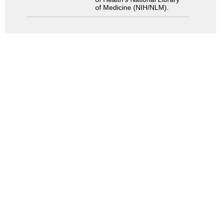
of Medicine (NIH/NLM).
検索