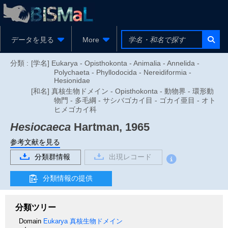
データを見る
More
分類 :
[学名] Eukarya - Opisthokonta - Animalia - Annelida -
Polychaeta - Phyllodocida - Nereidiformia -
Hesionidae
[和名] 真核生物ドメイン - Opisthokonta - 動物界 - 環形動
物門 - 多毛綱 - サシバゴカイ目 - ゴカイ亜目 - オト
ヒメゴカイ科
Hesiocaeca
Hartman, 1965
参考文献を見る
分類群情報
出現レコード
分類情報の提供
分類ツリー
Domain
Eukarya
真核生物ドメイン