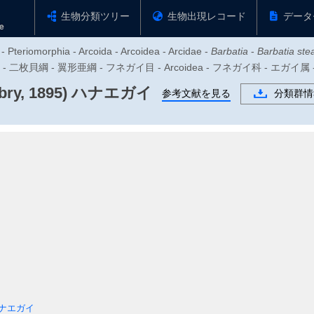
生物分類ツリー
生物出現レコード
データ
- Pteriomorphia - Arcoida - Arcoidea - Arcidae -
Barbatia
-
Barbatia stea
門 - 二枚貝綱 - 翼形亜綱 - フネガイ目 - Arcoidea - フネガイ科 - エガイ
bry, 1895)
ハナエガイ
参考文献を見る
分類群情
ナエガイ