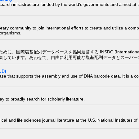
research infrastructure funded by the world’s governments and aimed a
e library community to join international efforts to create and utilize a 
) organisms.
配列データベースを協同運営する INSDC (International Nucleotide
集しています。あわせて、自由に利用可能な塩基配列データとスーパー
LD)
ase that supports the assembly and use of DNA barcode data. It is a col
 to broadly search for scholarly literature.
edical and life sciences journal literature at the U.S. National Institutes