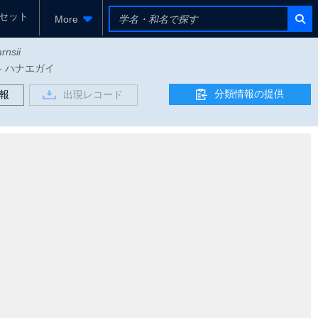
セット
More
rnsii
属 - ハナエガイ
分類情報の提供
報
出現レコード