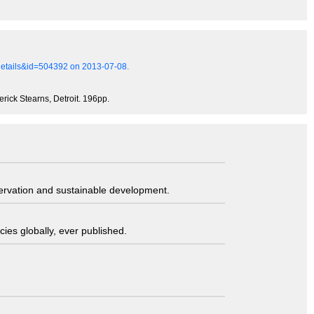
xdetails&id=504392 on 2013-07-08.
rick Stearns, Detroit. 196pp.
servation and sustainable development.
ies globally, ever published.