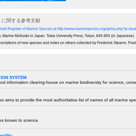
に関する参考文献
orld Register of Marine Species at http://www.marinespecies.org/aphia.php?p=ta
.), Marine Mollusks in Japan. Tokai University Press, Tokyo, 845-855 (in Japanese).
escriptions of new species and notes on others collected by Frederick Stearns. Frede
TION SYSTEM
nd information clearing-house on marine biodiversity for science, con
 aims to provide the most authoritative list of names of all marine spec
ies known to science.
cility