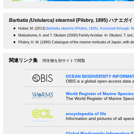
Barbatia (Ustularca) stearnsii
(Pilsbry, 1895)
ハナエガイ
●
Huber, M. (2013)
Barbatia stearnsi (Pilsbry, 1895).
Accessed through: W
●
Matsukuma, A. and T. Okutani (2000) Family Arcidae. In: Okutani, T. (ed
●
Pilsbry, H. W. (1895) Catalogue of the marine mollusks of Japan, with d
関連リンク集
同生物を別サイトで閲覧
OCEAN BIODIVERSITY INFORMA
OBIS is a global open-access data a
World Register of Marine Species
The World Register of Marine Species
encyclopedia of life
Information and pictures of all spec
Global Biodiversity Information Fa