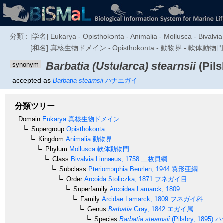
分類 :
[学名] Eukarya - Opisthokonta - Animalia - Mollusca - Bivalvia 
[和名] 真核生物ドメイン - Opisthokonta - 動物界 - 軟体動物
Barbatia (Ustularca) stearnsii
(Pils
synonym
accepted as
Barbatia stearnsii
ハナエガイ
分類ツリー
Domain
Eukarya
真核生物ドメイン
Supergroup
Opisthokonta
Kingdom
Animalia
動物界
Phylum
Mollusca
軟体動物門
Class
Bivalvia
Linnaeus, 1758
二枚貝綱
Subclass
Pteriomorphia
Beurlen, 1944
翼形亜綱
Order
Arcoida
Stoliczka, 1871
フネガイ目
Superfamily
Arcoidea
Lamarck, 1809
Family
Arcidae
Lamarck, 1809
フネガイ科
Genus
Barbatia
Gray, 1842
エガイ属
Species
Barbatia stearnsii
(Pilsbry, 1895)
ハ