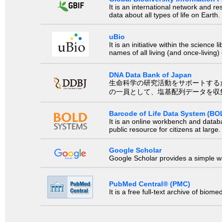
It is an international network and 
data about all types of life on Earth.
uBio
It is an initiative within the scienc
names of all living (and once-living
DNA Data Bank of Japan
生命科学の研究活動をサポートするために、国際塩基
の一員として、塩基配列データを収
Barcode of Life Data System (BO
It is an online workbench and datab
public resource for citizens at large.
Google Scholar
Google Scholar provides a simple way
PubMed Central® (PMC)
It is a free full-text archive of biom