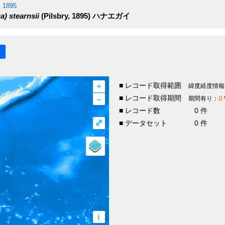
, 1895
a) stearnsii
(Pilsbry, 1895)
ハナエガイ
+
■ レコード取得範囲
緯度経度情報
–
■ レコード取得期間
0
期間有り：
■ レコード数
0 件
⤢
■ データセット
0 件
i