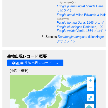
Synonym(s) :
Fungia (Danafungia) horrida
Dana, 1
サビライシ
Fungia danai
Milne Edwards & Haim
Synonym]
Fungia horrida
Dana, 1846
ノコギリ
Fungia klunzingeri
Döderlein, 1901
[
Fungia valida
Verrill, 1864
ノコギリ
Species
Danafungia scruposa
(Klunzinger, 1
クサビライシ
生物出現レコード 概要
生物出現レコード →
[地図・概要]
+
–
⤢