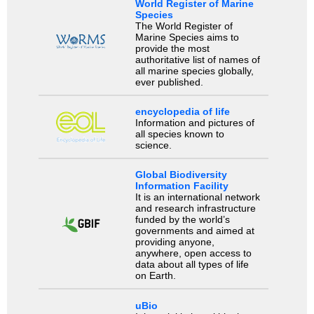
World Register of Marine
Species
The World Register of
Marine Species aims to
provide the most
authoritative list of names of
all marine species globally,
ever published.
encyclopedia of life
Information and pictures of
all species known to
science.
Global Biodiversity
Information Facility
It is an international network
and research infrastructure
funded by the world’s
governments and aimed at
providing anyone,
anywhere, open access to
data about all types of life
on Earth.
uBio