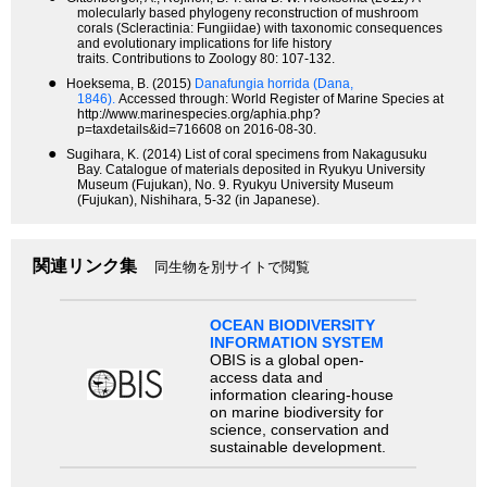
molecularly based phylogeny reconstruction of mushroom
corals (Scleractinia: Fungiidae) with taxonomic consequences
and evolutionary implications for life history
traits. Contributions to Zoology 80: 107-132.
●
Hoeksema, B. (2015)
Danafungia horrida (Dana,
1846).
Accessed through: World Register of Marine Species at
http://www.marinespecies.org/aphia.php?
p=taxdetails&id=716608 on 2016-08-30.
●
Sugihara, K. (2014) List of coral specimens from Nakagusuku
Bay. Catalogue of materials deposited in Ryukyu University
Museum (Fujukan), No. 9. Ryukyu University Museum
(Fujukan), Nishihara, 5-32 (in Japanese).
関連リンク集
同生物を別サイトで閲覧
OCEAN BIODIVERSITY
INFORMATION SYSTEM
OBIS is a global open-
access data and
information clearing-house
on marine biodiversity for
science, conservation and
sustainable development.