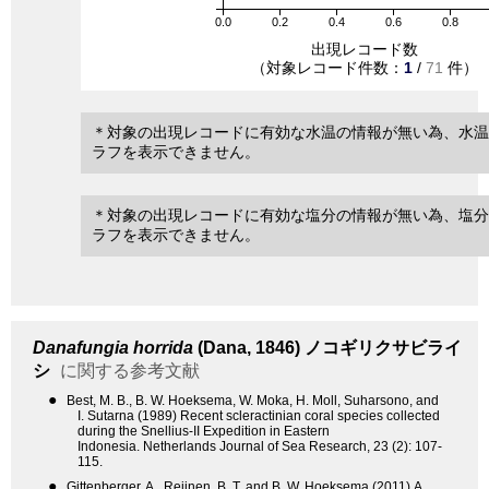
0.0
0.2
0.4
0.6
0.8
出現レコード数
（対象レコード件数：
1
/
71
件）
＊対象の出現レコードに有効な水温の情報が無い為、水温
ラフを表示できません。
＊対象の出現レコードに有効な塩分の情報が無い為、塩分
ラフを表示できません。
Danafungia horrida
(Dana, 1846)
ノコギリクサビライ
シ
に関する参考文献
●
Best, M. B., B. W. Hoeksema, W. Moka, H. Moll, Suharsono, and
I. Sutarna (1989) Recent scleractinian coral species collected
during the Snellius-II Expedition in Eastern
Indonesia. Netherlands Journal of Sea Research, 23 (2): 107-
115.
●
Gittenberger, A., Rejinen, B. T. and B. W. Hoeksema (2011) A