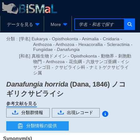
データを見る
More
分類 :
[学名] Eukarya - Opisthokonta - Animalia - Cnidaria -
Anthozoa - Anthozoa - Hexacorallia - Scleractinia -
Fungiidae -
Danafungia
[和名] 真核生物ドメイン - Opisthokonta - 動物界 - 刺胞動
物門 - Anthozoa - 花虫綱 - 六放サンゴ亜綱 - イシ
サンゴ目 - クサビライシ科 - ナミトゲクサビライ
シ属
Danafungia horrida
(Dana, 1846)
ノコ
ギリクサビライシ
参考文献を見る
分類群情報
出現レコード
分類情報の提供
Synonym(s)