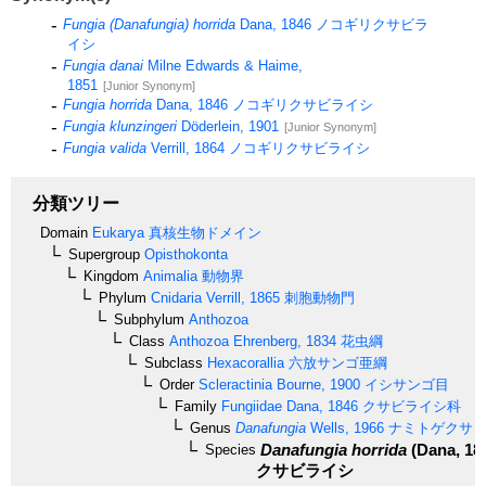
Fungia (Danafungia) horrida
Dana, 1846
ノコギリクサビラ
イシ
Fungia danai
Milne Edwards & Haime,
1851
[Junior Synonym]
Fungia horrida
Dana, 1846
ノコギリクサビライシ
Fungia klunzingeri
Döderlein, 1901
[Junior Synonym]
Fungia valida
Verrill, 1864
ノコギリクサビライシ
分類ツリー
Domain
Eukarya
真核生物ドメイン
Supergroup
Opisthokonta
Kingdom
Animalia
動物界
Phylum
Cnidaria
Verrill, 1865
刺胞動物門
Subphylum
Anthozoa
Class
Anthozoa
Ehrenberg, 1834
花虫綱
Subclass
Hexacorallia
六放サンゴ亜綱
Order
Scleractinia
Bourne, 1900
イシサンゴ目
Family
Fungiidae
Dana, 1846
クサビライシ科
Genus
Danafungia
Wells, 1966
ナミトゲクサビ
Danafungia horrida
(Dana, 18
Species
クサビライシ