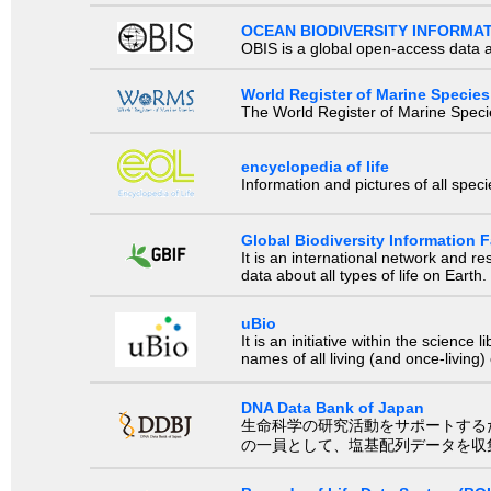
OCEAN BIODIVERSITY INFORMA
OBIS is a global open-access data a
World Register of Marine Species
The World Register of Marine Species
encyclopedia of life
Information and pictures of all spec
Global Biodiversity Information Fa
It is an international network and 
data about all types of life on Earth.
uBio
It is an initiative within the scienc
names of all living (and once-living
DNA Data Bank of Japan
生命科学の研究活動をサポートするために、国際塩基
の一員として、塩基配列データを収