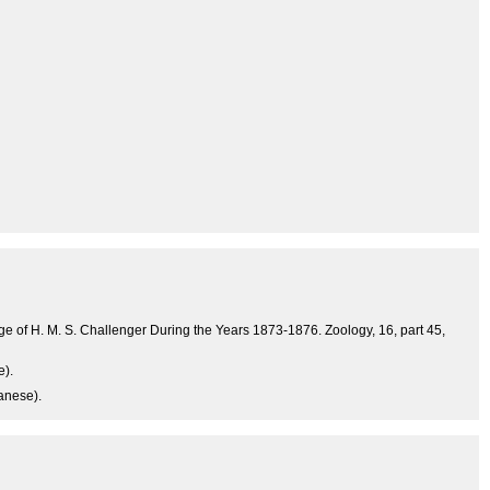
ge of H. M. S. Challenger During the Years 1873-1876. Zoology, 16, part 45,
e).
anese).