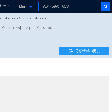
セット
More
actyloidea - Gonodactylidae -
- フトユビシャコ上科 - フトユビシャコ科 -
分類情報の提供