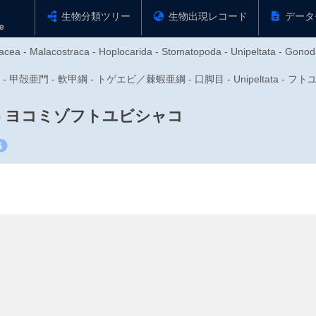
生物分類ツリー
生物出現レコード
データ
acea - Malacostraca - Hoplocarida - Stomatopoda - Unipeltata - Gonod
物門 - 甲殻亜門 - 軟甲綱 - トゲエビ／棘蝦亜綱 - 口脚目 - Unipeltata 
)
ヨコミゾフトユビシャコ