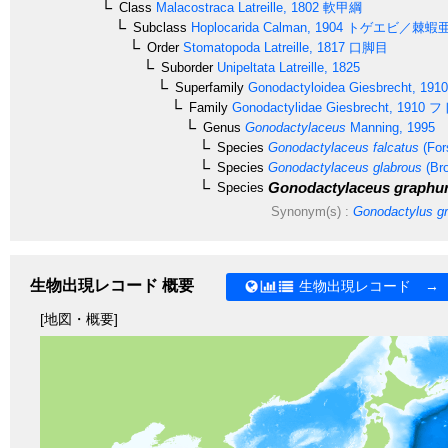
Class
Malacostraca
Latreille, 1802
軟甲綱
Subclass
Hoplocarida
Calman, 1904
トゲエビ／棘蝦
Order
Stomatopoda
Latreille, 1817
口脚目
Suborder
Unipeltata
Latreille, 1825
Superfamily
Gonodactyloidea
Giesbrecht, 1910
Family
Gonodactylidae
Giesbrecht, 1910
フ
Genus
Gonodactylaceus
Manning, 1995
Species
Gonodactylaceus falcatus
(For
Species
Gonodactylaceus glabrous
(Bro
Gonodactylaceus graphu
Species
Synonym(s) :
Gonodactylus g
生物出現レコード 概要
生物出現レコード →
[地図・概要]