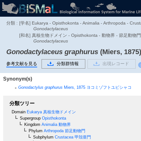
分類 :
[学名] Eukarya - Opisthokonta - Animalia - Arthropoda - Crust
Gonodactylaceus
[和名] 真核生物ドメイン - Opisthokonta - 動物界 - 節足動
Gonodactylaceus
Gonodactylaceus graphurus
(Miers, 1875
参考文献を見る
分類群情報
出現レコード
Synonym(s)
Gonodactylus graphurus
Miers, 1875
ヨコミゾフトユビシャコ
分類ツリー
Domain
Eukarya
真核生物ドメイン
Supergroup
Opisthokonta
Kingdom
Animalia
動物界
Phylum
Arthropoda
節足動物門
Subphylum
Crustacea
甲殻亜門