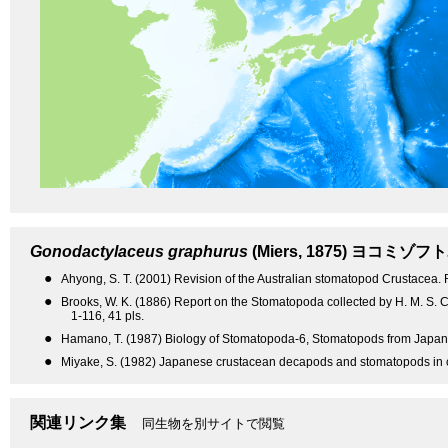
Gonodactylaceus graphurus
(Miers, 1875)
ヨコミゾフト
●
Ahyong, S. T. (2001) Revision of the Australian stomatopod Crustacea.
●
Brooks, W. K. (1886) Report on the Stomatopoda collected by H. M. S. C
1-116, 41 pls.
●
Hamano, T. (1987) Biology of Stomatopoda-6, Stomatopods from Japan-4
●
Miyake, S. (1982) Japanese crustacean decapods and stomatopods in c
関連リンク集
同生物を別サイトで閲覧