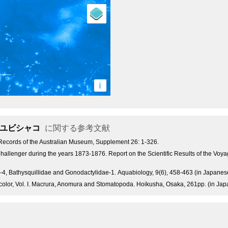
i
ユビシャコ
に関する参考文献
 Records of the Australian Museum, Supplement 26: 1-326.
hallenger during the years 1873-1876. Report on the Scientific Results of the Voya
, Bathysquillidae and Gonodactylidae-1. Aquabiology, 9(6), 458-463 (in Japanes
olor, Vol. I. Macrura, Anomura and Stomatopoda. Hoikusha, Osaka, 261pp. (in Jap