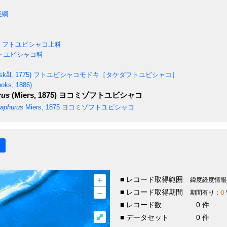
亜綱
フトユビシャコ上科
トユビシャコ科
skål, 1775)
フトユビシャコモドキ［タケダフトユビシャコ］
oks, 1886)
rus
(Miers, 1875)
ヨコミゾフトユビシャコ
raphurus
Miers, 1875
ヨコミゾフトユビシャコ
+
■ レコード取得範囲
緯度経度情報
–
■ レコード取得期間
0
期間有り：
■ レコード数
0 件
⤢
■ データセット
0 件