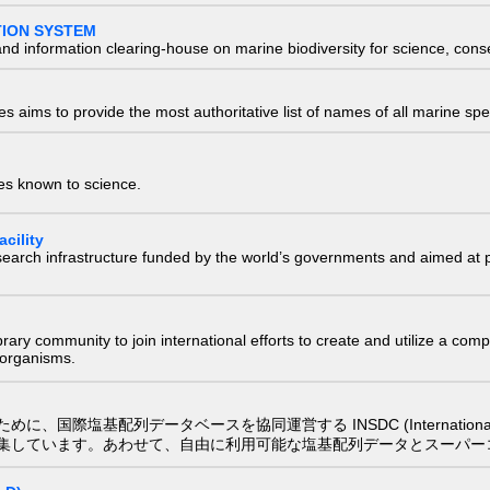
TION SYSTEM
nd information clearing-house on marine biodiversity for science, con
 aims to provide the most authoritative list of names of all marine spec
ies known to science.
cility
research infrastructure funded by the world’s governments and aimed a
e library community to join international efforts to create and utilize a 
) organisms.
配列データベースを協同運営する INSDC (International Nucleotide
集しています。あわせて、自由に利用可能な塩基配列データとスーパー