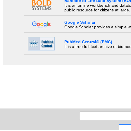
Barcode of Life Data System (BO
It is an online workbench and datab
public resource for citizens at large.
Google Scholar
Google Scholar provides a simple way
PubMed Central® (PMC)
It is a free full-text archive of biom