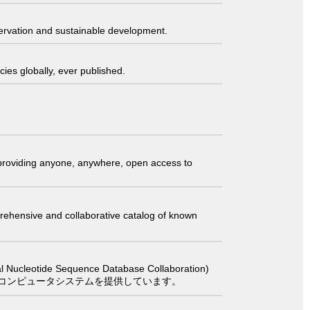
servation and sustainable development.
ies globally, ever published.
t providing anyone, anywhere, open access to
comprehensive and collaborative catalog of known
 Sequence Database Collaboration)
コンピュータシステムを提供しています。