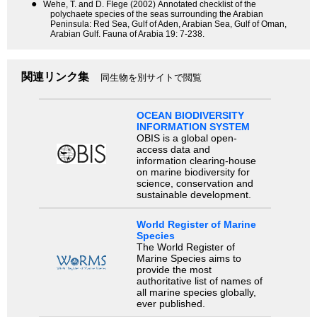
●
Wehe, T. and D. FIege (2002) Annotated checklist of the
polychaete species of the seas surrounding the Arabian
Peninsula: Red Sea, Gulf of Aden, Arabian Sea, Gulf of Oman,
Arabian Gulf. Fauna of Arabia 19: 7-238.
関連リンク集
同生物を別サイトで閲覧
OCEAN BIODIVERSITY
INFORMATION SYSTEM
OBIS is a global open-
access data and
information clearing-house
on marine biodiversity for
science, conservation and
sustainable development.
World Register of Marine
Species
The World Register of
Marine Species aims to
provide the most
authoritative list of names of
all marine species globally,
ever published.