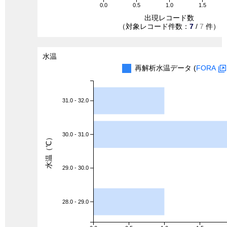
0.0
0.5
1.0
1.5
出現レコード数
（対象レコード件数：
7
/
7
件）
水温
再解析水温データ (
FORA
31.0 - 32.0
30.0 - 31.0
水温（℃）
29.0 - 30.0
28.0 - 29.0