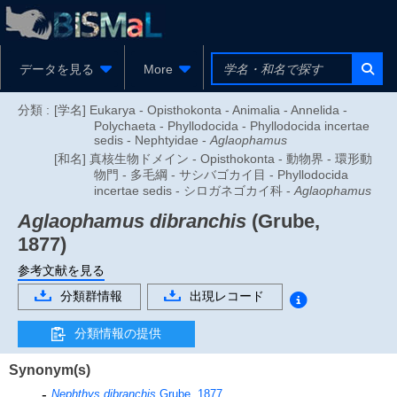
データを見る
More
分類 :
[学名] Eukarya - Opisthokonta - Animalia - Annelida -
Polychaeta - Phyllodocida - Phyllodocida incertae
sedis - Nephtyidae -
Aglaophamus
[和名] 真核生物ドメイン - Opisthokonta - 動物界 - 環形動
物門 - 多毛綱 - サシバゴカイ目 - Phyllodocida
incertae sedis - シロガネゴカイ科 -
Aglaophamus
Aglaophamus dibranchis
(Grube,
1877)
参考文献を見る
分類群情報
出現レコード
分類情報の提供
Synonym(s)
Nephthys dibranchis
Grube, 1877