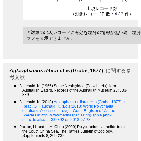
0.0
0.5
1.0
1.5
出現レコード数
（対象レコード件数：
4
/
7
件）
＊対象の出現レコードに有効な塩分の情報が無い為、塩分
ラフを表示できません。
Aglaophamus dibranchis
(Grube, 1877)
に関する参
考文献
●
Fauchald, K. (1965) Some Nephtyidae (Polychaeta) from
Australian waters. Records of the Australian Museum 26: 333-
339.
●
Fauchald, K. (2013)
Aglaophamus dibranchis (Grube, 1877).
In:
Read, G.; Fauchald, K. (Ed.) (2013) World Polychaeta
database. Accessed through: World Register of Marine
Species at http://www.marinespecies.org/aphia.php?
p=taxdetails&id=332892 on 2013-07-23.
●
Paxton, H. and L. M. Chou (2000) Polychaetous annelids from
the South China Sea. The Raffles Bulletin of Zoology,
Supplements 8, 209-232.