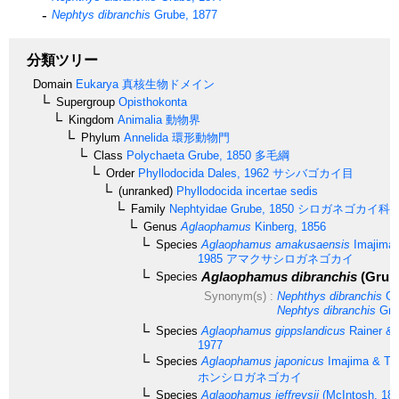
Nephtys dibranchis
Grube, 1877
分類ツリー
Domain
Eukarya
真核生物ドメイン
Supergroup
Opisthokonta
Kingdom
Animalia
動物界
Phylum
Annelida
環形動物門
Class
Polychaeta
Grube, 1850
多毛綱
Order
Phyllodocida
Dales, 1962
サシバゴカイ目
(unranked)
Phyllodocida incertae sedis
Family
Nephtyidae
Grube, 1850
シロガネゴカイ科
Genus
Aglaophamus
Kinberg, 1856
Species
Aglaophamus amakusaensis
Imajima 
1985
アマクサシロガネゴカイ
Aglaophamus dibranchis
(Grube
Species
Synonym(s) :
Nephthys dibranchis
Gr
Nephtys dibranchis
Gru
Species
Aglaophamus gippslandicus
Rainer & 
1977
Species
Aglaophamus japonicus
Imajima & Ta
ホンシロガネゴカイ
Species
Aglaophamus jeffreysii
(McIntosh, 188