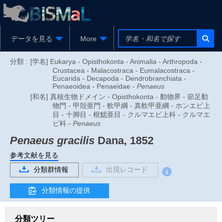
データを見る
More
分類 :
[学名] Eukarya - Opisthokonta - Animalia - Arthropoda -
Crustacea - Malacostraca - Eumalacostraca -
Eucarida - Decapoda - Dendrobranchiata -
Penaeoidea - Penaeidae -
Penaeus
[和名] 真核生物ドメイン - Opisthokonta - 動物界 - 節足動
物門 - 甲殻亜門 - 軟甲綱 - 真軟甲亜綱 - ホンエビ上
目 - 十脚目 - 根鰓亜目 - クルマエビ上科 - クルマエ
ビ科 -
Penaeus
Penaeus gracilis
Dana, 1852
参考文献を見る
分類群情報
出現レコード
分類情報の提供
分類ツリー