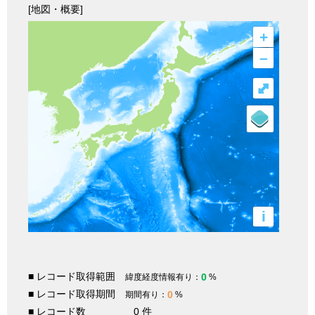
[地図・概要]
+
–
⤢
i
■ レコード取得範囲
0
緯度経度情報有り：
%
■ レコード取得期間
0
期間有り：
%
■ レコード数
0 件