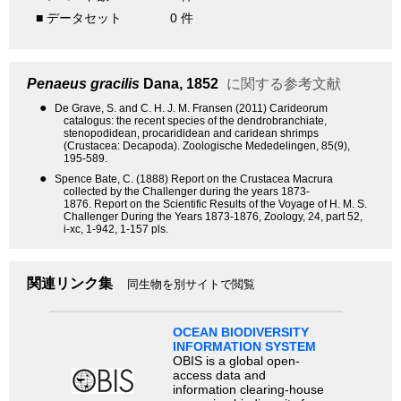
■ データセット
0 件
Penaeus gracilis
Dana, 1852
に関する参考文献
●
De Grave, S. and C. H. J. M. Fransen (2011) Carideorum
catalogus: the recent species of the dendrobranchiate,
stenopodidean, procarididean and caridean shrimps
(Crustacea: Decapoda). Zoologische Mededelingen, 85(9),
195-589.
●
Spence Bate, C. (1888) Report on the Crustacea Macrura
collected by the Challenger during the years 1873-
1876. Report on the Scientific Results of the Voyage of H. M. S.
Challenger During the Years 1873-1876, Zoology, 24, part 52,
i-xc, 1-942, 1-157 pls.
関連リンク集
同生物を別サイトで閲覧
OCEAN BIODIVERSITY
INFORMATION SYSTEM
OBIS is a global open-
access data and
information clearing-house