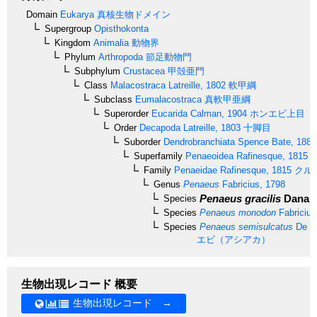
Domain
Eukarya
真核生物ドメイン
Supergroup
Opisthokonta
Kingdom
Animalia
動物界
Phylum
Arthropoda
節足動物門
Subphylum
Crustacea
甲殻亜門
Class
Malacostraca
Latreille, 1802
軟甲綱
Subclass
Eumalacostraca
真軟甲亜綱
Superorder
Eucarida
Calman, 1904
ホンエビ上目
Order
Decapoda
Latreille, 1803
十脚目
Suborder
Dendrobranchiata
Spence Bate, 1888
Superfamily
Penaeoidea
Rafinesque, 1815
Family
Penaeidae
Rafinesque, 1815
クル
Genus
Penaeus
Fabricius, 1798
Penaeus gracilis
Dana, 
Species
Species
Penaeus monodon
Fabricius
Species
Penaeus semisulcatus
De H
エビ（アシアカ）
生物出現レコード 概要
生物出現レコード →