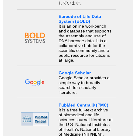
しています。
Barcode of Life Data
System (BOLD)
It is an online workbench
and database that supports
the assembly and use of
DNA barcode data. It is a
collaborative hub for the
scientific community and a
public resource for citizens
at large.
Google Scholar
Google Scholar provides a
simple way to broadly
search for scholarly
literature.
PubMed Central® (PMC)
It is a free full-text archive
of biomedical and life
sciences journal literature at
the U.S. National Institutes
of Health's National Library
of Medicine (NIH/NLM).