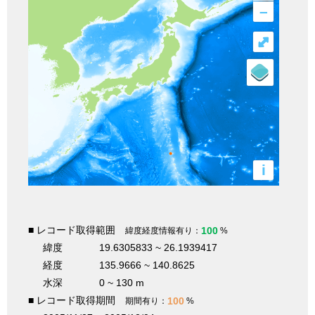
–
⤢
i
■ レコード取得範囲
100
緯度経度情報有り：
%
緯度
19.6305833 ~ 26.1939417
経度
135.9666 ~ 140.8625
水深
0 ~ 130 m
■ レコード取得期間
100
期間有り：
%