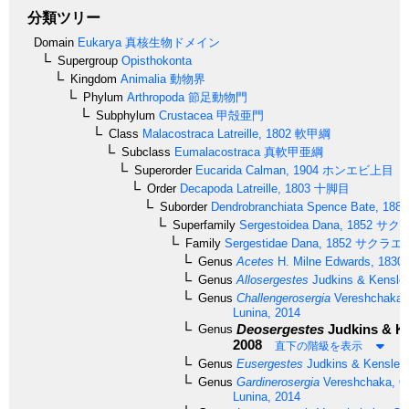
分類ツリー
Domain
Eukarya
真核生物ドメイン
Supergroup
Opisthokonta
Kingdom
Animalia
動物界
Phylum
Arthropoda
節足動物門
Subphylum
Crustacea
甲殻亜門
Class
Malacostraca
Latreille, 1802
軟甲綱
Subclass
Eumalacostraca
真軟甲亜綱
Superorder
Eucarida
Calman, 1904
ホンエビ上目
Order
Decapoda
Latreille, 1803
十脚目
Suborder
Dendrobranchiata
Spence Bate, 1888
Superfamily
Sergestoidea
Dana, 1852
サク
Family
Sergestidae
Dana, 1852
サクラエ
Genus
Acetes
H. Milne Edwards, 1830
Genus
Allosergestes
Judkins & Kensley
Genus
Challengerosergia
Vereshchaka,
Lunina, 2014
Deosergestes
Judkins & Ke
Genus
2008
直下の階級を表示
Genus
Eusergestes
Judkins & Kensley,
Genus
Gardinerosergia
Vereshchaka, O
Lunina, 2014