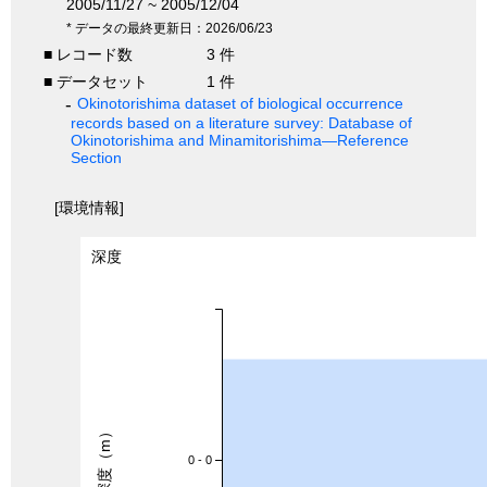
2005/11/27 ~ 2005/12/04
* データの最終更新日：2026/06/23
■ レコード数
3 件
■ データセット
1 件
Okinotorishima dataset of biological occurrence
records based on a literature survey: Database of
Okinotorishima and Minamitorishima—Reference
Section
[環境情報]
深度
深度（m）
0 - 0