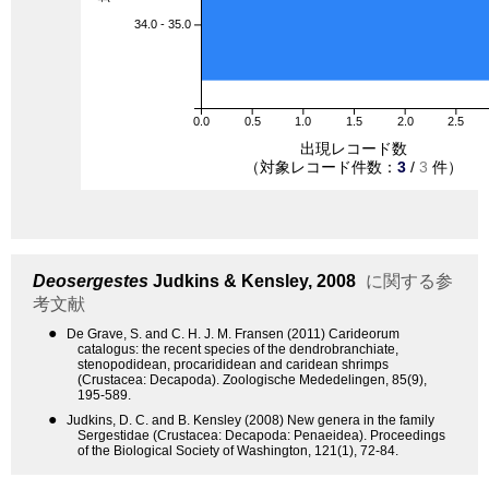
34.0 - 35.0
0.0
0.5
1.0
1.5
2.0
2.5
出現レコード数
（対象レコード件数：
3
/
3
件）
Deosergestes
Judkins & Kensley, 2008
に関する参
考文献
●
De Grave, S. and C. H. J. M. Fransen (2011) Carideorum
catalogus: the recent species of the dendrobranchiate,
stenopodidean, procarididean and caridean shrimps
(Crustacea: Decapoda). Zoologische Mededelingen, 85(9),
195-589.
●
Judkins, D. C. and B. Kensley (2008) New genera in the family
Sergestidae (Crustacea: Decapoda: Penaeidea). Proceedings
of the Biological Society of Washington, 121(1), 72-84.