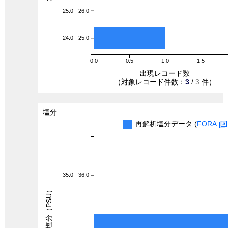
25.0 - 26.0
24.0 - 25.0
0.0
0.5
1.0
1.5
出現レコード数
（対象レコード件数：
3
/
3
件）
塩分
再解析塩分データ (
FORA
35.0 - 36.0
塩分（PSU）