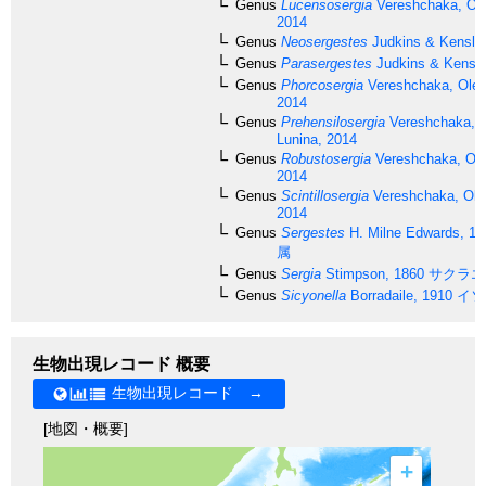
Genus
Lucensosergia
Vereshchaka, Ole
2014
Genus
Neosergestes
Judkins & Kensle
Genus
Parasergestes
Judkins & Kensle
Genus
Phorcosergia
Vereshchaka, Oles
2014
Genus
Prehensilosergia
Vereshchaka, 
Lunina, 2014
Genus
Robustosergia
Vereshchaka, Ole
2014
Genus
Scintillosergia
Vereshchaka, Ole
2014
Genus
Sergestes
H. Milne Edwards, 18
属
Genus
Sergia
Stimpson, 1860
サクラエ
Genus
Sicyonella
Borradaile, 1910
イソ
生物出現レコード 概要
生物出現レコード →
[地図・概要]
+