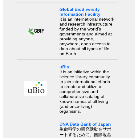
Global Biodiversity
Information Facility
It is an international network
and research infrastructure
funded by the world’s
governments and aimed at
providing anyone,
anywhere, open access to
data about all types of life
on Earth.
uBio
It is an initiative within the
science library community
to join international efforts
to create and utilize a
comprehensive and
collaborative catalog of
known names of all living
(and once-living)
organisms.
DNA Data Bank of Japan
生命科学の研究活動をサポ
ートするために、国際塩基