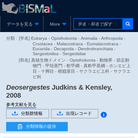
データを見る
More
分類 :
[学名] Eukarya - Opisthokonta - Animalia - Arthropoda -
Crustacea - Malacostraca - Eumalacostraca -
Eucarida - Decapoda - Dendrobranchiata -
Sergestoidea - Sergestidae
[和名] 真核生物ドメイン - Opisthokonta - 動物界 - 節足動
物門 - 甲殻亜門 - 軟甲綱 - 真軟甲亜綱 - ホンエビ上
目 - 十脚目 - 根鰓亜目 - サクラエビ上科 - サクラエ
ビ科
Deosergestes
Judkins & Kensley,
2008
参考文献を見る
分類群情報
出現レコード
分類情報の提供