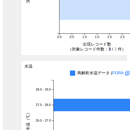
0.0
0.5
1.0
1.5
2.0
2.5
出現レコード数
（対象レコード件数：
3
/
3
件）
水温
再解析水温データ (
FORA
28.0 - 29.0
27.0 - 28.0
水温（℃）
26.0 - 27.0