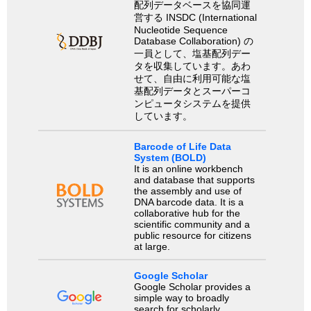
配列データベースを協同運
営する INSDC (International
Nucleotide Sequence
Database Collaboration) の
一員として、塩基配列デー
タを収集しています。あわ
せて、自由に利用可能な塩
基配列データとスーパーコ
ンピュータシステムを提供
しています。
Barcode of Life Data
System (BOLD)
It is an online workbench
and database that supports
the assembly and use of
DNA barcode data. It is a
collaborative hub for the
scientific community and a
public resource for citizens
at large.
Google Scholar
Google Scholar provides a
simple way to broadly
search for scholarly