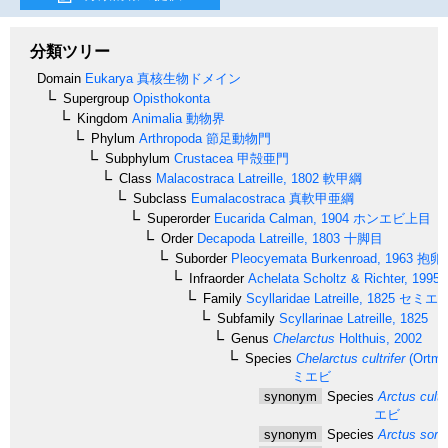
分類ツリー
Domain
Eukarya
真核生物ドメイン
Supergroup
Opisthokonta
Kingdom
Animalia
動物界
Phylum
Arthropoda
節足動物門
Subphylum
Crustacea
甲殻亜門
Class
Malacostraca
Latreille, 1802
軟甲綱
Subclass
Eumalacostraca
真軟甲亜綱
Superorder
Eucarida
Calman, 1904
ホンエビ上目
Order
Decapoda
Latreille, 1803
十脚目
Suborder
Pleocyemata
Burkenroad, 1963
抱卵
Infraorder
Achelata
Scholtz & Richter, 1995
Family
Scyllaridae
Latreille, 1825
セミエ
Subfamily
Scyllarinae
Latreille, 1825
Genus
Chelarctus
Holthuis, 2002
Species
Chelarctus cultrifer
(Ortma
ミエビ
synonym
Species
Arctus cultri
エビ
synonym
Species
Arctus sord