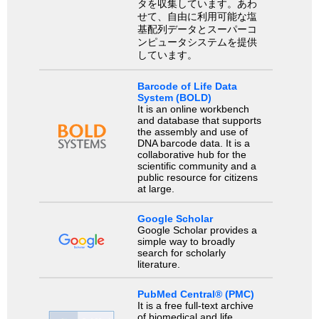
タを収集しています。あわ
せて、自由に利用可能な塩
基配列データとスーパーコ
ンピュータシステムを提供
しています。
Barcode of Life Data
System (BOLD)
It is an online workbench
and database that supports
the assembly and use of
DNA barcode data. It is a
collaborative hub for the
scientific community and a
public resource for citizens
at large.
Google Scholar
Google Scholar provides a
simple way to broadly
search for scholarly
literature.
PubMed Central® (PMC)
It is a free full-text archive
of biomedical and life