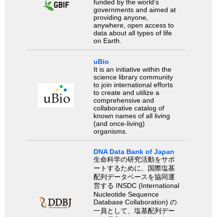
funded by the world’s
governments and aimed at
providing anyone,
anywhere, open access to
data about all types of life
on Earth.
uBio
It is an initiative within the
science library community
to join international efforts
to create and utilize a
comprehensive and
collaborative catalog of
known names of all living
(and once-living)
organisms.
DNA Data Bank of Japan
生命科学の研究活動をサポ
ートするために、国際塩基
配列データベースを協同運
営する INSDC (International
Nucleotide Sequence
Database Collaboration) の
一員として、塩基配列デー