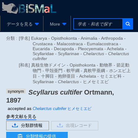
データを見る
More
分類 :
[学名] Eukarya - Opisthokonta - Animalia - Arthropoda -
Crustacea - Malacostraca - Eumalacostraca -
Eucarida - Decapoda - Pleocyemata - Achelata -
Scyllaridae - Scyllarinae -
Chelarctus
-
Chelarctus
cultrifer
[和名] 真核生物ドメイン - Opisthokonta - 動物界 - 節足動
物門 - 甲殻亜門 - 軟甲綱 - 真軟甲亜綱 - ホンエビ上
目 - 十脚目 - 抱卵亜目 - Achelata - セミエビ科 -
Scyllarinae -
Chelarctus
- ヒメセミエビ
Scyllarus cultifer
Ortmann,
synonym
1897
accepted as
Chelarctus cultrifer
ヒメセミエビ
参考文献を見る
分類群情報
出現レコード
分類情報の提供