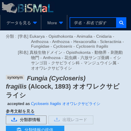
データを見る
More
分類 :
[学名] Eukarya - Opisthokonta - Animalia - Cnidaria -
Anthozoa - Anthozoa - Hexacorallia - Scleractinia -
Fungiidae -
Cycloseris
-
Cycloseris fragilis
[和名] 真核生物ドメイン - Opisthokonta - 動物界 - 刺胞動
物門 - Anthozoa - 花虫綱 - 六放サンゴ亜綱 - イシ
サンゴ目 - クサビライシ科 - マンジュウイシ属 -
オオワレクサビライシ
Fungia (Cycloseris)
synonym
fragilis
(Alcock, 1893)
オオワレクサビ
ライシ
accepted as
Cycloseris fragilis
オオワレクサビライシ
参考文献を見る
分類群情報
出現レコード
分類情報の提供