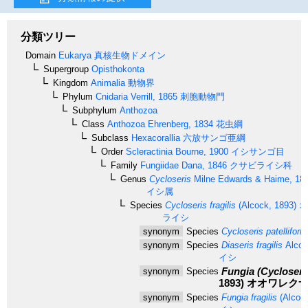
分類ツリー
Domain
Eukarya
真核生物ドメイン
Supergroup
Opisthokonta
Kingdom
Animalia
動物界
Phylum
Cnidaria
Verrill, 1865
刺胞動物門
Subphylum
Anthozoa
Class
Anthozoa
Ehrenberg, 1834
花虫綱
Subclass
Hexacorallia
六放サンゴ亜綱
Order
Scleractinia
Bourne, 1900
イシサンゴ目
Family
Fungiidae
Dana, 1846
クサビライシ科
Genus
Cycloseris
Milne Edwards & Haime, 18
イシ属
Species
Cycloseris fragilis
(Alcock, 1893)
オ
ライシ
synonym
Species
Cycloseris patelliform
synonym
Species
Diaseris fragilis
Alcoc
イシ
Fungia (Cycloseris
synonym
Species
1893)
オオワレクサ
synonym
Species
Fungia fragilis
(Alcock