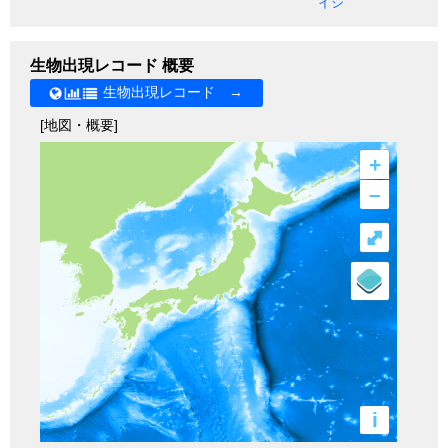
イシ
生物出現レコード 概要
生物出現レコード →
[地図・概要]
+
–
⤢
i