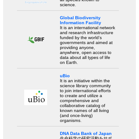
science.
Global Biodiversity
Information Facility
It is an international network
and research infrastructure
funded by the world’s
governments and aimed at
providing anyone,
anywhere, open access to
data about all types of life
on Earth.
uBio
It is an initiative within the
science library community
to join international efforts
to create and utilize a
comprehensive and
collaborative catalog of
known names of all living
(and once-living)
organisms.
DNA Data Bank of Japan
生命科学の研究活動をサポ