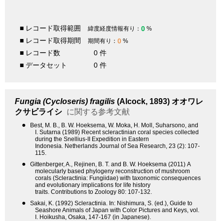
■ レコード取得範囲
0
緯度経度情報有り：
%
■ レコード取得期間
0
期間有り：
%
■ レコード数
0 件
■ データセット
0 件
Fungia (Cycloseris) fragilis
(Alcock, 1893)
オオワレ
クサビライシ
に関する参考文献
●
Best, M. B., B. W. Hoeksema, W. Moka, H. Moll, Suharsono, and
I. Sutarna (1989) Recent scleractinian coral species collected
during the Snellius-II Expedition in Eastern
Indonesia. Netherlands Journal of Sea Research, 23 (2): 107-
115.
●
Gittenberger, A., Rejinen, B. T. and B. W. Hoeksema (2011) A
molecularly based phylogeny reconstruction of mushroom
corals (Scleractinia: Fungiidae) with taxonomic consequences
and evolutionary implications for life history
traits. Contributions to Zoology 80: 107-132.
●
Sakai, K. (1992) Scleractinia. In: Nishimura, S. (ed.), Guide to
Seashore Animals of Japan with Color Pictures and Keys, vol.
I. Hoikusha, Osaka, 147-167 (in Japanese).