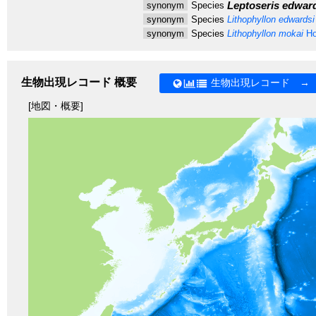
Leptoseris edwar
synonym
Species
synonym
Species
Lithophyllon edwardsi
synonym
Species
Lithophyllon mokai
Ho
生物出現レコード 概要
生物出現レコード →
[地図・概要]