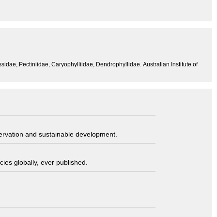
ssidae, Pectiniidae, Caryophylliidae, Dendrophyllidae. Australian Institute of
servation and sustainable development.
ies globally, ever published.