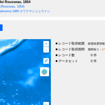
dsi
Rousseau, 1854
(Rousseau, 1854)
eksema 1989
カワラマンジュウイシ
+
■ レコード取得範囲
緯度経度情報
–
■ レコード取得期間
0
期間有り：
■ レコード数
0 件
⤢
■ データセット
0 件
i