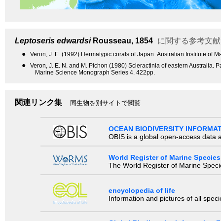
Leptoseris edwardsi
Rousseau, 1854
に関する参考文献
●
Veron, J. E. (1992) Hermatypic corals of Japan. Australian Institute o
●
Veron, J. E. N. and M. Pichon (1980) Scleractinia of eastern Australia. P
Marine Science Monograph Series 4. 422pp.
関連リンク集
同生物を別サイトで閲覧
OCEAN BIODIVERSITY INFORMA
OBIS is a global open-access data a
World Register of Marine Species
The World Register of Marine Species
encyclopedia of life
Information and pictures of all spec