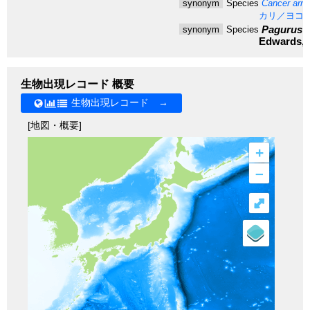
synonym
Species
Cancer arro
カリ／ヨコ
Pagurus s
synonym
Species
Edwards, 
生物出現レコード 概要
生物出現レコード →
[地図・概要]
+
–
⤢