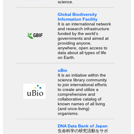
science.
Global Biodiversity
Information Facility
It is an international network
and research infrastructure
funded by the world’s
governments and aimed at
providing anyone,
anywhere, open access to
data about all types of life
on Earth.
uBio
It is an initiative within the
science library community
to join international efforts
to create and utilize a
comprehensive and
collaborative catalog of
known names of all living
(and once-living)
organisms.
DNA Data Bank of Japan
生命科学の研究活動をサポ