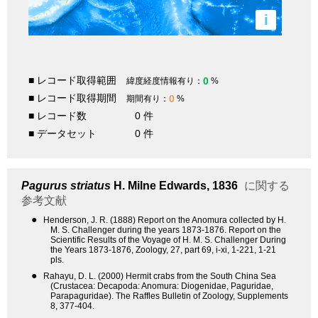
i
■ レコード取得範囲
0
緯度経度情報有り：
%
■ レコード取得期間
0
期間有り：
%
■ レコード数
0 件
■ データセット
0 件
Pagurus striatus
H. Milne Edwards, 1836
に関する
参考文献
●
Henderson, J. R. (1888) Report on the Anomura collected by H.
M. S. Challenger during the years 1873-1876. Report on the
Scientific Results of the Voyage of H. M. S. Challenger During
the Years 1873-1876, Zoology, 27, part 69, i-xi, 1-221, 1-21
pls.
●
Rahayu, D. L. (2000) Hermit crabs from the South China Sea
(Crustacea: Decapoda: Anomura: Diogenidae, Paguridae,
Parapaguridae). The Raffles Bulletin of Zoology, Supplements
8, 377-404.