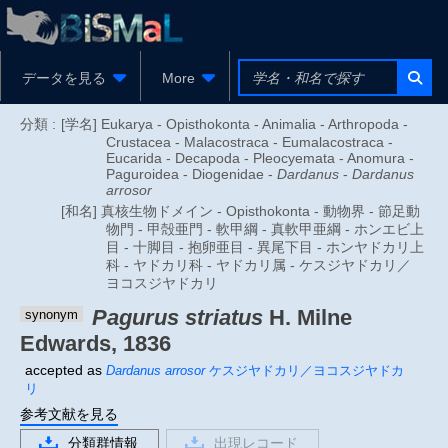
データを見る
More
分類 :
[学名] Eukarya - Opisthokonta - Animalia - Arthropoda -
Crustacea - Malacostraca - Eumalacostraca -
Eucarida - Decapoda - Pleocyemata - Anomura -
Paguroidea - Diogenidae -
Dardanus
-
Dardanus
arrosor
[和名] 真核生物ドメイン - Opisthokonta - 動物界 - 節足動
物門 - 甲殻亜門 - 軟甲綱 - 真軟甲亜綱 - ホンエビ上
目 - 十脚目 - 抱卵亜目 - 異尾下目 - ホンヤドカリ上
科 - ヤドカリ科 - ヤドカリ属 - ケスジヤドカリ／
ヨコスジヤドカリ
Pagurus striatus
H. Milne
synonym
Edwards, 1836
accepted as
Dardanus arrosor
ケスジヤドカリ／ヨコスジヤドカ
リ
参考文献を見る
分類群情報
出現レコード