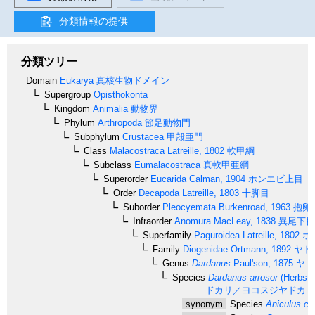
分類情報の提供
分類ツリー
Domain
Eukarya
真核生物ドメイン
Supergroup
Opisthokonta
Kingdom
Animalia
動物界
Phylum
Arthropoda
節足動物門
Subphylum
Crustacea
甲殻亜門
Class
Malacostraca
Latreille, 1802
軟甲綱
Subclass
Eumalacostraca
真軟甲亜綱
Superorder
Eucarida
Calman, 1904
ホンエビ上目
Order
Decapoda
Latreille, 1803
十脚目
Suborder
Pleocyemata
Burkenroad, 1963
抱卵
Infraorder
Anomura
MacLeay, 1838
異尾下目
Superfamily
Paguroidea
Latreille, 1802
ホ
Family
Diogenidae
Ortmann, 1892
ヤド
Genus
Dardanus
Paul'son, 1875
ヤド
Species
Dardanus arrosor
(Herbst,
ドカリ／ヨコスジヤドカリ
synonym
Species
Aniculus chi