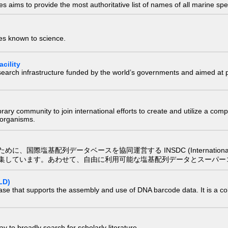
 aims to provide the most authoritative list of names of all marine spec
ies known to science.
cility
research infrastructure funded by the world’s governments and aimed a
e library community to join international efforts to create and utilize a 
) organisms.
配列データベースを協同運営する INSDC (International Nucleotide
集しています。あわせて、自由に利用可能な塩基配列データとスーパー
LD)
ase that supports the assembly and use of DNA barcode data. It is a col
 to broadly search for scholarly literature.