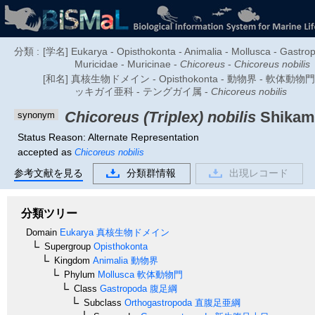
分類 :
[学名] Eukarya - Opisthokonta - Animalia - Mollusca - Gastr
Muricidae - Muricinae -
Chicoreus
-
Chicoreus nobilis
[和名] 真核生物ドメイン - Opisthokonta - 動物界 - 軟体動物
ッキガイ亜科 - テングガイ属 -
Chicoreus nobilis
Chicoreus (Triplex) nobilis
Shikama
synonym
Status Reason: Alternate Representation
accepted as
Chicoreus nobilis
参考文献を見る
分類群情報
出現レコード
分類ツリー
Domain
Eukarya
真核生物ドメイン
Supergroup
Opisthokonta
Kingdom
Animalia
動物界
Phylum
Mollusca
軟体動物門
Class
Gastropoda
腹足綱
Subclass
Orthogastropoda
直腹足亜綱