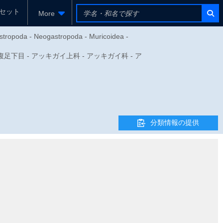
セット
More
stropoda - Neogastropoda - Muricoidea -
 - 新腹足下目 - アッキガイ上科 - アッキガイ科 - ア
分類情報の提供