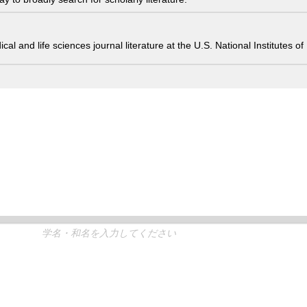
edical and life sciences journal literature at the U.S. National Institutes
生物分類ツリー
生物出現レコード