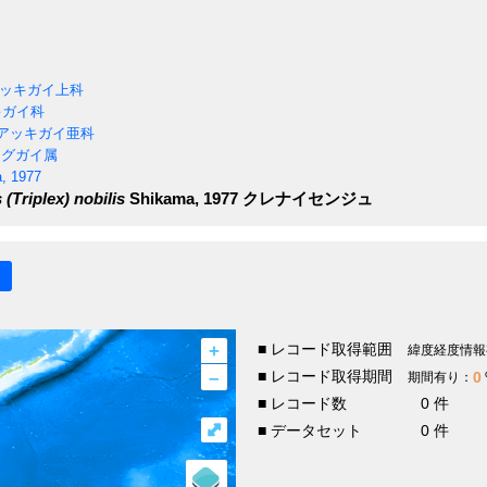
ッキガイ上科
ガイ科
アッキガイ亜科
グガイ属
, 1977
(Triplex) nobilis
Shikama, 1977
クレナイセンジュ
+
■ レコード取得範囲
緯度経度情報
–
■ レコード取得期間
0
期間有り：
■ レコード数
0 件
⤢
■ データセット
0 件