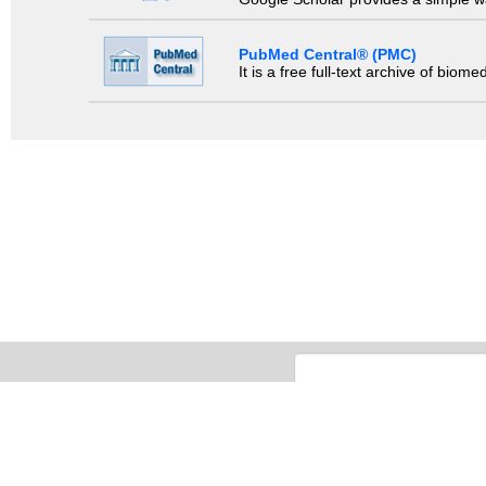
PubMed Central® (PMC)
It is a free full-text archive of biom