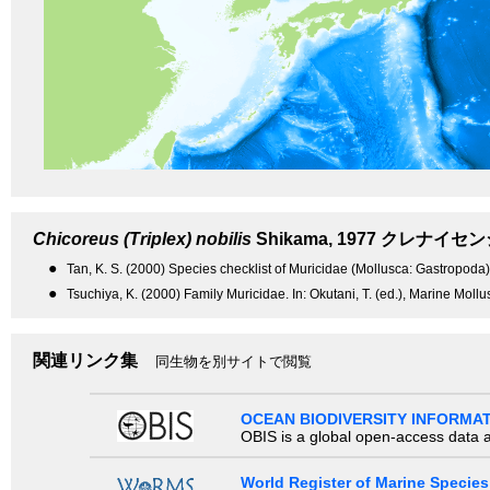
Chicoreus (Triplex) nobilis
Shikama, 1977
クレナイセン
●
Tan, K. S. (2000) Species checklist of Muricidae (Mollusca: Gastropoda
●
Tsuchiya, K. (2000) Family Muricidae. In: Okutani, T. (ed.), Marine Moll
関連リンク集
同生物を別サイトで閲覧
OCEAN BIODIVERSITY INFORMA
OBIS is a global open-access data a
World Register of Marine Species