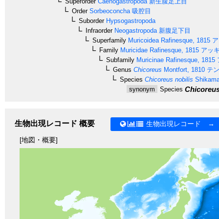
Superorder
Caenogastropoda
新生腹足上目
Order
Sorbeoconcha
吸腔目
Suborder
Hypsogastropoda
Infraorder
Neogastropoda
新腹足下目
Superfamily
Muricoidea
Rafinesque, 1815
ア
Family
Muricidae
Rafinesque, 1815
アッキ
Subfamily
Muricinae
Rafinesque, 1815
Genus
Chicoreus
Montfort, 1810
テン
Species
Chicoreus nobilis
Shikama
Chicoreus 
synonym
Species
生物出現レコード 概要
生物出現レコード →
[地図・概要]