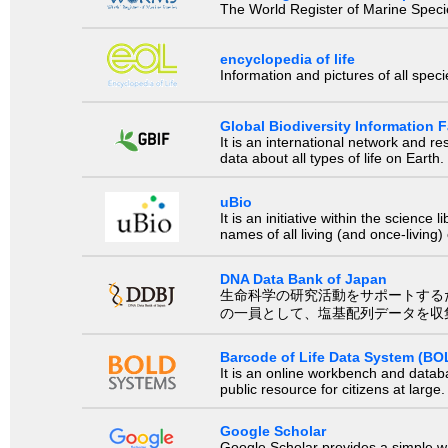
The World Register of Marine Species
encyclopedia of life
Information and pictures of all spec
Global Biodiversity Information Fa
It is an international network and 
data about all types of life on Earth.
uBio
It is an initiative within the scienc
names of all living (and once-living
DNA Data Bank of Japan
生命科学の研究活動をサポートするために、国際塩基
の一員として、塩基配列データを収
Barcode of Life Data System (BO
It is an online workbench and datab
public resource for citizens at large.
Google Scholar
Google Scholar provides a simple way