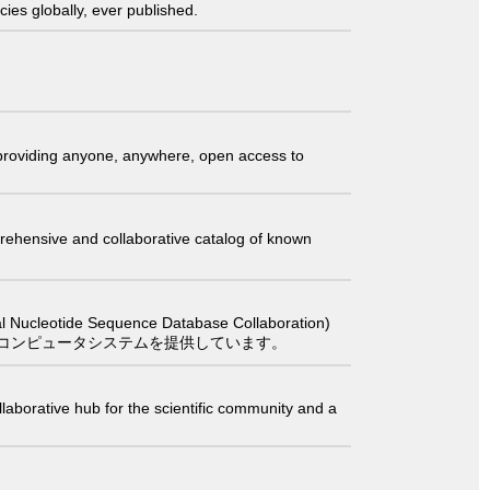
ies globally, ever published.
t providing anyone, anywhere, open access to
comprehensive and collaborative catalog of known
 Sequence Database Collaboration)
コンピュータシステムを提供しています。
laborative hub for the scientific community and a