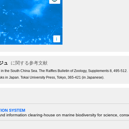
i
ジュ
に関する参考文献
) in the South China Sea. The Raffles Bulletin of Zoology, Supplements 8, 495-512.
usks in Japan. Tokai University Press, Tokyo, 365-421 (in Japanese).
TION SYSTEM
nd information clearing-house on marine biodiversity for science, con