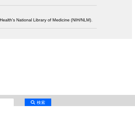
 of Health's National Library of Medicine (NIH/NLM).
検索