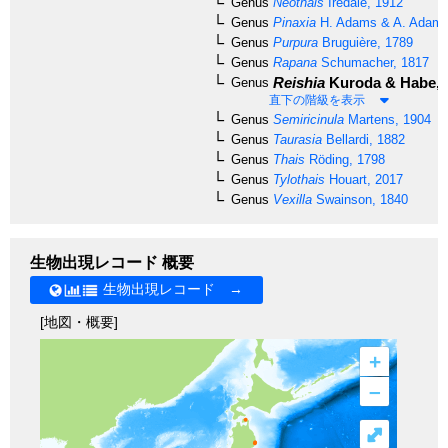
Genus
Neothais
Iredale, 1912
Genus
Pinaxia
H. Adams & A. Adams
Genus
Purpura
Bruguière, 1789
Genus
Rapana
Schumacher, 1817
Reishia
Kuroda & Habe, 
Genus
直下の階級を表示
Genus
Semiricinula
Martens, 1904
Genus
Taurasia
Bellardi, 1882
Genus
Thais
Röding, 1798
Genus
Tylothais
Houart, 2017
Genus
Vexilla
Swainson, 1840
生物出現レコード 概要
生物出現レコード →
[地図・概要]
+
–
⤢