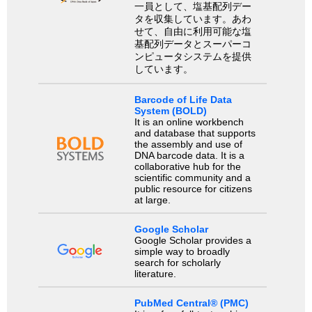
一員として、塩基配列デー
タを収集しています。あわ
せて、自由に利用可能な塩
基配列データとスーパーコ
ンピュータシステムを提供
しています。
Barcode of Life Data
System (BOLD)
It is an online workbench
and database that supports
the assembly and use of
DNA barcode data. It is a
collaborative hub for the
scientific community and a
public resource for citizens
at large.
Google Scholar
Google Scholar provides a
simple way to broadly
search for scholarly
literature.
PubMed Central® (PMC)