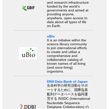
and research infrastructure
funded by the world’s
governments and aimed at
providing anyone,
anywhere, open access to
data about all types of life
on Earth.
uBio
It is an initiative within the
science library community
to join international efforts
to create and utilize a
comprehensive and
collaborative catalog of
known names of all living
(and once-living)
organisms.
DNA Data Bank of Japan
生命科学の研究活動をサポ
ートするために、国際塩基
配列データベースを協同運
営する INSDC (International
Nucleotide Sequence
Database Collaboration) の