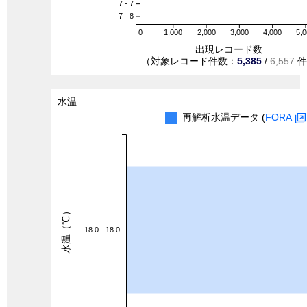
7 - 7
7 - 8
0
1,000
2,000
3,000
4,000
5,
出現レコード数
（対象レコード件数：
5,385
/
6,557
件
水温
再解析水温データ (
FORA
水温（℃）
18.0 - 18.0