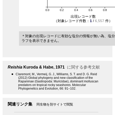
0.0
0.2
0.4
0.6
0.8
出現レコード数
（対象レコード件数：
1
/
6,557
件）
＊対象の出現レコードに有効な塩分の情報が無い為、塩分
ラフを表示できません。
Reishia
Kuroda & Habe, 1971
に関する参考文献
●
Claremont, M., Vermeij, G. J., Williams, S. T. and D. G. Reid
(2012) Global phylogeny and new classification of the
Rapaninae (Gastropoda: Muricidae), dominant molluscan
predators on tropical rocky seashores. Molecular
Phylogenetics and Evolution, 66: 91–102.
関連リンク集
同生物を別サイトで閲覧