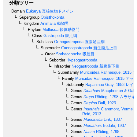
分類ツリー
Domain
Eukarya
真核生物ドメイン
Supergroup
Opisthokonta
Kingdom
Animalia
動物界
Phylum
Mollusca
軟体動物門
Class
Gastropoda
腹足綱
Subclass
Orthogastropoda
直腹足亜綱
Superorder
Caenogastropoda
新生腹足上目
Order
Sorbeoconcha
吸腔目
Suborder
Hypsogastropoda
Infraorder
Neogastropoda
新腹足下目
Superfamily
Muricoidea
Rafinesque, 1815
ア
Family
Muricidae
Rafinesque, 1815
アッキ
Subfamily
Rapaninae
Gray, 1853
レイシ
Genus
Dicathais
Macpherson & Gabri
Genus
Drupa
Röding, 1798
ムラサキ
Genus
Drupina
Dall, 1923
Genus
Indothais
Claremont, Vermeij,
Reid, 2013
Genus
Mancinella
Link, 1807
Genus
Menathais
Iredale, 1937
Genus
Nassa
Röding, 1798