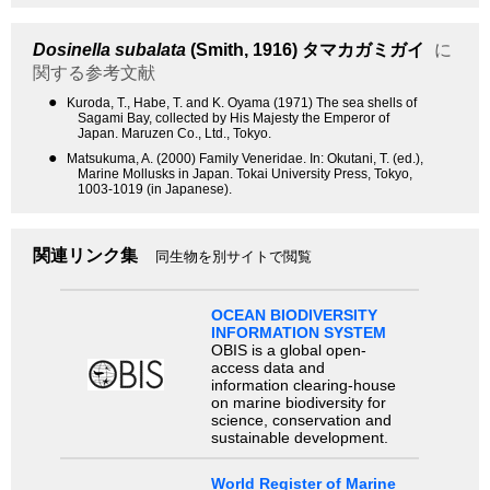
Dosinella subalata
(Smith, 1916)
タマカガミガイ
に
関する参考文献
●
Kuroda, T., Habe, T. and K. Oyama (1971) The sea shells of
Sagami Bay, collected by His Majesty the Emperor of
Japan. Maruzen Co., Ltd., Tokyo.
●
Matsukuma, A. (2000) Family Veneridae. In: Okutani, T. (ed.),
Marine Mollusks in Japan. Tokai University Press, Tokyo,
1003-1019 (in Japanese).
関連リンク集
同生物を別サイトで閲覧
OCEAN BIODIVERSITY
INFORMATION SYSTEM
OBIS is a global open-
access data and
information clearing-house
on marine biodiversity for
science, conservation and
sustainable development.
World Register of Marine