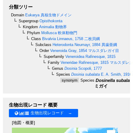
分類ツリー
Domain
Eukarya
真核生物ドメイン
Supergroup
Opisthokonta
Kingdom
Animalia
動物界
Phylum
Mollusca
軟体動物門
Class
Bivalvia
Linnaeus, 1758
二枚貝綱
Subclass
Heterodonta
Neumayr, 1884
異歯亜綱
Order
Veneroida
Gray, 1854
マルスダレガイ目
Superfamily
Veneroidea
Rafinesque, 1815
Family
Veneridae
Rafinesque, 1815
マルスダレガ
Genus
Dosinia
Scopoli, 1777
Species
Dosinia subalata
E. A. Smith, 1916
Dosinella subalat
synonym
Species
ミガイ
生物出現レコード 概要
生物出現レコード →
[地図・概要]