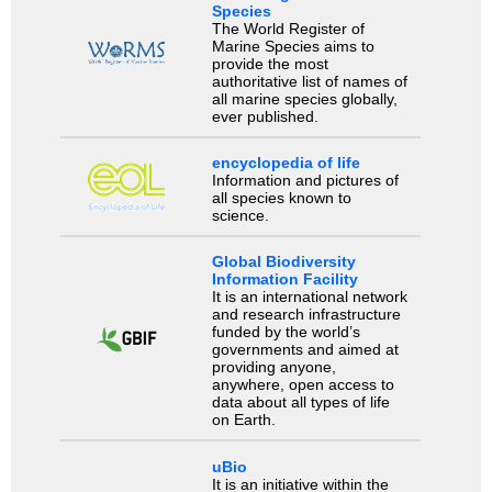
Species
The World Register of
Marine Species aims to
provide the most
authoritative list of names of
all marine species globally,
ever published.
encyclopedia of life
Information and pictures of
all species known to
science.
Global Biodiversity
Information Facility
It is an international network
and research infrastructure
funded by the world’s
governments and aimed at
providing anyone,
anywhere, open access to
data about all types of life
on Earth.
uBio
It is an initiative within the