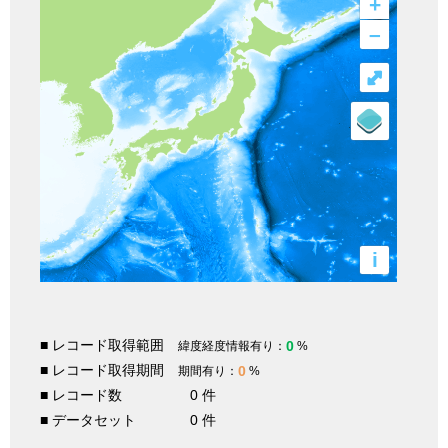
+
–
⤢
i
■ レコード取得範囲
0
緯度経度情報有り：
%
■ レコード取得期間
0
期間有り：
%
■ レコード数
0 件
■ データセット
0 件