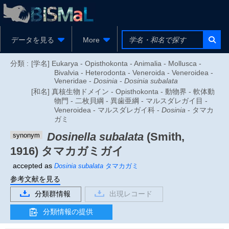
データを見る
More
分類 :
[学名] Eukarya - Opisthokonta - Animalia - Mollusca -
Bivalvia - Heterodonta - Veneroida - Veneroidea -
Veneridae -
Dosinia
-
Dosinia subalata
[和名] 真核生物ドメイン - Opisthokonta - 動物界 - 軟体動
物門 - 二枚貝綱 - 異歯亜綱 - マルスダレガイ目 -
Veneroidea - マルスダレガイ科 -
Dosinia
- タマカ
ガミ
Dosinella subalata
(Smith,
synonym
1916)
タマカガミガイ
accepted as
Dosinia subalata
タマカガミ
参考文献を見る
分類群情報
出現レコード
分類情報の提供