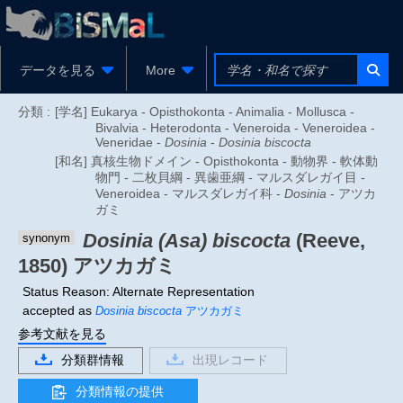
データを見る
More
分類 :
[学名] Eukarya - Opisthokonta - Animalia - Mollusca -
Bivalvia - Heterodonta - Veneroida - Veneroidea -
Veneridae -
Dosinia
-
Dosinia biscocta
[和名] 真核生物ドメイン - Opisthokonta - 動物界 - 軟体動
物門 - 二枚貝綱 - 異歯亜綱 - マルスダレガイ目 -
Veneroidea - マルスダレガイ科 -
Dosinia
- アツカ
ガミ
Dosinia (Asa) biscocta
(Reeve,
synonym
1850)
アツカガミ
Status Reason: Alternate Representation
accepted as
Dosinia biscocta
アツカガミ
参考文献を見る
分類群情報
出現レコード
分類情報の提供