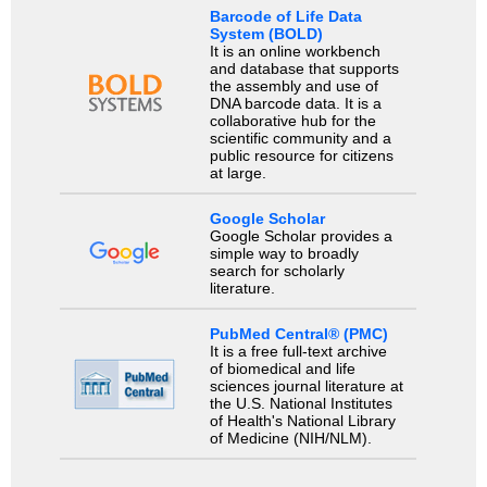
Barcode of Life Data
System (BOLD)
It is an online workbench
and database that supports
the assembly and use of
DNA barcode data. It is a
collaborative hub for the
scientific community and a
public resource for citizens
at large.
Google Scholar
Google Scholar provides a
simple way to broadly
search for scholarly
literature.
PubMed Central® (PMC)
It is a free full-text archive
of biomedical and life
sciences journal literature at
the U.S. National Institutes
of Health's National Library
of Medicine (NIH/NLM).