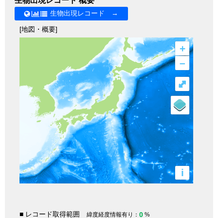
生物出現レコード 概要
生物出現レコード →
[地図・概要]
+
–
⤢
i
■ レコード取得範囲
0
緯度経度情報有り：
%