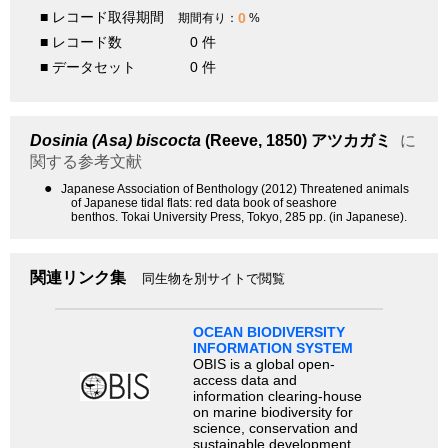
■ レコード取得期間
0
期間有り：
%
■ レコード数
0 件
■ データセット
0 件
Dosinia (Asa) biscocta
(Reeve, 1850)
アツカガミ
に
関する参考文献
●
Japanese Association of Benthology (2012) Threatened animals
of Japanese tidal flats: red data book of seashore
benthos. Tokai University Press, Tokyo, 285 pp. (in Japanese).
関連リンク集
同生物を別サイトで閲覧
OCEAN BIODIVERSITY
INFORMATION SYSTEM
OBIS is a global open-
access data and
information clearing-house
on marine biodiversity for
science, conservation and
sustainable development.