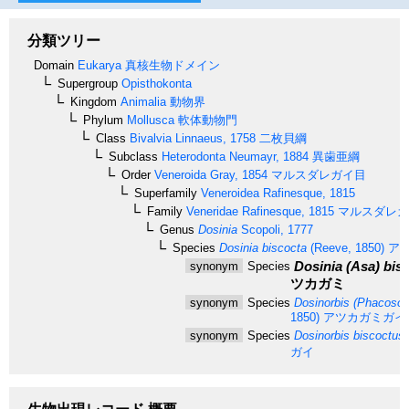
分類ツリー
Domain
Eukarya
真核生物ドメイン
Supergroup
Opisthokonta
Kingdom
Animalia
動物界
Phylum
Mollusca
軟体動物門
Class
Bivalvia
Linnaeus, 1758
二枚貝綱
Subclass
Heterodonta
Neumayr, 1884
異歯亜綱
Order
Veneroida
Gray, 1854
マルスダレガイ目
Superfamily
Veneroidea
Rafinesque, 1815
Family
Veneridae
Rafinesque, 1815
マルスダレガ
Genus
Dosinia
Scopoli, 1777
Species
Dosinia biscocta
(Reeve, 1850)
ア
Dosinia (Asa) bis
synonym
Species
ツカガミ
synonym
Species
Dosinorbis (Phacosom
1850)
アツカガミガイ
synonym
Species
Dosinorbis biscoctus
ガイ