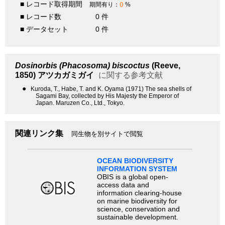
■ レコード取得期間
0
期間有り：
%
■ レコード数
0 件
■ データセット
0 件
Dosinorbis (Phacosoma) biscoctus
(Reeve,
1850)
アツカガミガイ
に関する参考文献
●
Kuroda, T., Habe, T. and K. Oyama (1971) The sea shells of
Sagami Bay, collected by His Majesty the Emperor of
Japan. Maruzen Co., Ltd., Tokyo.
関連リンク集
同生物を別サイトで閲覧
OCEAN BIODIVERSITY
INFORMATION SYSTEM
OBIS is a global open-
access data and
information clearing-house
on marine biodiversity for
science, conservation and
sustainable development.