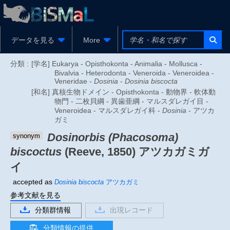
データを見る
More
分類 :
[学名] Eukarya - Opisthokonta - Animalia - Mollusca -
Bivalvia - Heterodonta - Veneroida - Veneroidea -
Veneridae -
Dosinia
-
Dosinia biscocta
[和名] 真核生物ドメイン - Opisthokonta - 動物界 - 軟体動
物門 - 二枚貝綱 - 異歯亜綱 - マルスダレガイ目 -
Veneroidea - マルスダレガイ科 -
Dosinia
- アツカ
ガミ
Dosinorbis (Phacosoma)
synonym
biscoctus
(Reeve, 1850)
アツカガミガ
イ
accepted as
Dosinia biscocta
アツカガミ
参考文献を見る
分類群情報
出現レコード
分類情報の提供