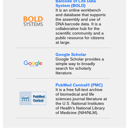
Barcode of Life Data
System (BOLD)
It is an online workbench
and database that supports
the assembly and use of
DNA barcode data. It is a
collaborative hub for the
scientific community and a
public resource for citizens
at large.
Google Scholar
Google Scholar provides a
simple way to broadly
search for scholarly
literature.
PubMed Central® (PMC)
It is a free full-text archive
of biomedical and life
sciences journal literature at
the U.S. National Institutes
of Health's National Library
of Medicine (NIH/NLM).