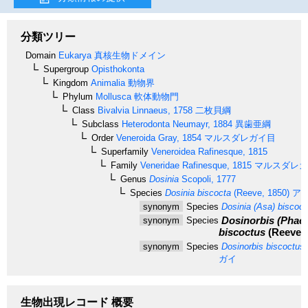
分類ツリー
Domain
Eukarya
真核生物ドメイン
Supergroup
Opisthokonta
Kingdom
Animalia
動物界
Phylum
Mollusca
軟体動物門
Class
Bivalvia
Linnaeus, 1758
二枚貝綱
Subclass
Heterodonta
Neumayr, 1884
異歯亜綱
Order
Veneroida
Gray, 1854
マルスダレガイ目
Superfamily
Veneroidea
Rafinesque, 1815
Family
Veneridae
Rafinesque, 1815
マルスダレガ
Genus
Dosinia
Scopoli, 1777
Species
Dosinia biscocta
(Reeve, 1850)
ア
synonym
Species
Dosinia (Asa) biscoct
Dosinorbis (Phac
synonym
Species
biscoctus
(Reeve, 
synonym
Species
Dosinorbis biscoctus
ガイ
生物出現レコード 概要