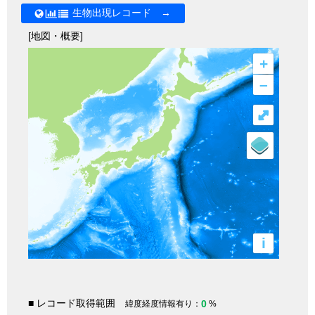
生物出現レコード →
[地図・概要]
+
–
⤢
i
■ レコード取得範囲
0
緯度経度情報有り：
%