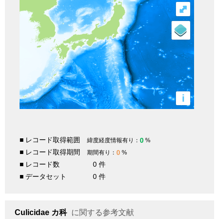
⤢
i
■ レコード取得範囲
0
緯度経度情報有り：
%
■ レコード取得期間
0
期間有り：
%
■ レコード数
0 件
■ データセット
0 件
Culicidae
カ科
に関する参考文献