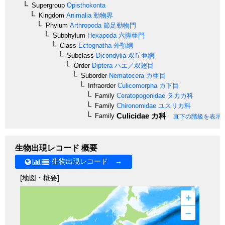
Supergroup
Opisthokonta
Kingdom
Animalia
動物界
Phylum
Arthropoda
節足動物門
Subphylum
Hexapoda
六脚亜門
Class
Ectognatha
外顎綱
Subclass
Dicondylia
双丘亜綱
Order
Diptera
ハエ／双翅目
Suborder
Nematocera
カ亜目
Infraorder
Culicomorpha
カ下目
Family
Ceratopogonidae
ヌカカ科
Family
Chironomidae
ユスリカ科
Culicidae
カ科
Family
直下の階級を表示
生物出現レコード 概要
生物出現レコード →
[地図・概要]
+
–