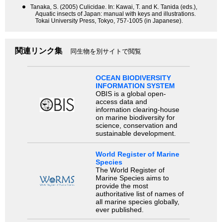
●
Tanaka, S. (2005) Culicidae. In: Kawai, T. and K. Tanida (eds.),
Aquatic insects of Japan: manual with keys and illustrations.
Tokai University Press, Tokyo, 757-1005 (in Japanese).
関連リンク集
同生物を別サイトで閲覧
OCEAN BIODIVERSITY
INFORMATION SYSTEM
OBIS is a global open-
access data and
information clearing-house
on marine biodiversity for
science, conservation and
sustainable development.
World Register of Marine
Species
The World Register of
Marine Species aims to
provide the most
authoritative list of names of
all marine species globally,
ever published.