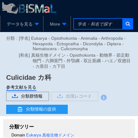
データを見る
More
分類 :
[学名] Eukarya - Opisthokonta - Animalia - Arthropoda -
Hexapoda - Ectognatha - Dicondylia - Diptera -
Nematocera - Culicomorpha
[和名] 真核生物ドメイン - Opisthokonta - 動物界 - 節足動
物門 - 六脚亜門 - 外顎綱 - 双丘亜綱 - ハエ／双翅目
- カ亜目 - カ下目
Culicidae
カ科
参考文献を見る
分類群情報
出現レコード
分類情報の提供
分類ツリー
Domain
Eukarya
真核生物ドメイン