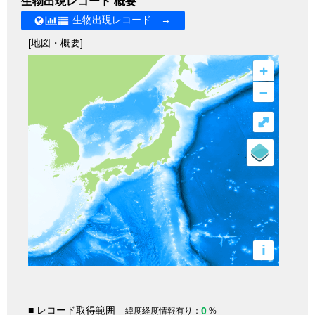
生物出現レコード 概要
生物出現レコード →
[地図・概要]
+
–
⤢
i
■ レコード取得範囲
0
緯度経度情報有り：
%