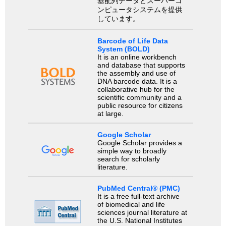
基配列データとスーパーコ
ンピュータシステムを提供
しています。
Barcode of Life Data
System (BOLD)
It is an online workbench
and database that supports
the assembly and use of
DNA barcode data. It is a
collaborative hub for the
scientific community and a
public resource for citizens
at large.
Google Scholar
Google Scholar provides a
simple way to broadly
search for scholarly
literature.
PubMed Central® (PMC)
It is a free full-text archive
of biomedical and life
sciences journal literature at
the U.S. National Institutes