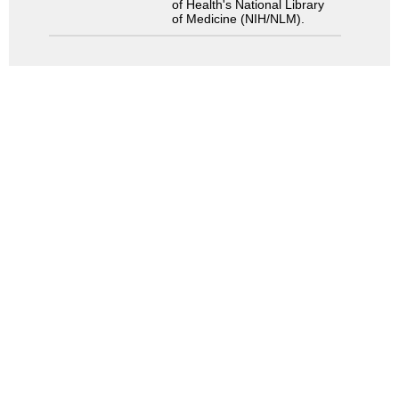
of Health's National Library
of Medicine (NIH/NLM).