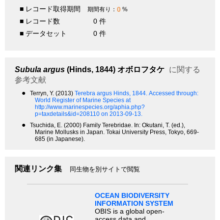
■ レコード取得期間
0
期間有り：
%
■ レコード数
0 件
■ データセット
0 件
Subula argus
(Hinds, 1844)
オボロフタケ
に関する
参考文献
●
Terryn, Y. (2013)
Terebra argus Hinds, 1844.
Accessed through:
World Register of Marine Species at
http://www.marinespecies.org/aphia.php?
p=taxdetails&id=208110 on 2013-09-13.
●
Tsuchida, E. (2000) Family Terebridae. In: Okutani, T. (ed.),
Marine Mollusks in Japan. Tokai University Press, Tokyo, 669-
685 (in Japanese).
関連リンク集
同生物を別サイトで閲覧
OCEAN BIODIVERSITY
INFORMATION SYSTEM
OBIS is a global open-
access data and