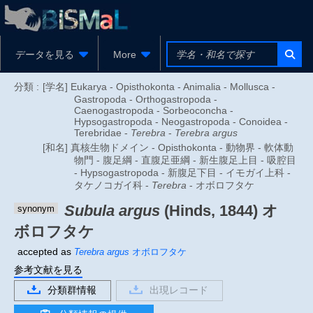
データを見る
More
分類 :
[学名] Eukarya - Opisthokonta - Animalia - Mollusca -
Gastropoda - Orthogastropoda -
Caenogastropoda - Sorbeoconcha -
Hypsogastropoda - Neogastropoda - Conoidea -
Terebridae -
Terebra
-
Terebra argus
[和名] 真核生物ドメイン - Opisthokonta - 動物界 - 軟体動
物門 - 腹足綱 - 直腹足亜綱 - 新生腹足上目 - 吸腔目
- Hypsogastropoda - 新腹足下目 - イモガイ上科 -
タケノコガイ科 -
Terebra
- オボロフタケ
Subula argus
(Hinds, 1844)
オ
synonym
ボロフタケ
accepted as
Terebra argus
オボロフタケ
参考文献を見る
分類群情報
出現レコード