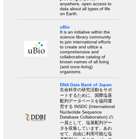
anywhere, open access to
data about all types of life
on Earth.
uBio
It is an initiative within the
science library community
to join international efforts
to create and utilize a
comprehensive and
collaborative catalog of
known names of all living
(and once-living)
organisms.
DNA Data Bank of Japan
生命科学の研究活動をサポ
ートするために、国際塩基
配列データベースを協同運
営する INSDC (International
Nucleotide Sequence
Database Collaboration) の
一員として、塩基配列デー
タを収集しています。あわ
せて、自由に利用可能な塩