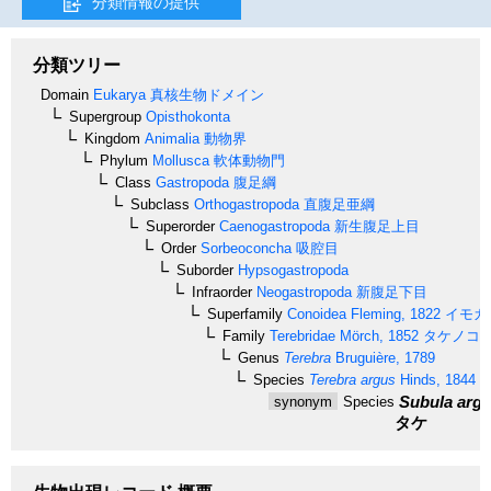
分類情報の提供
分類ツリー
Domain
Eukarya
真核生物ドメイン
Supergroup
Opisthokonta
Kingdom
Animalia
動物界
Phylum
Mollusca
軟体動物門
Class
Gastropoda
腹足綱
Subclass
Orthogastropoda
直腹足亜綱
Superorder
Caenogastropoda
新生腹足上目
Order
Sorbeoconcha
吸腔目
Suborder
Hypsogastropoda
Infraorder
Neogastropoda
新腹足下目
Superfamily
Conoidea
Fleming, 1822
イモガ
Family
Terebridae
Mörch, 1852
タケノコ
Genus
Terebra
Bruguière, 1789
Species
Terebra argus
Hinds, 1844
オ
Subula arg
synonym
Species
タケ