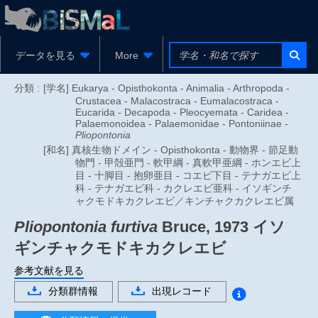
データを見る
More
分類 :
[学名] Eukarya - Opisthokonta - Animalia - Arthropoda -
Crustacea - Malacostraca - Eumalacostraca -
Eucarida - Decapoda - Pleocyemata - Caridea -
Palaemonoidea - Palaemonidae - Pontoniinae -
Pliopontonia
[和名] 真核生物ドメイン - Opisthokonta - 動物界 - 節足動
物門 - 甲殻亜門 - 軟甲綱 - 真軟甲亜綱 - ホンエビ上
目 - 十脚目 - 抱卵亜目 - コエビ下目 - テナガエビ上
科 - テナガエビ科 - カクレエビ亜科 - イソギンチ
ャクモドキカクレエビ／キンチャクカクレエビ属
Pliopontonia furtiva
Bruce, 1973
イソ
ギンチャクモドキカクレエビ
参考文献を見る
分類群情報
出現レコード