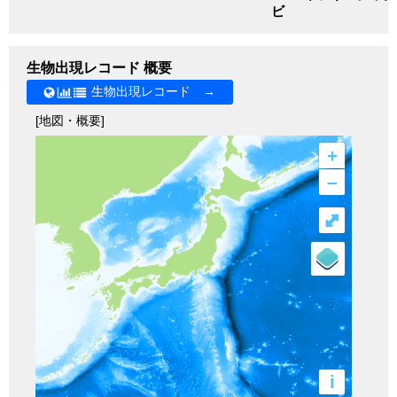
ビ
生物出現レコード 概要
生物出現レコード →
[地図・概要]
+
–
⤢
i