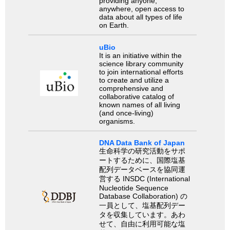
providing anyone,
anywhere, open access to
data about all types of life
on Earth.
uBio
It is an initiative within the
science library community
to join international efforts
to create and utilize a
comprehensive and
collaborative catalog of
known names of all living
(and once-living)
organisms.
DNA Data Bank of Japan
生命科学の研究活動をサポ
ートするために、国際塩基
配列データベースを協同運
営する INSDC (International
Nucleotide Sequence
Database Collaboration) の
一員として、塩基配列デー
タを収集しています。あわ
せて、自由に利用可能な塩