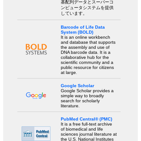
基配列データとスーパーコ
ンピュータシステムを提供
しています。
Barcode of Life Data
System (BOLD)
It is an online workbench
and database that supports
the assembly and use of
DNA barcode data. It is a
collaborative hub for the
scientific community and a
public resource for citizens
at large.
Google Scholar
Google Scholar provides a
simple way to broadly
search for scholarly
literature.
PubMed Central® (PMC)
It is a free full-text archive
of biomedical and life
sciences journal literature at
the U.S. National Institutes