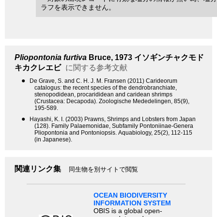
ラフを表示できません。
Pliopontonia furtiva
Bruce, 1973
イソギンチャクモド
キカクレエビ
に関する参考文献
●
De Grave, S. and C. H. J. M. Fransen (2011) Carideorum
catalogus: the recent species of the dendrobranchiate,
stenopodidean, procarididean and caridean shrimps
(Crustacea: Decapoda). Zoologische Mededelingen, 85(9),
195-589.
●
Hayashi, K. I. (2003) Prawns, Shrimps and Lobsters from Japan
(128). Family Palaemonidae, Subfamily Pontoniinae-Genera
Pliopontonia and Pontoniopsis. Aquabiology, 25(2), 112-115
(in Japanese).
関連リンク集
同生物を別サイトで閲覧
OCEAN BIODIVERSITY
INFORMATION SYSTEM
OBIS is a global open-