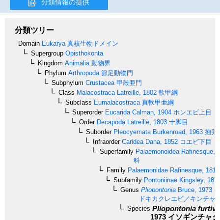
分類情報の提供
分類ツリー
Domain
Eukarya
真核生物ドメイン
Supergroup
Opisthokonta
Kingdom
Animalia
動物界
Phylum
Arthropoda
節足動物門
Subphylum
Crustacea
甲殻亜門
Class
Malacostraca
Latreille, 1802
軟甲綱
Subclass
Eumalacostraca
真軟甲亜綱
Superorder
Eucarida
Calman, 1904
ホンエビ上目
Order
Decapoda
Latreille, 1803
十脚目
Suborder
Pleocyemata
Burkenroad, 1963
抱卵
Infraorder
Caridea
Dana, 1852
コエビ下目
Superfamily
Palaemonoidea
Rafinesque, 
科
Family
Palaemonidae
Rafinesque, 1815
Subfamily
Pontoniinae
Kingsley, 187
Genus
Pliopontonia
Bruce, 1973
イ
ドキカクレエビ／キンチャ
Pliopontonia furtiva
Species
1973
イソギンチャク