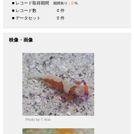
■ レコード取得期間
0
期間有り：
%
■ レコード数
0 件
■ データセット
0 件
映像・画像
Photo by T. Arai