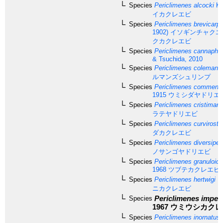
Species
Periclimenes alcocki
Ke
イカクレエビ
Species
Periclimenes brevicarpa
1902)
イソギンチャクエ
クカクレエビ
Species
Periclimenes cannaphil
& Tsuchida, 2010
Species
Periclimenes colemani
B
ルマンズシュリンプ
Species
Periclimenes commensa
1915
ウミシダヤドリエ
Species
Periclimenes cristiman
ラテヤドリエビ
Species
Periclimenes curvirostri
ダカクレエビ
Species
Periclimenes diversipes
ノサンゴヤドリエビ
Species
Periclimenes granuloid
1968
ツブテカクレエビ
Species
Periclimenes hertwigi
Ba
ニカクレエビ
Periclimenes imper
Species
1967
ウミウシカクレ
Species
Periclimenes inornatus