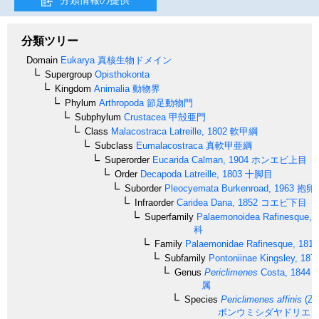
分類ツリー
Domain
Eukarya
真核生物ドメイン
Supergroup
Opisthokonta
Kingdom
Animalia
動物界
Phylum
Arthropoda
節足動物門
Subphylum
Crustacea
甲殻亜門
Class
Malacostraca
Latreille, 1802
軟甲綱
Subclass
Eumalacostraca
真軟甲亜綱
Superorder
Eucarida
Calman, 1904
ホンエビ上目
Order
Decapoda
Latreille, 1803
十脚目
Suborder
Pleocyemata
Burkenroad, 1963
抱卵
Infraorder
Caridea
Dana, 1852
コエビ下目
Superfamily
Palaemonoidea
Rafinesque, 
科
Family
Palaemonidae
Rafinesque, 1815
Subfamily
Pontoniinae
Kingsley, 187
Genus
Periclimenes
Costa, 1844
属
Species
Periclimenes affinis
(Ze
ボンウミシダヤドリエ