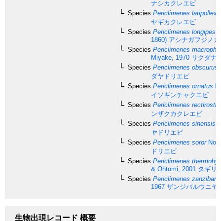
ナシカクレエビ
Species
Periclimenes latipollex
K
ヤギカクレエビ
Species
Periclimenes longipes
(
1860)
アシナガフジノカ
Species
Periclimenes macropht
Miyake, 1970
リクダナ
Species
Periclimenes obscurus
ダヤドリエビ
Species
Periclimenes ornatus
Br
イソギンチャクエビ
Species
Periclimenes rectirostri
ンザクカクレエビ
Species
Periclimenes sinensis
B
ヤドリエビ
Species
Periclimenes soror
Nobil
ドリエビ
Species
Periclimenes thermohyd
& Ohtomi, 2001
タギリ
Species
Periclimenes zanzibari
1967
ザンジバルウニヤ
生物出現レコード 概要