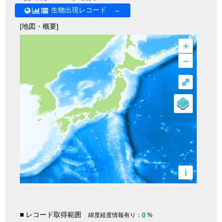
生物出現レコード →
[地図・概要]
+
–
⤢
i
■ レコード取得範囲
0
緯度経度情報有り：
%