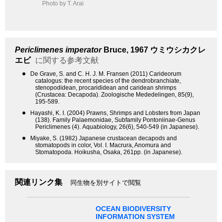
Photo by T. Arai
Periclimenes imperator
Bruce, 1967
ウミウシカクレ
エビ
に関する参考文献
●
De Grave, S. and C. H. J. M. Fransen (2011) Carideorum
catalogus: the recent species of the dendrobranchiate,
stenopodidean, procarididean and caridean shrimps
(Crustacea: Decapoda). Zoologische Mededelingen, 85(9),
195-589.
●
Hayashi, K. I. (2004) Prawns, Shrimps and Lobsters from Japan
(138). Family Palaemonidae, Subfamily Pontoniinae-Genus
Periclimenes (4). Aquabiology, 26(6), 540-549 (in Japanese).
●
Miyake, S. (1982) Japanese crustacean decapods and
stomatopods in color, Vol. I. Macrura, Anomura and
Stomatopoda. Hoikusha, Osaka, 261pp. (in Japanese).
関連リンク集
同生物を別サイトで閲覧
OCEAN BIODIVERSITY
INFORMATION SYSTEM