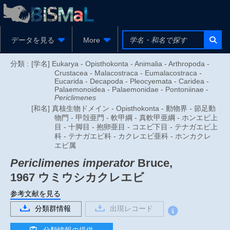
データを見る
More
分類 :
[学名] Eukarya - Opisthokonta - Animalia - Arthropoda -
Crustacea - Malacostraca - Eumalacostraca -
Eucarida - Decapoda - Pleocyemata - Caridea -
Palaemonoidea - Palaemonidae - Pontoniinae -
Periclimenes
[和名] 真核生物ドメイン - Opisthokonta - 動物界 - 節足動
物門 - 甲殻亜門 - 軟甲綱 - 真軟甲亜綱 - ホンエビ上
目 - 十脚目 - 抱卵亜目 - コエビ下目 - テナガエビ上
科 - テナガエビ科 - カクレエビ亜科 - ホンカクレ
エビ属
Periclimenes imperator
Bruce,
1967
ウミウシカクレエビ
参考文献を見る
分類群情報
出現レコード
分類情報の提供