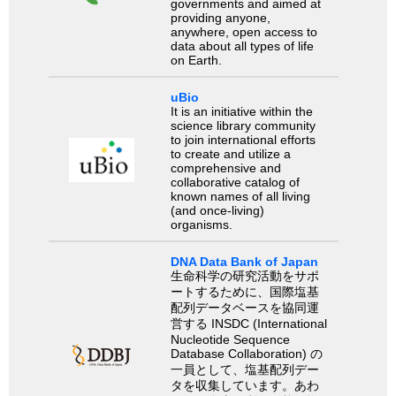
governments and aimed at
providing anyone,
anywhere, open access to
data about all types of life
on Earth.
uBio
It is an initiative within the
science library community
to join international efforts
to create and utilize a
comprehensive and
collaborative catalog of
known names of all living
(and once-living)
organisms.
DNA Data Bank of Japan
生命科学の研究活動をサポ
ートするために、国際塩基
配列データベースを協同運
営する INSDC (International
Nucleotide Sequence
Database Collaboration) の
一員として、塩基配列デー
タを収集しています。あわ