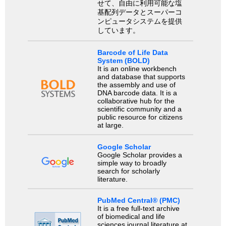
せて、自由に利用可能な塩
基配列データとスーパーコ
ンピュータシステムを提供
しています。
Barcode of Life Data
System (BOLD)
It is an online workbench
and database that supports
the assembly and use of
DNA barcode data. It is a
collaborative hub for the
scientific community and a
public resource for citizens
at large.
Google Scholar
Google Scholar provides a
simple way to broadly
search for scholarly
literature.
PubMed Central® (PMC)
It is a free full-text archive
of biomedical and life
sciences journal literature at