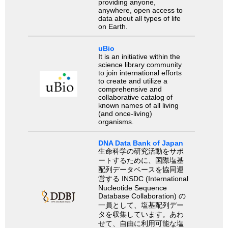
providing anyone,
anywhere, open access to
data about all types of life
on Earth.
uBio
It is an initiative within the
science library community
to join international efforts
to create and utilize a
comprehensive and
collaborative catalog of
known names of all living
(and once-living)
organisms.
DNA Data Bank of Japan
生命科学の研究活動をサポ
ートするために、国際塩基
配列データベースを協同運
営する INSDC (International
Nucleotide Sequence
Database Collaboration) の
一員として、塩基配列デー
タを収集しています。あわ
せて、自由に利用可能な塩