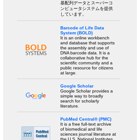
基配列データとスーパーコ
ンピュータシステムを提供
しています。
Barcode of Life Data
System (BOLD)
It is an online workbench
and database that supports
the assembly and use of
DNA barcode data. It is a
collaborative hub for the
scientific community and a
public resource for citizens
at large.
Google Scholar
Google Scholar provides a
simple way to broadly
search for scholarly
literature.
PubMed Central® (PMC)
It is a free full-text archive
of biomedical and life
sciences journal literature at
the U.S. National Institutes