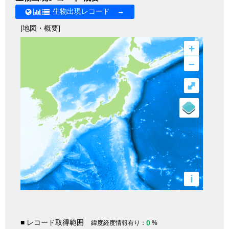
生物出現レコード →
[地図・概要]
+
–
⤢
i
■ レコード取得範囲
0
緯度経度情報有り：
%