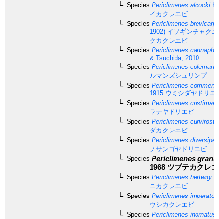
Species
Periclimenes alcocki
Ke
イカクレエビ
Species
Periclimenes brevicarpa
1902)
イソギンチャクエ
クカクレエビ
Species
Periclimenes cannaphil
& Tsuchida, 2010
Species
Periclimenes colemani
B
ルマンズシュリンプ
Species
Periclimenes commensa
1915
ウミシダヤドリエ
Species
Periclimenes cristiman
ラテヤドリエビ
Species
Periclimenes curvirostri
ダカクレエビ
Species
Periclimenes diversipes
ノサンゴヤドリエビ
Periclimenes granu
Species
1968
ツブテカクレエ
Species
Periclimenes hertwigi
Ba
ニカクレエビ
Species
Periclimenes imperator
ウシカクレエビ
Species
Periclimenes inornatus