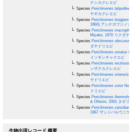
ナシカクレエビ
Species
Periclimenes latipollex
K
ヤギカクレエビ
Species
Periclimenes longipes
(
1860)
アシナガフジノカ
Species
Periclimenes macropht
Miyake, 1970
リクダナ
Species
Periclimenes obscurus
ダヤドリエビ
Species
Periclimenes ornatus
Br
イソギンチャクエビ
Species
Periclimenes rectirostri
ンザクカクレエビ
Species
Periclimenes sinensis
B
ヤドリエビ
Species
Periclimenes soror
Nobil
ドリエビ
Species
Periclimenes thermohyd
& Ohtomi, 2001
タギリ
Species
Periclimenes zanzibari
1967
ザンジバルウニヤ
生物出現レコード 概要