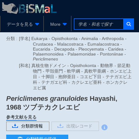
データを見る
More
分類 :
[学名] Eukarya - Opisthokonta - Animalia - Arthropoda -
Crustacea - Malacostraca - Eumalacostraca -
Eucarida - Decapoda - Pleocyemata - Caridea -
Palaemonoidea - Palaemonidae - Pontoniinae -
Periclimenes
[和名] 真核生物ドメイン - Opisthokonta - 動物界 - 節足動
物門 - 甲殻亜門 - 軟甲綱 - 真軟甲亜綱 - ホンエビ上
目 - 十脚目 - 抱卵亜目 - コエビ下目 - テナガエビ上
科 - テナガエビ科 - カクレエビ亜科 - ホンカクレ
エビ属
Periclimenes granuloides
Hayashi,
1968
ツブテカクレエビ
参考文献を見る
分類群情報
出現レコード
分類情報の提供