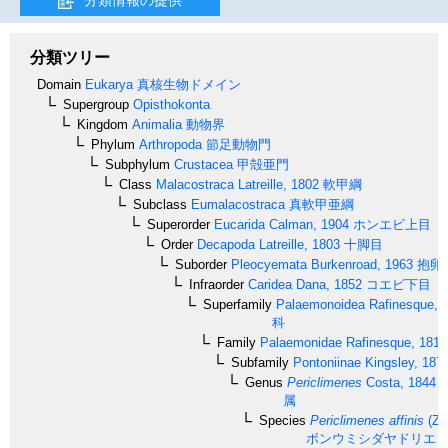
分類ツリー
Domain
Eukarya
真核生物ドメイン
Supergroup
Opisthokonta
Kingdom
Animalia
動物界
Phylum
Arthropoda
節足動物門
Subphylum
Crustacea
甲殻亜門
Class
Malacostraca
Latreille, 1802
軟甲綱
Subclass
Eumalacostraca
真軟甲亜綱
Superorder
Eucarida
Calman, 1904
ホンエビ上目
Order
Decapoda
Latreille, 1803
十脚目
Suborder
Pleocyemata
Burkenroad, 1963
抱卵
Infraorder
Caridea
Dana, 1852
コエビ下目
Superfamily
Palaemonoidea
Rafinesque, 
科
Family
Palaemonidae
Rafinesque, 1815
Subfamily
Pontoniinae
Kingsley, 187
Genus
Periclimenes
Costa, 1844
属
Species
Periclimenes affinis
(Ze
ボンウミシダヤドリエ