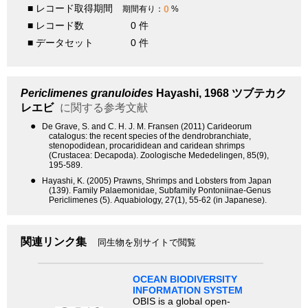
■ レコード取得期間
0
期間有り：
%
■ レコード数
0 件
■ データセット
0 件
Periclimenes granuloides
Hayashi, 1968
ツブテカク
レエビ
に関する参考文献
●
De Grave, S. and C. H. J. M. Fransen (2011) Carideorum
catalogus: the recent species of the dendrobranchiate,
stenopodidean, procarididean and caridean shrimps
(Crustacea: Decapoda). Zoologische Mededelingen, 85(9),
195-589.
●
Hayashi, K. (2005) Prawns, Shrimps and Lobsters from Japan
(139). Family Palaemonidae, Subfamily Pontoniinae-Genus
Periclimenes (5). Aquabiology, 27(1), 55-62 (in Japanese).
関連リンク集
同生物を別サイトで閲覧
OCEAN BIODIVERSITY
INFORMATION SYSTEM
OBIS is a global open-