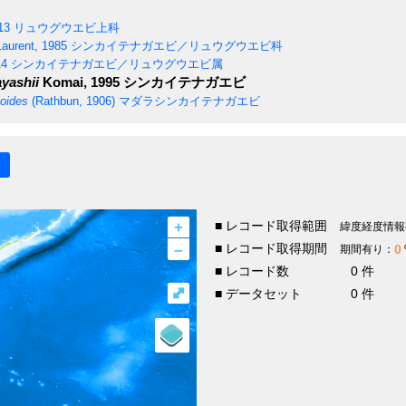
13
リュウグウエビ上科
Laurent, 1985
シンカイテナガエビ／リュウグウエビ科
14
シンカイテナガエビ／リュウグウエビ属
yashii
Komai, 1995
シンカイテナガエビ
oides
(Rathbun, 1906)
マダラシンカイテナガエビ
+
■ レコード取得範囲
緯度経度情報
–
■ レコード取得期間
0
期間有り：
■ レコード数
0 件
⤢
■ データセット
0 件