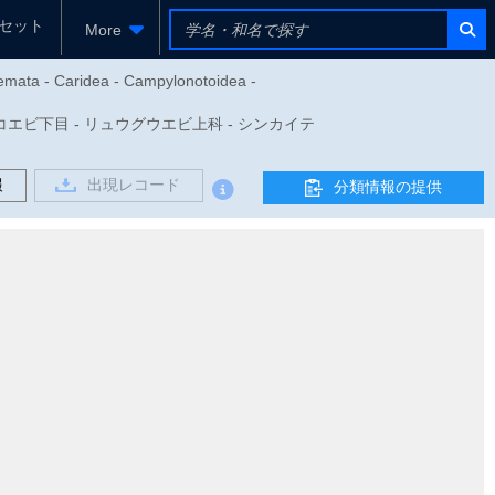
セット
More
yemata - Caridea - Campylonotoidea -
目 - コエビ下目 - リュウグウエビ上科 - シンカイテ
報
出現レコード
分類情報の提供