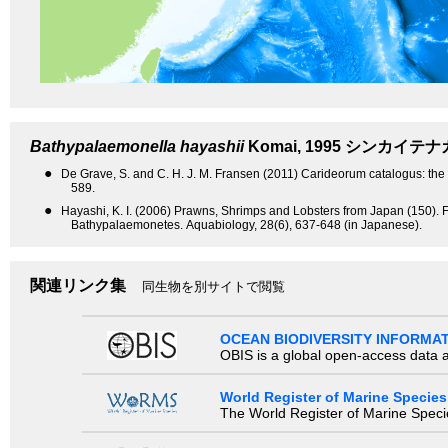
Bathypalaemonella hayashii
Komai, 1995
シンカイテナ
●
De Grave, S. and C. H. J. M. Fransen (2011) Carideorum catalogus: th
589.
●
Hayashi, K. I. (2006) Prawns, Shrimps and Lobsters from Japan (150
Bathypalaemonetes. Aquabiology, 28(6), 637-648 (in Japanese).
関連リンク集
同生物を別サイトで閲覧
OCEAN BIODIVERSITY INFORMA
OBIS is a global open-access data a
World Register of Marine Species
The World Register of Marine Species