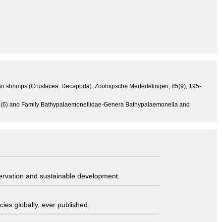
ean shrimps (Crustacea: Decapoda). Zoologische Mededelingen, 85(9), 195-
s (6) and Family Bathypalaemonellidae-Genera Bathypalaemonella and
servation and sustainable development.
ies globally, ever published.