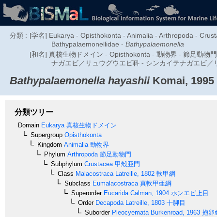
分類 :
[学名] Eukarya - Opisthokonta - Animalia - Arthropoda - Crus
Bathypalaemonellidae -
Bathypalaemonella
[和名] 真核生物ドメイン - Opisthokonta - 動物界 - 節足
ナガエビ／リュウグウエビ科 - シンカイテナガエビ／
Bathypalaemonella hayashii
Komai, 1995
分類ツリー
Domain
Eukarya
真核生物ドメイン
Supergroup
Opisthokonta
Kingdom
Animalia
動物界
Phylum
Arthropoda
節足動物門
Subphylum
Crustacea
甲殻亜門
Class
Malacostraca
Latreille, 1802
軟甲綱
Subclass
Eumalacostraca
真軟甲亜綱
Superorder
Eucarida
Calman, 1904
ホンエビ上目
Order
Decapoda
Latreille, 1803
十脚目
Suborder
Pleocyemata
Burkenroad, 1963
抱卵