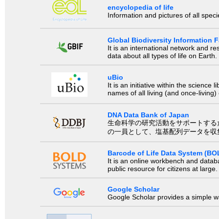
encyclopedia of life
Information and pictures of all spec
Global Biodiversity Information Fa
It is an international network and 
data about all types of life on Earth.
uBio
It is an initiative within the scienc
names of all living (and once-living
DNA Data Bank of Japan
生命科学の研究活動をサポートするために、国際塩基
の一員として、塩基配列データを収
Barcode of Life Data System (BO
It is an online workbench and datab
public resource for citizens at large.
Google Scholar
Google Scholar provides a simple way