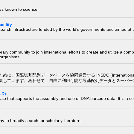
ies known to science.
cility
research infrastructure funded by the world’s governments and aimed a
e library community to join international efforts to create and utilize a 
) organisms.
配列データベースを協同運営する INSDC (International Nucleotide
集しています。あわせて、自由に利用可能な塩基配列データとスーパー
LD)
ase that supports the assembly and use of DNA barcode data. It is a col
 to broadly search for scholarly literature.