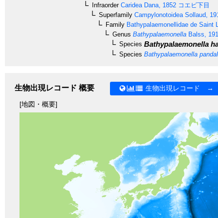
Infraorder
Caridea
Dana, 1852
コエビ下目
Superfamily
Campylonotoidea
Sollaud, 19
Family
Bathypalaemonellidae
de Saint 
Genus
Bathypalaemonella
Balss, 19
Bathypalaemonella ha
Species
Species
Bathypalaemonella pandal
生物出現レコード 概要
生物出現レコード →
[地図・概要]