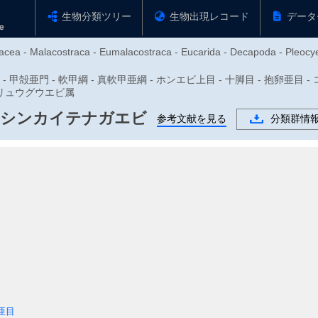
生物分類ツリー
生物出現レコード
データ
tacea - Malacostraca - Eumalacostraca - Eucarida - Decapoda - Pleoc
動物門 - 甲殻亜門 - 軟甲綱 - 真軟甲亜綱 - ホンエビ上目 - 十脚目 - 抱卵亜
リュウグウエビ属
シンカイテナガエビ
参考文献を見る
分類群情
亜目