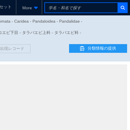
セット
More
emata - Caridea - Pandaloidea - Pandalidae -
 - コエビ下目 - タラバエビ上科 - タラバエビ科 -
分類情報の提供
出現レコード