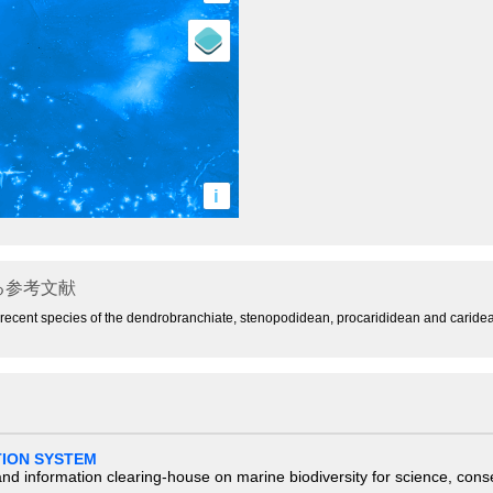
i
る参考文献
e recent species of the dendrobranchiate, stenopodidean, procarididean and carid
TION SYSTEM
nd information clearing-house on marine biodiversity for science, con