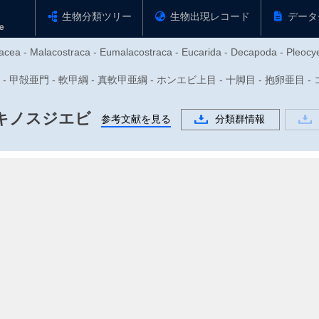
生物分類ツリー
生物出現レコード
データ
tacea - Malacostraca - Eumalacostraca - Eucarida - Decapoda - Pleocy
動物門 - 甲殻亜門 - 軟甲綱 - 真軟甲亜綱 - ホンエビ上目 - 十脚目 - 抱卵亜目
キノスジエビ
参考文献を見る
分類群情報