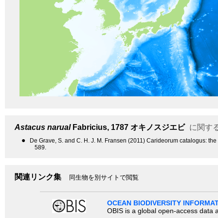
Astacus narual
Fabricius, 1787
オキノスジエビ
に関す
●
De Grave, S. and C. H. J. M. Fransen (2011) Carideorum catalogus: th
589.
関連リンク集
同生物を別サイトで閲覧
OCEAN BIODIVERSITY INFORMA
OBIS is a global open-access data a