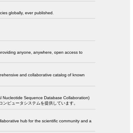
ies globally, ever published.
t providing anyone, anywhere, open access to
comprehensive and collaborative catalog of known
 Sequence Database Collaboration)
コンピュータシステムを提供しています。
laborative hub for the scientific community and a