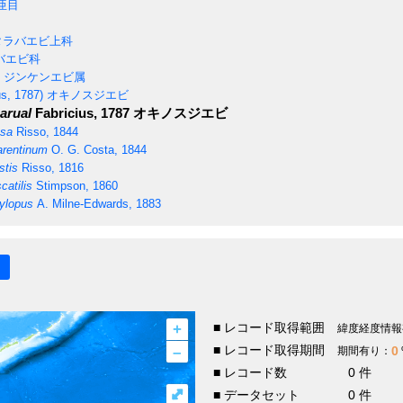
亜目
ラバエビ上科
バエビ科
ジンケンエビ属
us, 1787)
オキノスジエビ
arual
Fabricius, 1787
オキノスジエビ
osa
Risso, 1844
rentinum
O. G. Costa, 1844
stis
Risso, 1816
atilis
Stimpson, 1860
ylopus
A. Milne-Edwards, 1883
+
■ レコード取得範囲
緯度経度情報
–
■ レコード取得期間
0
期間有り：
■ レコード数
0 件
⤢
■ データセット
0 件