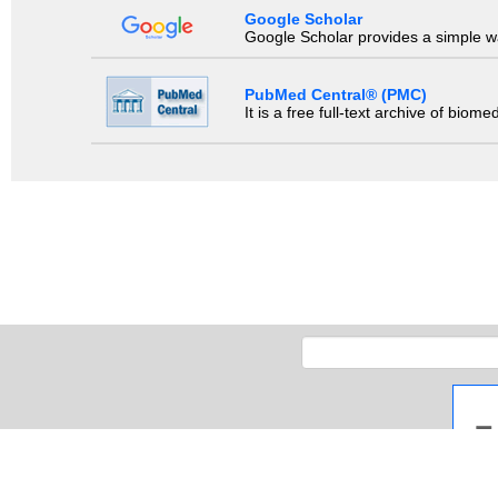
Google Scholar
Google Scholar provides a simple way
PubMed Central® (PMC)
It is a free full-text archive of biom