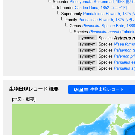
Suborder
Pleocyemata
Burkenroad, 1963
抱卵
Infraorder
Caridea
Dana, 1852
コエビ下目
Superfamily
Pandaloidea
Haworth, 1825
タ
Family
Pandalidae
Haworth, 1825
タラ
Genus
Plesionika
Spence Bate, 1888
Species
Plesionika narval
(Fabrici
Astacus n
synonym
Species
synonym
Species
Nisea form
synonym
Species
Palaemon ta
synonym
Species
Palemon pri
synonym
Species
Pandalus esc
synonym
Species
Pandalus st
生物出現レコード 概要
生物出現レコード →
[地図・概要]