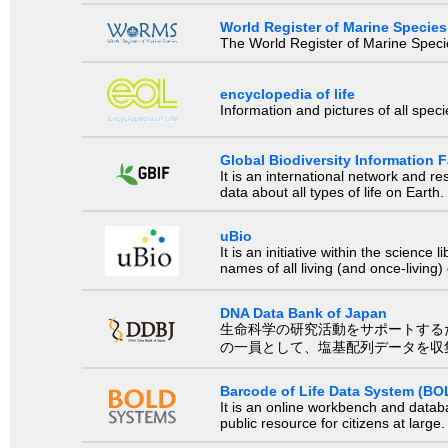
World Register of Marine Species
The World Register of Marine Species
encyclopedia of life
Information and pictures of all spec
Global Biodiversity Information Fa
It is an international network and 
data about all types of life on Earth.
uBio
It is an initiative within the scienc
names of all living (and once-living
DNA Data Bank of Japan
生命科学の研究活動をサポートするために、国際塩基
の一員として、塩基配列データを収
Barcode of Life Data System (BO
It is an online workbench and datab
public resource for citizens at large.