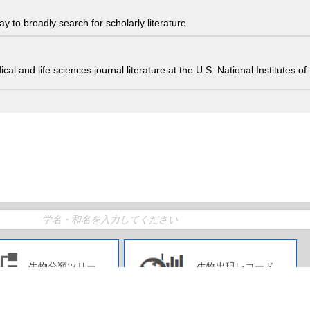
 to broadly search for scholarly literature.
edical and life sciences journal literature at the U.S. National Institutes
生物分類ツリー
生物出現レコード