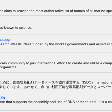
 aims to provide the most authoritative list of names of all marine spec
ies known to science.
cility
research infrastructure funded by the world’s governments and aimed a
e library community to join international efforts to create and utilize a 
) organisms.
配列データベースを協同運営する INSDC (International Nucleotide
集しています。あわせて、自由に利用可能な塩基配列データとスーパー
LD)
ase that supports the assembly and use of DNA barcode data. It is a col