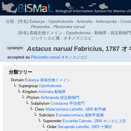
分類 :
[学名] Eukarya - Opisthokonta - Animalia - Arthropoda - Crus
Plesionika
-
Plesionika narval
[和名] 真核生物ドメイン - Opisthokonta - 動物界 - 節足
ジンケンエビ属 - オキノスジエビ
Astacus narual
Fabricius, 1787
オ
synonym
accepted as
Plesionika narval
オキノスジエビ
分類ツリー
Domain
Eukarya
真核生物ドメイン
Supergroup
Opisthokonta
Kingdom
Animalia
動物界
Phylum
Arthropoda
節足動物門
Subphylum
Crustacea
甲殻亜門
Class
Malacostraca
Latreille, 1802
軟甲綱
Subclass
Eumalacostraca
真軟甲亜綱
Superorder
Eucarida
Calman, 1904
ホンエビ上目
Order
Decapoda
Latreille, 1803
十脚目