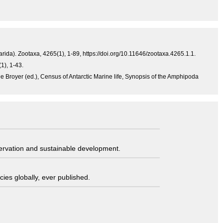
arida). Zootaxa, 4265(1), 1-89, https://doi.org/10.11646/zootaxa.4265.1.1.
1), 1-43.
e Broyer (ed.), Census of Antarctic Marine life, Synopsis of the Amphipoda
servation and sustainable development.
ies globally, ever published.