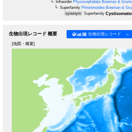
Infraorder
Physocephalata
Bowman & Gruner
Superfamily
Phronimoidea
Bowman & Grun
Cystisomato
synonym
Superfamily
生物出現レコード 概要
生物出現レコード →
[地図・概要]