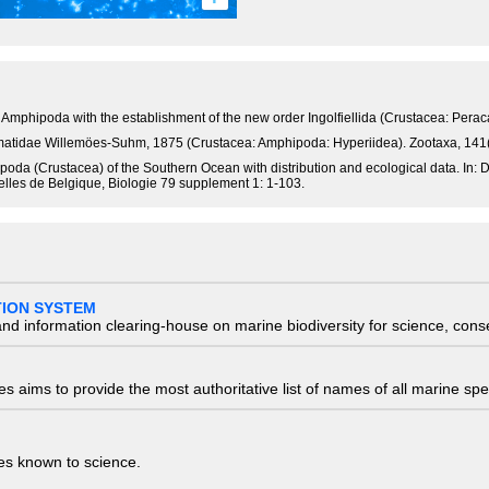
e Amphipoda with the establishment of the new order Ingolfiellida (Crustacea: Perac
somatidae Willemöes-Suhm, 1875 (Crustacea: Amphipoda: Hyperiidea). Zootaxa, 141(
oda (Crustacea) of the Southern Ocean with distribution and ecological data. In: D
relles de Belgique, Biologie 79 supplement 1: 1-103.
TION SYSTEM
nd information clearing-house on marine biodiversity for science, con
 aims to provide the most authoritative list of names of all marine spec
ies known to science.