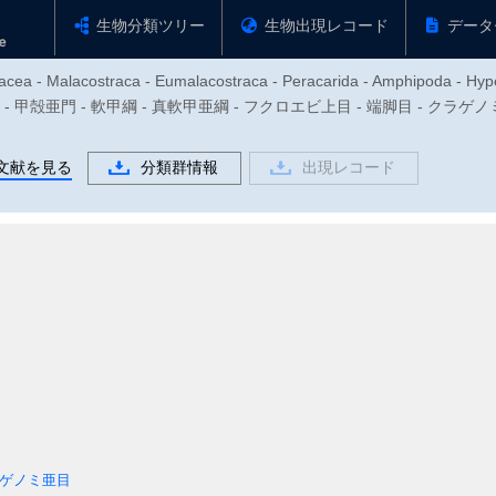
生物分類ツリー
生物出現レコード
データ
tacea - Malacostraca - Eumalacostraca - Peracarida - Amphipoda - Hyp
足動物門 - 甲殻亜門 - 軟甲綱 - 真軟甲亜綱 - フクロエビ上目 - 端脚目 - 
文献を見る
分類群情報
出現レコード
ゲノミ亜目