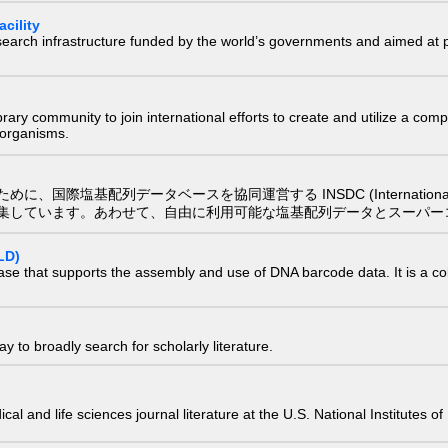
cility
research infrastructure funded by the world’s governments and aimed a
e library community to join international efforts to create and utilize a 
) organisms.
配列データベースを協同運営する INSDC (International Nucleotide
集しています。あわせて、自由に利用可能な塩基配列データとスーパー
LD)
ase that supports the assembly and use of DNA barcode data. It is a col
 to broadly search for scholarly literature.
edical and life sciences journal literature at the U.S. National Institutes