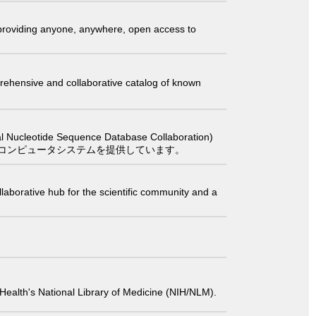
t providing anyone, anywhere, open access to
comprehensive and collaborative catalog of known
 Sequence Database Collaboration)
コンピュータシステムを提供しています。
laborative hub for the scientific community and a
 of Health's National Library of Medicine (NIH/NLM).