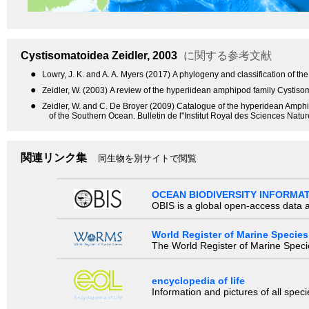
Cystisomatoidea
Zeidler, 2003
に関する参考文献
●
Lowry, J. K. and A. A. Myers (2017) A phylogeny and classification of th
●
Zeidler, W. (2003) A review of the hyperiidean amphipod family Cysti
●
Zeidler, W. and C. De Broyer (2009) Catalogue of the hyperidean Amphip
of the Southern Ocean. Bulletin de l"Institut Royal des Sciences Natu
関連リンク集
同生物を別サイトで閲覧
OCEAN BIODIVERSITY INFORMA
OBIS is a global open-access data a
World Register of Marine Species
The World Register of Marine Species
encyclopedia of life
Information and pictures of all spec