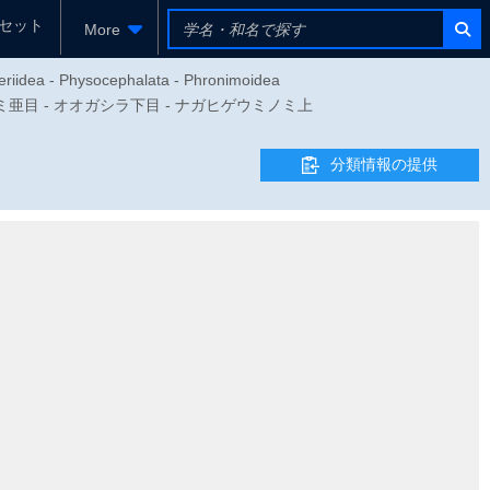
セット
More
eriidea - Physocephalata - Phronimoidea
クラゲノミ亜目 - オオガシラ下目 - ナガヒゲウミノミ上
分類情報の提供