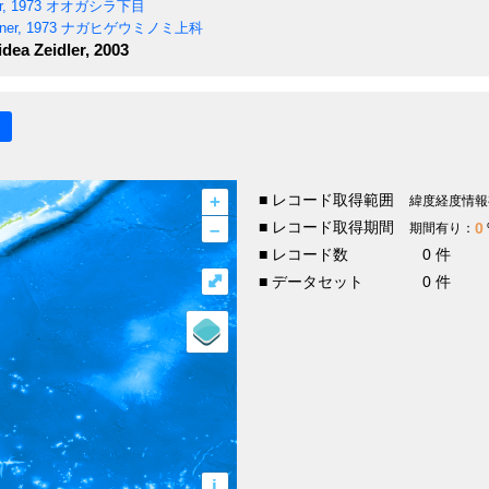
, 1973
オオガシラ下目
er, 1973
ナガヒゲウミノミ上科
idea
Zeidler, 2003
+
■ レコード取得範囲
緯度経度情報
–
■ レコード取得期間
0
期間有り：
■ レコード数
0 件
⤢
■ データセット
0 件
i