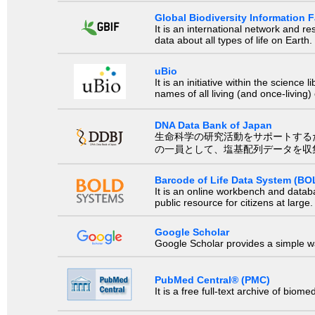
Global Biodiversity Information Fa
It is an international network and 
data about all types of life on Earth.
uBio
It is an initiative within the scienc
names of all living (and once-living
DNA Data Bank of Japan
生命科学の研究活動をサポートするために、国際塩基
の一員として、塩基配列データを収
Barcode of Life Data System (BO
It is an online workbench and datab
public resource for citizens at large.
Google Scholar
Google Scholar provides a simple way
PubMed Central® (PMC)
It is a free full-text archive of biom