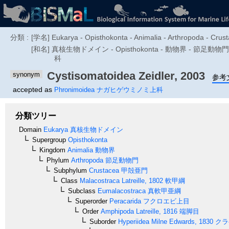
分類 :
[学名] Eukarya - Opisthokonta - Animalia - Arthropoda - Crus
[和名] 真核生物ドメイン - Opisthokonta - 動物界 - 節
科
Cystisomatoidea
Zeidler, 2003
synonym
参考
accepted as
Phronimoidea
ナガヒゲウミノミ上科
分類ツリー
Domain
Eukarya
真核生物ドメイン
Supergroup
Opisthokonta
Kingdom
Animalia
動物界
Phylum
Arthropoda
節足動物門
Subphylum
Crustacea
甲殻亜門
Class
Malacostraca
Latreille, 1802
軟甲綱
Subclass
Eumalacostraca
真軟甲亜綱
Superorder
Peracarida
フクロエビ上目
Order
Amphipoda
Latreille, 1816
端脚目
Suborder
Hyperiidea
Milne Edwards, 1830
クラ