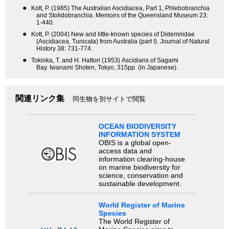
●
Kott, P. (1985) The Australian Ascidiacea, Part 1, Phlebobranchia
and Stolidobranchia. Memoirs of the Queensland Museum 23:
1-440.
●
Kott, P. (2004) New and little-known species of Didemnidae
(Ascidiacea, Tunicata) from Australia (part I). Journal of Natural
History 38: 731-774.
●
Tokioka, T. and H. Hattori (1953) Ascidians of Sagami
Bay. Iwanami Shoten, Tokyo, 315pp. (in Japanese).
関連リンク集
同生物を別サイトで閲覧
OCEAN BIODIVERSITY
INFORMATION SYSTEM
OBIS is a global open-
access data and
information clearing-house
on marine biodiversity for
science, conservation and
sustainable development.
World Register of Marine
Species
The World Register of