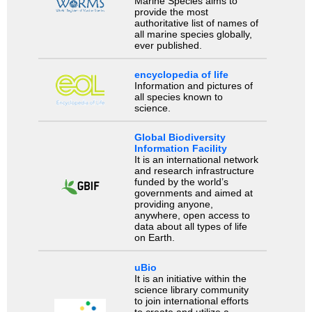
Marine Species aims to
provide the most
authoritative list of names of
all marine species globally,
ever published.
encyclopedia of life
Information and pictures of
all species known to
science.
Global Biodiversity
Information Facility
It is an international network
and research infrastructure
funded by the world’s
governments and aimed at
providing anyone,
anywhere, open access to
data about all types of life
on Earth.
uBio
It is an initiative within the
science library community
to join international efforts
to create and utilize a