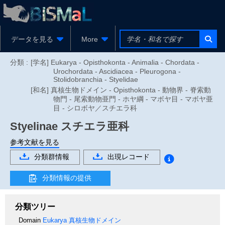
データを見る
More
分類 :
[学名] Eukarya - Opisthokonta - Animalia - Chordata -
Urochordata - Ascidiacea - Pleurogona -
Stolidobranchia - Styelidae
[和名] 真核生物ドメイン - Opisthokonta - 動物界 - 脊索動
物門 - 尾索動物亜門 - ホヤ綱 - マボヤ目 - マボヤ亜
目 - シロボヤ／スチエラ科
Styelinae
スチエラ亜科
参考文献を見る
分類群情報
出現レコード
分類情報の提供
分類ツリー
Domain
Eukarya
真核生物ドメイン