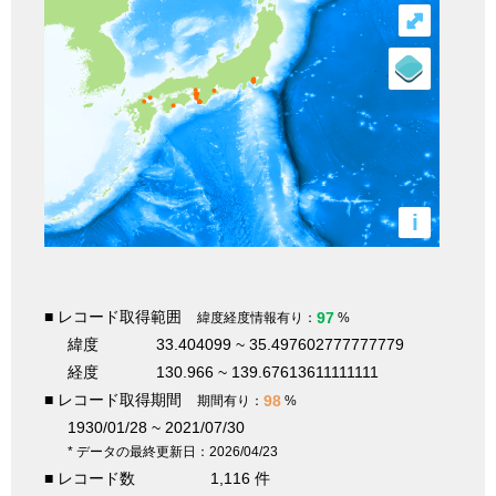
⤢
i
■ レコード取得範囲
97
緯度経度情報有り：
%
緯度
33.404099 ~ 35.497602777777779
経度
130.966 ~ 139.67613611111111
■ レコード取得期間
98
期間有り：
%
1930/01/28 ~ 2021/07/30
* データの最終更新日：2026/04/23
■ レコード数
1,116 件