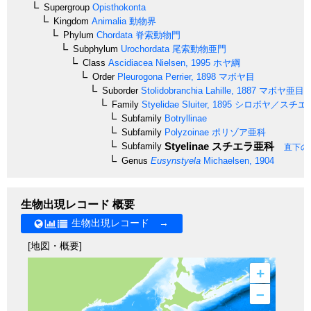
Supergroup
Opisthokonta
Kingdom
Animalia
動物界
Phylum
Chordata
脊索動物門
Subphylum
Urochordata
尾索動物亜門
Class
Ascidiacea
Nielsen, 1995
ホヤ綱
Order
Pleurogona
Perrier, 1898
マボヤ目
Suborder
Stolidobranchia
Lahille, 1887
マボヤ亜目
Family
Styelidae
Sluiter, 1895
シロボヤ／スチエ
Subfamily
Botryllinae
Subfamily
Polyzoinae
ポリゾア亜科
Styelinae
スチエラ亜科
Subfamily
直下の
Genus
Eusynstyela
Michaelsen, 1904
生物出現レコード 概要
生物出現レコード →
[地図・概要]
+
–