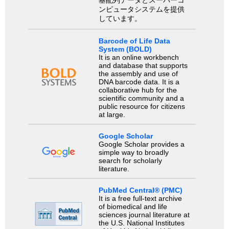
ンピュータシステムを提供
しています。
Barcode of Life Data
System (BOLD)
It is an online workbench
and database that supports
the assembly and use of
DNA barcode data. It is a
collaborative hub for the
scientific community and a
public resource for citizens
at large.
Google Scholar
Google Scholar provides a
simple way to broadly
search for scholarly
literature.
PubMed Central® (PMC)
It is a free full-text archive
of biomedical and life
sciences journal literature at
the U.S. National Institutes