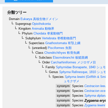
分類ツリー
Domain
Eukarya
真核生物ドメイン
Supergroup
Opisthokonta
Kingdom
Animalia
動物界
Phylum
Chordata
脊索動物門
Subphylum
Vertebrata
脊椎動物亜門
Superclass
Gnathostomata
有顎上綱
(unranked)
Pisciformes
魚類
Class
Chondrichthyes
軟骨魚綱
Subclass
Elasmobranchii
板鰓亜綱
Order
Carcharhiniformes
メジロザメ目
Family
Sphyrnidae
Bonaparte, 1840
シュモ
Genus
Sphyrna
Rafinesque, 1810
シュモ
Species
Sphyrna lewini
(Griffith & Smit
ュモクザメ
synonym
Species
Cestracion leeuw
synonym
Species
Cestracion ocea
synonym
Species
Sphyrna diplana
Zygaena eryth
synonym
Species
synonym
Species
Zygaena lewini
Gr