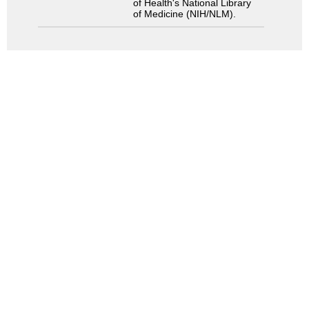
of Health's National Library
of Medicine (NIH/NLM).