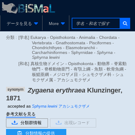
データを見る
More
分類 :
[学名] Eukarya - Opisthokonta - Animalia - Chordata -
Vertebrata - Gnathostomata - Pisciformes -
Chondrichthyes - Elasmobranchii -
Carcharhiniformes - Sphyrnidae -
Sphyrna
-
Sphyrna lewini
[和名] 真核生物ドメイン - Opisthokonta - 動物界 - 脊索動
物門 - 脊椎動物亜門 - 有顎上綱 - 魚類 - 軟骨魚綱 -
板鰓亜綱 - メジロザメ目 - シュモクザメ科 - シュ
モクザメ属 - アカシュモクザメ
Zygaena erythraea
Klunzinger,
synonym
1871
accepted as
Sphyrna lewini
アカシュモクザメ
参考文献を見る
分類群情報
出現レコード
分類情報の提供