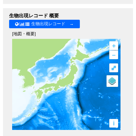
生物出現レコード 概要
生物出現レコード →
[地図・概要]
+
–
⤢
i