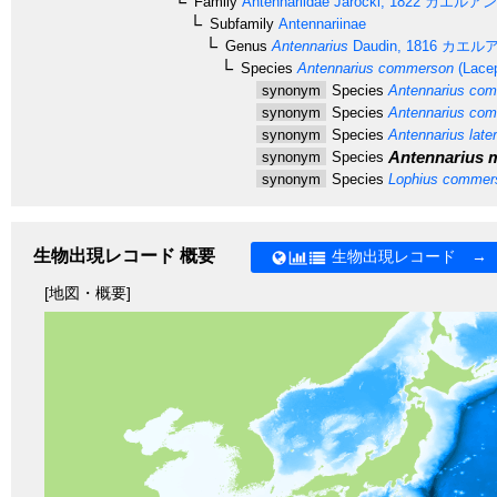
Family
Antennariidae
Jarocki, 1822
カエルアン
Subfamily
Antennariinae
Genus
Antennarius
Daudin, 1816
カエルア
Species
Antennarius commerson
(Lacep
synonym
Species
Antennarius com
synonym
Species
Antennarius com
synonym
Species
Antennarius later
Antennarius 
synonym
Species
synonym
Species
Lophius commer
生物出現レコード 概要
生物出現レコード →
[地図・概要]