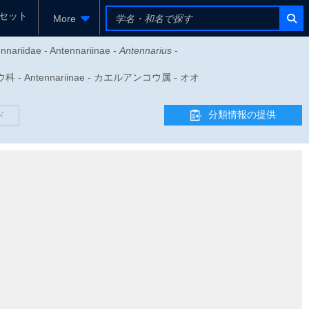
セット
More
ennariidae - Antennariinae -
Antennarius
-
- Antennariinae - カエルアンコウ属 - オオ
分類情報の提供
ド