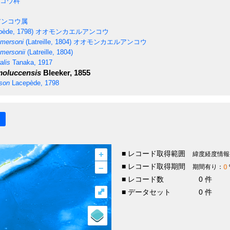
コウ科
ンコウ属
ède, 1798)
オオモンカエルアンコウ
mersoni
(Latreille, 1804)
オオモンカエルアンコウ
mersonii
(Latreille, 1804)
alis
Tanaka, 1917
moluccensis
Bleeker, 1855
son
Lacepède, 1798
+
■ レコード取得範囲
緯度経度情報
–
■ レコード取得期間
0
期間有り：
■ レコード数
0 件
⤢
■ データセット
0 件