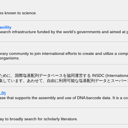
ies known to science.
cility
research infrastructure funded by the world’s governments and aimed a
e library community to join international efforts to create and utilize a 
) organisms.
配列データベースを協同運営する INSDC (International Nucleotide
集しています。あわせて、自由に利用可能な塩基配列データとスーパー
LD)
ase that supports the assembly and use of DNA barcode data. It is a col
 to broadly search for scholarly literature.