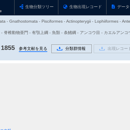
生物分類ツリー
生物出現レコード
データ
ta - Gnathostomata - Pisciformes - Actinopterygii - Lophiiformes - Ant
門 - 脊椎動物亜門 - 有顎上綱 - 魚類 - 条鰭綱 - アンコウ目 - カエルアンコウ科 
 1855
参考文献を見る
分類群情報
出現レコー