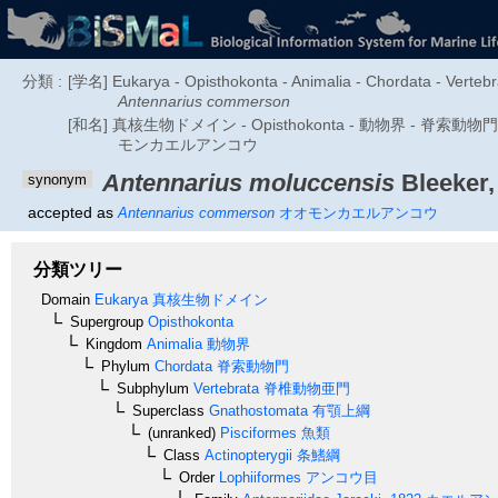
分類 :
[学名] Eukarya - Opisthokonta - Animalia - Chordata - Vertebra
Antennarius commerson
[和名] 真核生物ドメイン - Opisthokonta - 動物界 - 脊索動物
モンカエルアンコウ
Antennarius moluccensis
Bleeker,
synonym
accepted as
Antennarius commerson
オオモンカエルアンコウ
分類ツリー
Domain
Eukarya
真核生物ドメイン
Supergroup
Opisthokonta
Kingdom
Animalia
動物界
Phylum
Chordata
脊索動物門
Subphylum
Vertebrata
脊椎動物亜門
Superclass
Gnathostomata
有顎上綱
(unranked)
Pisciformes
魚類
Class
Actinopterygii
条鰭綱
Order
Lophiiformes
アンコウ目