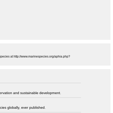
 Species at http://www.marinespecies.org/aphia.php?
servation and sustainable development.
ies globally, ever published.