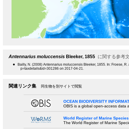
Antennarius moluccensis
Bleeker, 1855
に関する参考
●
Bailly, N. (2008) Antennarius moluccensis Bleeker, 1855. In: Froese, R
p=taxdetails&id=301286 on 2017-04-21.
関連リンク集
同生物を別サイトで閲覧
OCEAN BIODIVERSITY INFORMA
OBIS is a global open-access data a
World Register of Marine Species
The World Register of Marine Species