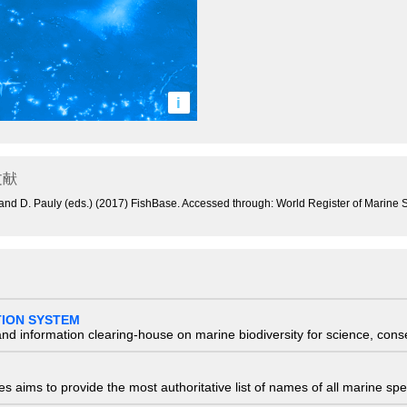
i
文献
. and D. Pauly (eds.) (2017) FishBase. Accessed through: World Register of Marine
TION SYSTEM
nd information clearing-house on marine biodiversity for science, con
 aims to provide the most authoritative list of names of all marine spec