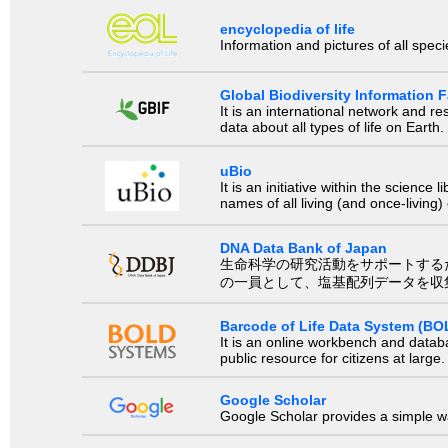
encyclopedia of life
Information and pictures of all spec
Global Biodiversity Information Fa
It is an international network and 
data about all types of life on Earth.
uBio
It is an initiative within the scienc
names of all living (and once-living
DNA Data Bank of Japan
生命科学の研究活動をサポートするために、国際塩基
の一員として、塩基配列データを収
Barcode of Life Data System (BO
It is an online workbench and datab
public resource for citizens at large.
Google Scholar
Google Scholar provides a simple way