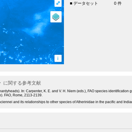
⤢
■ データセット
0 件
i
シ
に関する参考文献
 hardyheads). In: Carpenter, K. E. and V. H. Niem (eds.), FAO species identification
ae). FAO, Rome, 2113-2139.
ciennei and its relationships to other species of Atherinidae in the pacific and Ind