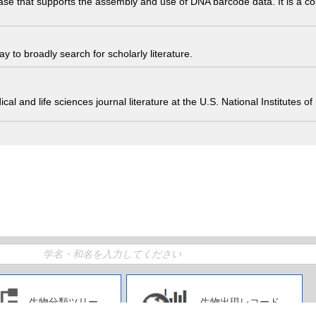
ase that supports the assembly and use of DNA barcode data. It is a col
 to broadly search for scholarly literature.
edical and life sciences journal literature at the U.S. National Institutes
生物分類ツリー
生物出現レコード