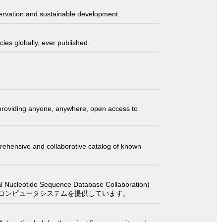
servation and sustainable development.
ies globally, ever published.
t providing anyone, anywhere, open access to
comprehensive and collaborative catalog of known
 Sequence Database Collaboration)
コンピュータシステムを提供しています。