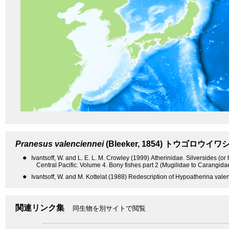
Pranesus valenciennei
(Bleeker, 1854)
トウゴロウイワ
●
Ivantsoff, W. and L. E. L. M. Crowley (1999) Atherinidae. Silversides (or
Central Pacific. Volume 4. Bony fishes part 2 (Mugilidae to Carangid
●
Ivantsoff, W. and M. Kottelat (1988) Redescription of Hypoatherina valen
関連リンク集
同生物を別サイトで閲覧