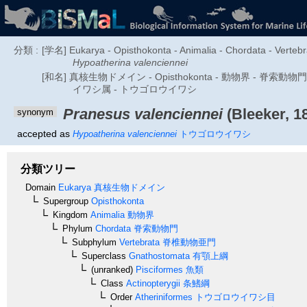
分類 :
[学名] Eukarya - Opisthokonta - Animalia - Chordata - Vertebra
Hypoatherina valenciennei
[和名] 真核生物ドメイン - Opisthokonta - 動物界 - 脊索動
イワシ属 - トウゴロウイワシ
Pranesus valenciennei
(Bleeker, 1
synonym
accepted as
Hypoatherina valenciennei
トウゴロウイワシ
分類ツリー
Domain
Eukarya
真核生物ドメイン
Supergroup
Opisthokonta
Kingdom
Animalia
動物界
Phylum
Chordata
脊索動物門
Subphylum
Vertebrata
脊椎動物亜門
Superclass
Gnathostomata
有顎上綱
(unranked)
Pisciformes
魚類
Class
Actinopterygii
条鰭綱
Order
Atheriniformes
トウゴロウイワシ目