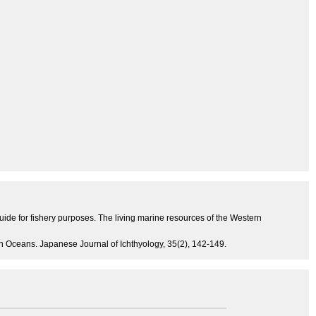
 guide for fishery purposes. The living marine resources of the Western
ian Oceans. Japanese Journal of Ichthyology, 35(2), 142-149.