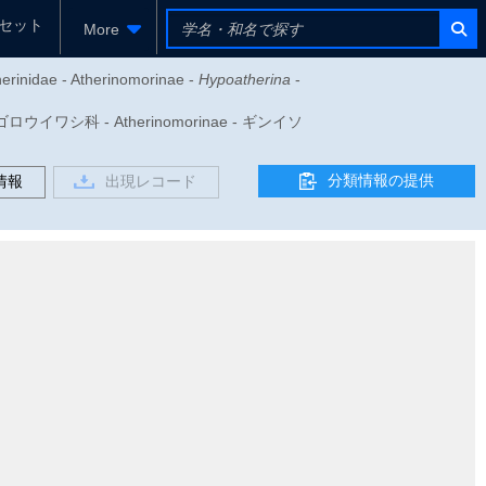
セット
More
herinidae - Atherinomorinae -
Hypoatherina
-
ウイワシ科 - Atherinomorinae - ギンイソ
分類情報の提供
情報
出現レコード