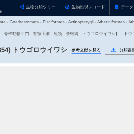
生物分類ツリー
生物出現レコード
データ
ta - Gnathostomata - Pisciformes - Actinopterygii - Atheriniformes - At
物門 - 脊椎動物亜門 - 有顎上綱 - 魚類 - 条鰭綱 - トウゴロウイワシ目 - トウゴロ
854)
トウゴロウイワシ
参考文献を見る
分類群