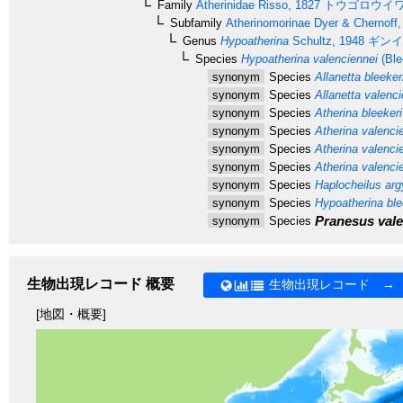
Family
Atherinidae
Risso, 1827
トウゴロウイ
Subfamily
Atherinomorinae
Dyer & Chernoff,
Genus
Hypoatherina
Schultz, 1948
ギンイ
Species
Hypoatherina valenciennei
(Ble
synonym
Species
Allanetta bleeker
synonym
Species
Allanetta valenci
synonym
Species
Atherina bleekeri
synonym
Species
Atherina valenci
synonym
Species
Atherina valenci
synonym
Species
Atherina valencie
synonym
Species
Haplocheilus arg
synonym
Species
Hypoatherina ble
Pranesus vale
synonym
Species
生物出現レコード 概要
生物出現レコード →
[地図・概要]