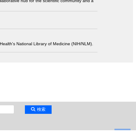
laborative hub for the scientific community and a
 of Health's National Library of Medicine (NIH/NLM).
検索