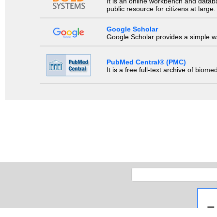
It is an online workbench and datab
public resource for citizens at large.
Google Scholar
Google Scholar provides a simple way
PubMed Central® (PMC)
It is a free full-text archive of biom