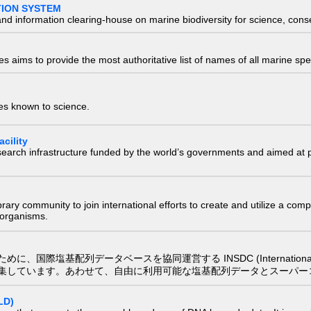
TION SYSTEM
nd information clearing-house on marine biodiversity for science, con
 aims to provide the most authoritative list of names of all marine spec
ies known to science.
cility
research infrastructure funded by the world’s governments and aimed a
e library community to join international efforts to create and utilize a 
) organisms.
配列データベースを協同運営する INSDC (International Nucleotide
集しています。あわせて、自由に利用可能な塩基配列データとスーパー
LD)