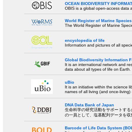
OCEAN BIODIVERSITY INFORMA
OBIS is a global open-access data a
World Register of Marine Species
The World Register of Marine Species
encyclopedia of life
Information and pictures of all spec
Global Biodiversity Information Fa
It is an international network and 
data about all types of life on Earth.
uBio
It is an initiative within the scienc
names of all living (and once-living
DNA Data Bank of Japan
生命科学の研究活動をサポートするために、国際塩基
の一員として、塩基配列データを収
Barcode of Life Data System (BO