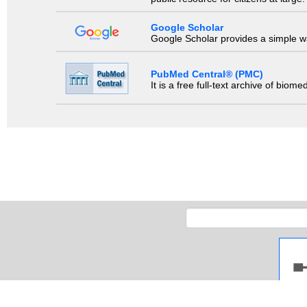
Google Scholar
Google Scholar provides a simple way
PubMed Central® (PMC)
It is a free full-text archive of biom