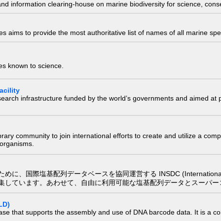
nd information clearing-house on marine biodiversity for science, con
 aims to provide the most authoritative list of names of all marine spec
ies known to science.
cility
research infrastructure funded by the world’s governments and aimed a
e library community to join international efforts to create and utilize a 
) organisms.
配列データベースを協同運営する INSDC (International Nucleotide
集しています。あわせて、自由に利用可能な塩基配列データとスーパー
LD)
ase that supports the assembly and use of DNA barcode data. It is a col