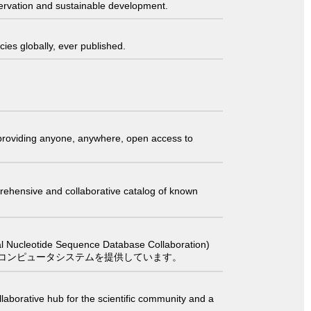
servation and sustainable development.
ies globally, ever published.
t providing anyone, anywhere, open access to
comprehensive and collaborative catalog of known
 Sequence Database Collaboration)
コンピュータシステムを提供しています。
laborative hub for the scientific community and a