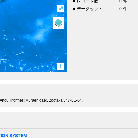
■ レコード数
0 件
⤢
■ データセット
0 件
i
i: Anguilliformes: Muraenidae). Zootaxa 3474, 1-64.
TION SYSTEM