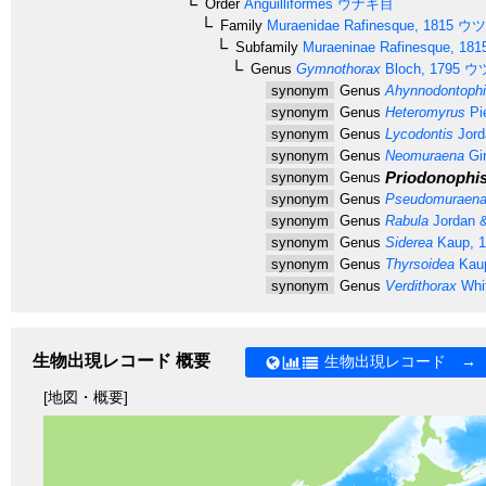
Order
Anguilliformes
ウナギ目
Family
Muraenidae
Rafinesque, 1815
ウツ
Subfamily
Muraeninae
Rafinesque, 181
Genus
Gymnothorax
Bloch, 1795
ウ
synonym
Genus
Ahynnodontoph
synonym
Genus
Heteromyrus
Pi
synonym
Genus
Lycodontis
Jord
synonym
Genus
Neomuraena
Gir
Priodonophi
synonym
Genus
synonym
Genus
Pseudomuraen
synonym
Genus
Rabula
Jordan &
synonym
Genus
Siderea
Kaup, 1
synonym
Genus
Thyrsoidea
Kaup
synonym
Genus
Verdithorax
Whit
生物出現レコード 概要
生物出現レコード →
[地図・概要]