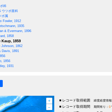
ボ科
5
ウツボ亜科
ツボ属
is
Fowler, 1912
etschmann, 1935
an & Evermann, 1896
ard, 1858
s
Kaup, 1859
a
Johnson, 1862
 Davis, 1891
856
, 1856
ley, 1931
+
■ レコード取得範囲
緯度経度情報
–
■ レコード取得期間
0
期間有り：