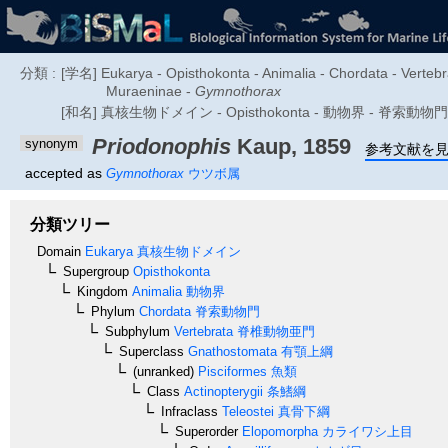
分類 :
[学名] Eukarya - Opisthokonta - Animalia - Chordata - Vertebra
Muraeninae -
Gymnothorax
[和名] 真核生物ドメイン - Opisthokonta - 動物界 - 脊索
Priodonophis
Kaup, 1859
synonym
参考文献を
accepted as
Gymnothorax
ウツボ属
分類ツリー
Domain
Eukarya
真核生物ドメイン
Supergroup
Opisthokonta
Kingdom
Animalia
動物界
Phylum
Chordata
脊索動物門
Subphylum
Vertebrata
脊椎動物亜門
Superclass
Gnathostomata
有顎上綱
(unranked)
Pisciformes
魚類
Class
Actinopterygii
条鰭綱
Infraclass
Teleostei
真骨下綱
Superorder
Elopomorpha
カライワシ上目