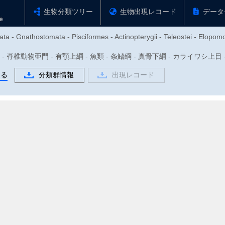
生物分類ツリー
生物出現レコード
データ
ta - Gnathostomata - Pisciformes - Actinopterygii - Teleostei - Elopom
動物門 - 脊椎動物亜門 - 有顎上綱 - 魚類 - 条鰭綱 - 真骨下綱 - カライワシ上
見る
分類群情報
出現レコード