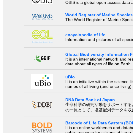
OBIS is a global open-access data a
World Register of Marine Species
The World Register of Marine Species
encyclopedia of life
Information and pictures of all spec
Global Biodiversity Information Fa
It is an international network and 
data about all types of life on Earth.
uBio
It is an initiative within the scienc
names of all living (and once-living
DNA Data Bank of Japan
生命科学の研究活動をサポートするために、国際塩基
の一員として、塩基配列データを収
Barcode of Life Data System (BO
It is an online workbench and datab
public resource for citizens at large.