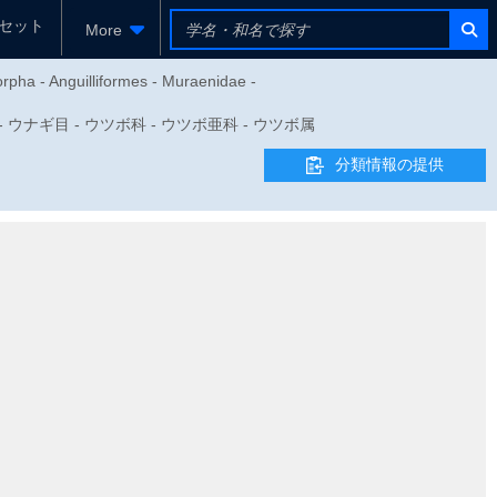
セット
More
orpha - Anguilliformes - Muraenidae -
目 - ウナギ目 - ウツボ科 - ウツボ亜科 - ウツボ属
分類情報の提供