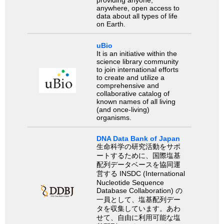
providing anyone,
anywhere, open access to
data about all types of life
on Earth.
uBio
It is an initiative within the
science library community
to join international efforts
to create and utilize a
comprehensive and
collaborative catalog of
known names of all living
(and once-living)
organisms.
DNA Data Bank of Japan
生命科学の研究活動をサポ
ートするために、国際塩基
配列データベースを協同運
営する INSDC (International
Nucleotide Sequence
Database Collaboration) の
一員として、塩基配列デー
タを収集しています。あわ
せて、自由に利用可能な塩