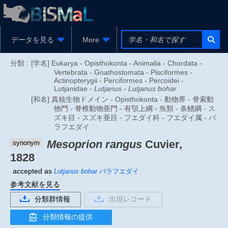
データを見る
More
分類 :
[学名] Eukarya - Opisthokonta - Animalia - Chordata -
Vertebrata - Gnathostomata - Pisciformes -
Actinopterygii - Perciformes - Percoidei -
Lutjanidae -
Lutjanus
-
Lutjanus bohar
[和名] 真核生物ドメイン - Opisthokonta - 動物界 - 脊索動
物門 - 脊椎動物亜門 - 有顎上綱 - 魚類 - 条鰭綱 - ス
ズキ目 - スズキ亜目 - フエダイ科 - フエダイ属 - バ
ラフエダイ
Mesoprion rangus
Cuvier,
synonym
1828
accepted as
Lutjanus bohar
バラフエダイ
参考文献を見る
分類群情報
出現レコード
分類情報の提供