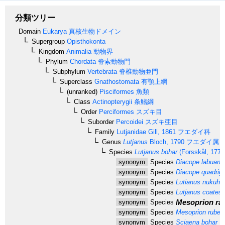
分類ツリー
Domain
Eukarya
真核生物ドメイン
Supergroup
Opisthokonta
Kingdom
Animalia
動物界
Phylum
Chordata
脊索動物門
Subphylum
Vertebrata
脊椎動物亜門
Superclass
Gnathostomata
有顎上綱
(unranked)
Pisciformes
魚類
Class
Actinopterygii
条鰭綱
Order
Perciformes
スズキ目
Suborder
Percoidei
スズキ亜目
Family
Lutjanidae
Gill, 1861
フエダイ科
Genus
Lutjanus
Bloch, 1790
フエダイ属
Species
Lutjanus bohar
(Forsskål, 1775
synonym
Species
Diacope labuan
M
synonym
Species
Diacope quadrigu
synonym
Species
Lutianus nukuhi
synonym
Species
Lutjanus coatesi
Mesoprion ra
synonym
Species
synonym
Species
Mesoprion ruben
synonym
Species
Sciaena bohar
Fo