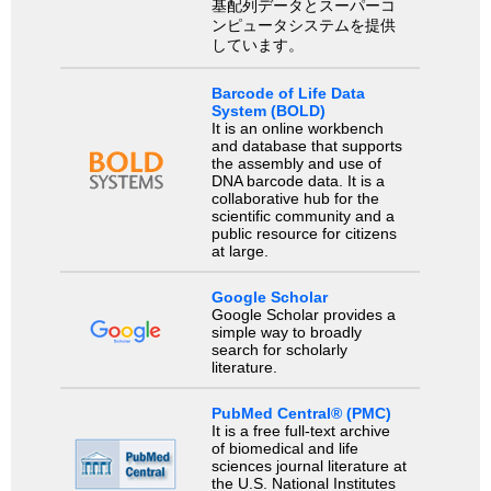
基配列データとスーパーコ
ンピュータシステムを提供
しています。
Barcode of Life Data
System (BOLD)
It is an online workbench
and database that supports
the assembly and use of
DNA barcode data. It is a
collaborative hub for the
scientific community and a
public resource for citizens
at large.
Google Scholar
Google Scholar provides a
simple way to broadly
search for scholarly
literature.
PubMed Central® (PMC)
It is a free full-text archive
of biomedical and life
sciences journal literature at
the U.S. National Institutes