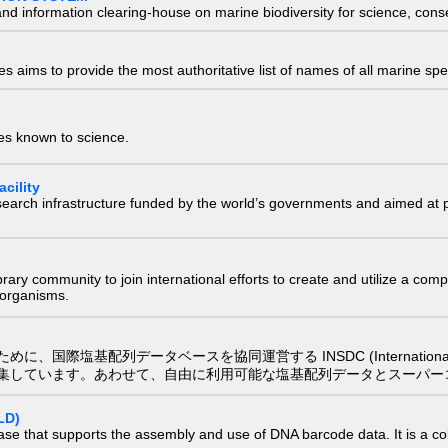
nd information clearing-house on marine biodiversity for science, con
 aims to provide the most authoritative list of names of all marine spec
ies known to science.
cility
research infrastructure funded by the world’s governments and aimed a
e library community to join international efforts to create and utilize a 
) organisms.
配列データベースを協同運営する INSDC (International Nucleotide
集しています。あわせて、自由に利用可能な塩基配列データとスーパー
LD)
ase that supports the assembly and use of DNA barcode data. It is a col