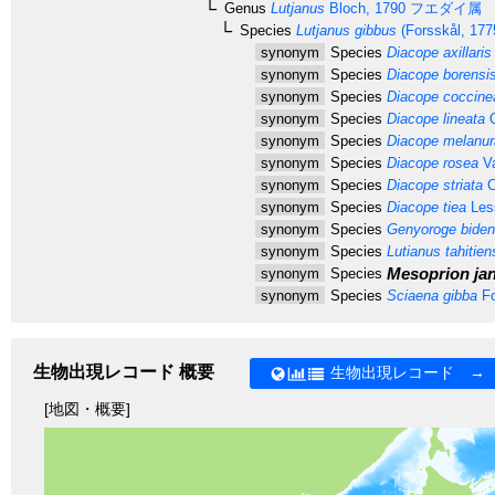
Genus
Lutjanus
Bloch, 1790
フエダイ属
Species
Lutjanus gibbus
(Forsskål, 177
synonym
Species
Diacope axillaris
synonym
Species
Diacope borensi
synonym
Species
Diacope coccine
synonym
Species
Diacope lineata
Q
synonym
Species
Diacope melanur
synonym
Species
Diacope rosea
Va
synonym
Species
Diacope striata
C
synonym
Species
Diacope tiea
Les
synonym
Species
Genyoroge bide
synonym
Species
Lutianus tahitien
Mesoprion jan
synonym
Species
synonym
Species
Sciaena gibba
Fo
生物出現レコード 概要
生物出現レコード →
[地図・概要]