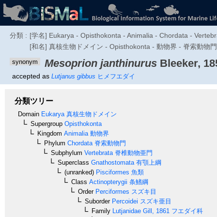
分類 :
[学名] Eukarya - Opisthokonta - Animalia - Chordata - Vertebra
[和名] 真核生物ドメイン - Opisthokonta - 動物界 - 脊索
Mesoprion janthinurus
Bleeker, 18
synonym
accepted as
Lutjanus gibbus
ヒメフエダイ
分類ツリー
Domain
Eukarya
真核生物ドメイン
Supergroup
Opisthokonta
Kingdom
Animalia
動物界
Phylum
Chordata
脊索動物門
Subphylum
Vertebrata
脊椎動物亜門
Superclass
Gnathostomata
有顎上綱
(unranked)
Pisciformes
魚類
Class
Actinopterygii
条鰭綱
Order
Perciformes
スズキ目
Suborder
Percoidei
スズキ亜目
Family
Lutjanidae
Gill, 1861
フエダイ科