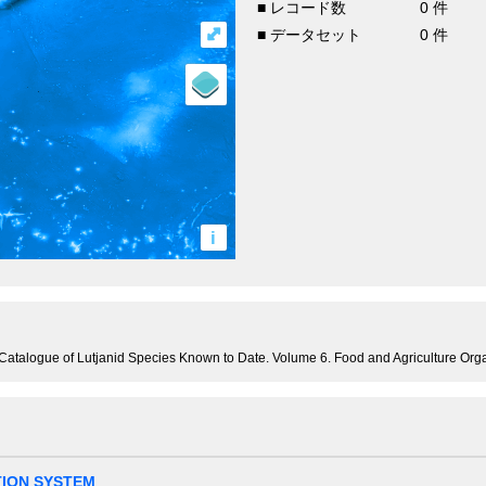
■ レコード数
0 件
⤢
■ データセット
0 件
i
d Catalogue of Lutjanid Species Known to Date. Volume 6. Food and Agriculture Org
TION SYSTEM