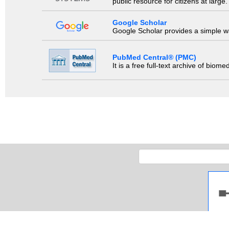
public resource for citizens at large.
Google Scholar
Google Scholar provides a simple way
PubMed Central® (PMC)
It is a free full-text archive of biom