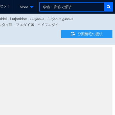
セット
More
idei - Lutjanidae -
Lutjanus
-
Lutjanus gibbus
- フエダイ科 - フエダイ属 - ヒメフエダイ
分類情報の提供