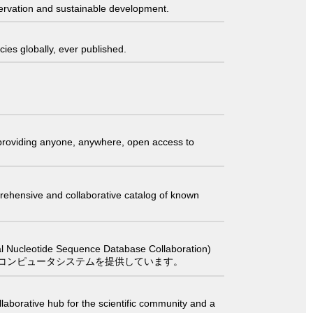
servation and sustainable development.
ies globally, ever published.
t providing anyone, anywhere, open access to
comprehensive and collaborative catalog of known
 Sequence Database Collaboration)
コンピュータシステムを提供しています。
laborative hub for the scientific community and a