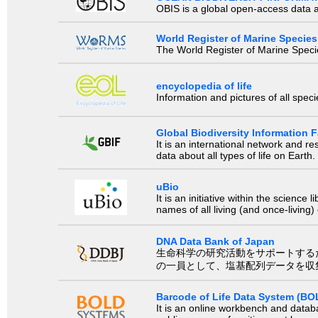
OBIS is a global open-access data a
World Register of Marine Species
The World Register of Marine Species
encyclopedia of life
Information and pictures of all spec
Global Biodiversity Information Fa
It is an international network and 
data about all types of life on Earth.
uBio
It is an initiative within the scienc
names of all living (and once-living
DNA Data Bank of Japan
生命科学の研究活動をサポートするために、国際塩基
の一員として、塩基配列データを収
Barcode of Life Data System (BO
It is an online workbench and datab