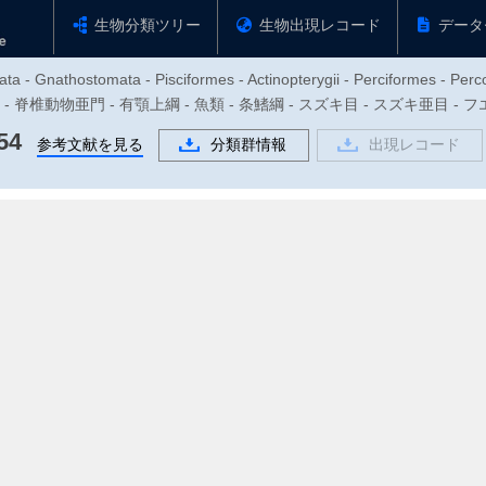
生物分類ツリー
生物出現レコード
データ
ta - Gnathostomata - Pisciformes - Actinopterygii - Perciformes - Perco
動物門 - 脊椎動物亜門 - 有顎上綱 - 魚類 - 条鰭綱 - スズキ目 - スズキ亜目 
54
参考文献を見る
分類群情報
出現レコード