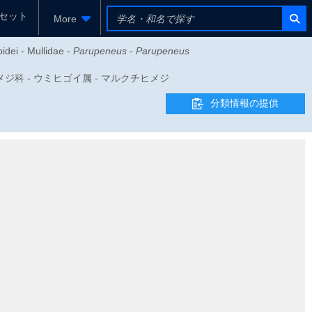
セット
More
idei - Mullidae -
Parupeneus
-
Parupeneus
- ヒメジ科 - ウミヒゴイ属 - マルクチヒメジ
分類情報の提供