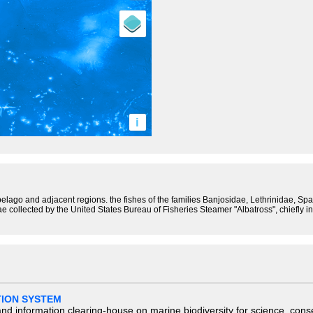
i
ipelago and adjacent regions. the fishes of the families Banjosidae, Lethrinidae, S
e collected by the United States Bureau of Fisheries Steamer "Albatross", chiefly 
TION SYSTEM
nd information clearing-house on marine biodiversity for science, con