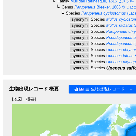
Family
Mullidae
Rafinesque, 1815
ヒメジ科
Genus
Parupeneus
Bleeker, 1863
ウミヒ
Species
Parupeneus cyclostomus
(Lace
synonym
Species
Mullus cyclosto
synonym
Species
Mullus radiatus
S
synonym
Species
Parupeneus chry
synonym
Species
Pseudupeneus au
synonym
Species
Pseudupeneus c
synonym
Species
Upeneus chryser
synonym
Species
Upeneus luteus
V
synonym
Species
Upeneus oxycep
Upeneus saffo
synonym
Species
生物出現レコード 概要
生物出現レコード →
[地図・概要]