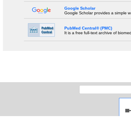
Google Scholar
Google Scholar provides a simple way
PubMed Central® (PMC)
It is a free full-text archive of biom