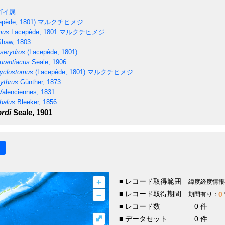
ゴイ属
pède, 1801)
マルクチヒメジ
mus
Lacepède, 1801
マルクチヒメジ
haw, 1803
serydros
(Lacepède, 1801)
rantiacus
Seale, 1906
yclostomus
(Lacepède, 1801)
マルクチヒメジ
ythrus
Günther, 1873
alenciennes, 1831
halus
Bleeker, 1856
rdi
Seale, 1901
+
■ レコード取得範囲
緯度経度情報
–
■ レコード取得期間
0
期間有り：
■ レコード数
0 件
⤢
■ データセット
0 件