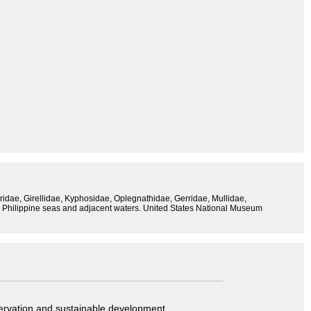
paridae, Girellidae, Kyphosidae, Oplegnathidae, Gerridae, Mullidae,
in Philippine seas and adjacent waters. United States National Museum
servation and sustainable development.