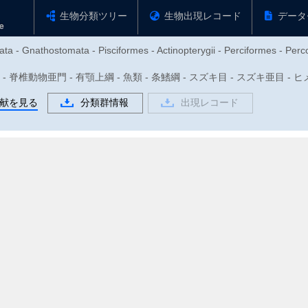
生物分類ツリー
生物出現レコード
データ
ta - Gnathostomata - Pisciformes - Actinopterygii - Perciformes - Perco
動物門 - 脊椎動物亜門 - 有顎上綱 - 魚類 - 条鰭綱 - スズキ目 - スズキ亜目 
献を見る
分類群情報
出現レコード