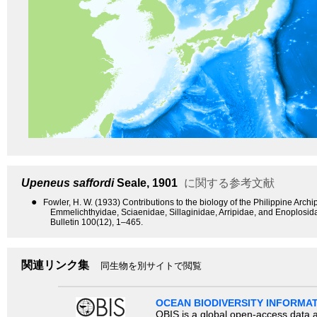
Upeneus saffordi
Seale, 1901
に関する参考文献
●
Fowler, H. W. (1933) Contributions to the biology of the Philippine Arch
Emmelichthyidae, Sciaenidae, Sillaginidae, Arripidae, and Enoplosida
Bulletin 100(12), 1–465.
関連リンク集
同生物を別サイトで閲覧
OCEAN BIODIVERSITY INFORMA
OBIS is a global open-access data a