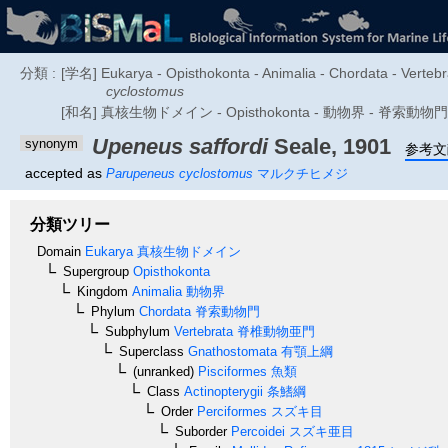
分類 :
[学名] Eukarya - Opisthokonta - Animalia - Chordata - Vertebra
cyclostomus
[和名] 真核生物ドメイン - Opisthokonta - 動物界 - 脊索
Upeneus saffordi
Seale, 1901
synonym
参考文
accepted as
Parupeneus cyclostomus
マルクチヒメジ
分類ツリー
Domain
Eukarya
真核生物ドメイン
Supergroup
Opisthokonta
Kingdom
Animalia
動物界
Phylum
Chordata
脊索動物門
Subphylum
Vertebrata
脊椎動物亜門
Superclass
Gnathostomata
有顎上綱
(unranked)
Pisciformes
魚類
Class
Actinopterygii
条鰭綱
Order
Perciformes
スズキ目
Suborder
Percoidei
スズキ亜目