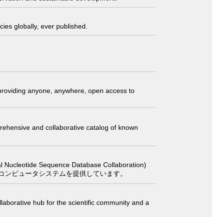
ies globally, ever published.
t providing anyone, anywhere, open access to
comprehensive and collaborative catalog of known
 Sequence Database Collaboration)
コンピュータシステムを提供しています。
laborative hub for the scientific community and a