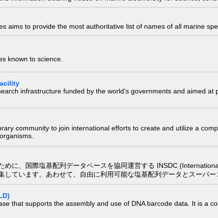
 aims to provide the most authoritative list of names of all marine spec
ies known to science.
cility
research infrastructure funded by the world’s governments and aimed a
e library community to join international efforts to create and utilize a 
) organisms.
配列データベースを協同運営する INSDC (International Nucleotide
集しています。あわせて、自由に利用可能な塩基配列データとスーパー
LD)
ase that supports the assembly and use of DNA barcode data. It is a col