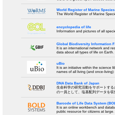
World Register of Marine Species
The World Register of Marine Species
encyclopedia of life
Information and pictures of all spec
Global Biodiversity Information Fa
It is an international network and 
data about all types of life on Earth.
uBio
It is an initiative within the scienc
names of all living (and once-living
DNA Data Bank of Japan
生命科学の研究活動をサポートするために、国際塩基
の一員として、塩基配列データを収
Barcode of Life Data System (BO
It is an online workbench and datab
public resource for citizens at large.