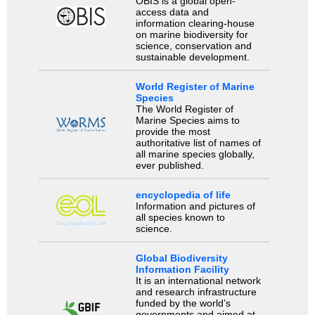
OBIS is a global open-
access data and
information clearing-house
on marine biodiversity for
science, conservation and
sustainable development.
World Register of Marine
Species
The World Register of
Marine Species aims to
provide the most
authoritative list of names of
all marine species globally,
ever published.
encyclopedia of life
Information and pictures of
all species known to
science.
Global Biodiversity
Information Facility
It is an international network
and research infrastructure
funded by the world’s
governments and aimed at