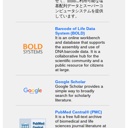
せて、自由に利用可能な塩
基配列データとスーパーコ
ンピュータシステムを提供
しています。
Barcode of Life Data
System (BOLD)
It is an online workbench
and database that supports
the assembly and use of
DNA barcode data. It is a
collaborative hub for the
scientific community and a
public resource for citizens
at large.
Google Scholar
Google Scholar provides a
simple way to broadly
search for scholarly
literature.
PubMed Central® (PMC)
It is a free full-text archive
of biomedical and life
sciences journal literature at