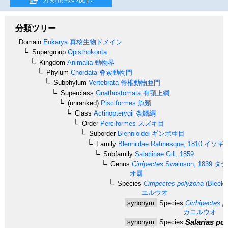
分類ツリー
Domain
Eukarya
真核生物ドメイン
Supergroup
Opisthokonta
Kingdom
Animalia
動物界
Phylum
Chordata
脊索動物門
Subphylum
Vertebrata
脊椎動物亜門
Superclass
Gnathostomata
有顎上綱
(unranked)
Pisciformes
魚類
Class
Actinopterygii
条鰭綱
Order
Perciformes
スズキ目
Suborder
Blennioidei
ギンポ亜目
Family
Blenniidae
Rafinesque, 1810
イソギ
Subfamily
Salariinae
Gill, 1859
Genus
Cirripectes
Swainson, 1839
タテ
オ属
Species
Cirripectes polyzona
(Bleeke
エルウオ
synonym
Species
Cirrhipectes p
カエルウオ
Salarias po
synonym
Species