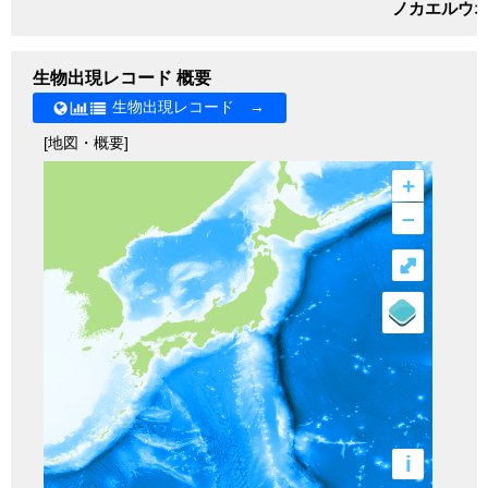
ノカエルウ
生物出現レコード 概要
生物出現レコード →
[地図・概要]
+
–
⤢
i