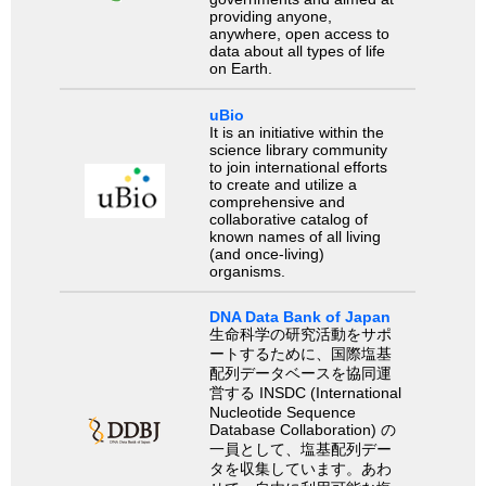
providing anyone,
anywhere, open access to
data about all types of life
on Earth.
uBio
It is an initiative within the
science library community
to join international efforts
to create and utilize a
comprehensive and
collaborative catalog of
known names of all living
(and once-living)
organisms.
DNA Data Bank of Japan
生命科学の研究活動をサポ
ートするために、国際塩基
配列データベースを協同運
営する INSDC (International
Nucleotide Sequence
Database Collaboration) の
一員として、塩基配列デー
タを収集しています。あわ