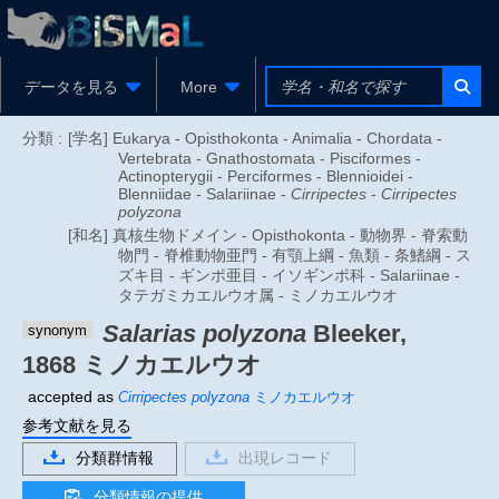
データを見る
More
分類 :
[学名] Eukarya - Opisthokonta - Animalia - Chordata -
Vertebrata - Gnathostomata - Pisciformes -
Actinopterygii - Perciformes - Blennioidei -
Blenniidae - Salariinae -
Cirripectes
-
Cirripectes
polyzona
[和名] 真核生物ドメイン - Opisthokonta - 動物界 - 脊索動
物門 - 脊椎動物亜門 - 有顎上綱 - 魚類 - 条鰭綱 - ス
ズキ目 - ギンポ亜目 - イソギンポ科 - Salariinae -
タテガミカエルウオ属 - ミノカエルウオ
Salarias polyzona
Bleeker,
synonym
1868
ミノカエルウオ
accepted as
Cirripectes polyzona
ミノカエルウオ
参考文献を見る
分類群情報
出現レコード
分類情報の提供