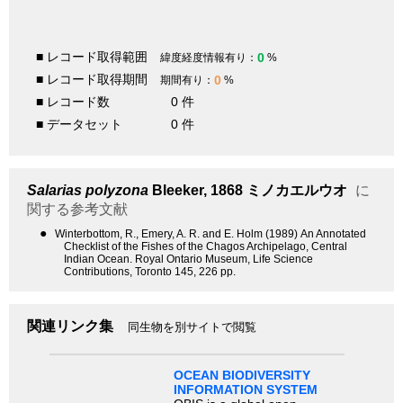
■ レコード取得範囲
0
緯度経度情報有り：
%
■ レコード取得期間
0
期間有り：
%
■ レコード数
0 件
■ データセット
0 件
Salarias polyzona
Bleeker, 1868
ミノカエルウオ
に
関する参考文献
●
Winterbottom, R., Emery, A. R. and E. Holm (1989) An Annotated
Checklist of the Fishes of the Chagos Archipelago, Central
Indian Ocean. Royal Ontario Museum, Life Science
Contributions, Toronto 145, 226 pp.
関連リンク集
同生物を別サイトで閲覧
OCEAN BIODIVERSITY
INFORMATION SYSTEM