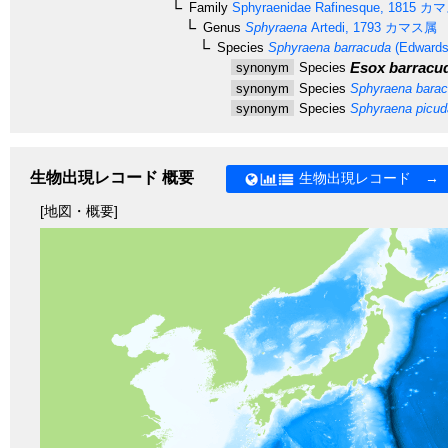
Family
Sphyraenidae
Rafinesque, 1815
カマ
Genus
Sphyraena
Artedi, 1793
カマス属
Species
Sphyraena barracuda
(Edwards
Esox barracu
synonym
Species
synonym
Species
Sphyraena bara
synonym
Species
Sphyraena picud
生物出現レコード 概要
生物出現レコード →
[地図・概要]