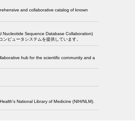
comprehensive and collaborative catalog of known
 Sequence Database Collaboration)
コンピュータシステムを提供しています。
laborative hub for the scientific community and a
 of Health's National Library of Medicine (NIH/NLM).