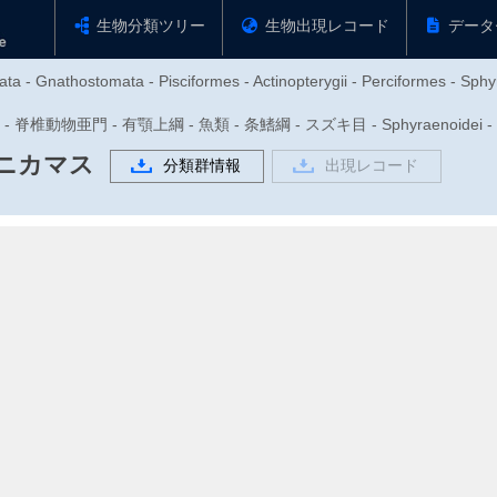
生物分類ツリー
生物出現レコード
データ
ata - Gnathostomata - Pisciformes - Actinopterygii - Perciformes - Sph
 - 脊椎動物亜門 - 有顎上綱 - 魚類 - 条鰭綱 - スズキ目 - Sphyraenoide
ニカマス
分類群情報
出現レコード