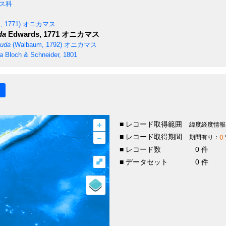
ス科
, 1771)
オニカマス
da
Edwards, 1771
オニカマス
cuda
(Walbaum, 1792)
オニカマス
a
Bloch & Schneider, 1801
+
■ レコード取得範囲
緯度経度情報
–
■ レコード取得期間
0
期間有り：
■ レコード数
0 件
⤢
■ データセット
0 件