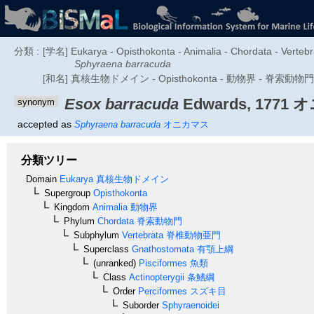
分類 :
[学名] Eukarya - Opisthokonta - Animalia - Chordata - Vertebr
Sphyraena barracuda
[和名] 真核生物ドメイン - Opisthokonta - 動物界 - 脊索動物門
Esox barracuda
Edwards, 1771
オ
synonym
accepted as
Sphyraena barracuda
オニカマス
分類ツリー
Domain
Eukarya
真核生物ドメイン
Supergroup
Opisthokonta
Kingdom
Animalia
動物界
Phylum
Chordata
脊索動物門
Subphylum
Vertebrata
脊椎動物亜門
Superclass
Gnathostomata
有顎上綱
(unranked)
Pisciformes
魚類
Class
Actinopterygii
条鰭綱
Order
Perciformes
スズキ目
Suborder
Sphyraenoidei