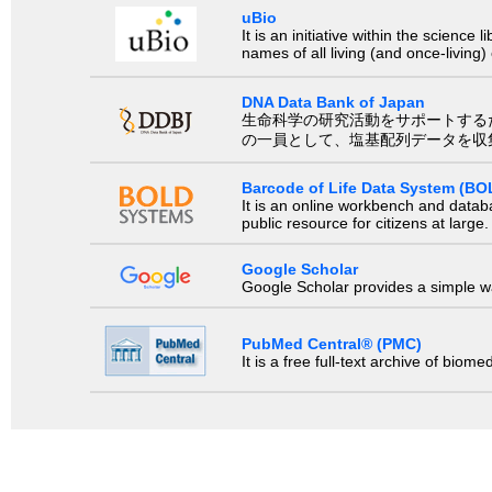
uBio
It is an initiative within the scienc
names of all living (and once-living
DNA Data Bank of Japan
生命科学の研究活動をサポートするために、国際塩基
の一員として、塩基配列データを収
Barcode of Life Data System (BO
It is an online workbench and datab
public resource for citizens at large.
Google Scholar
Google Scholar provides a simple way
PubMed Central® (PMC)
It is a free full-text archive of biom