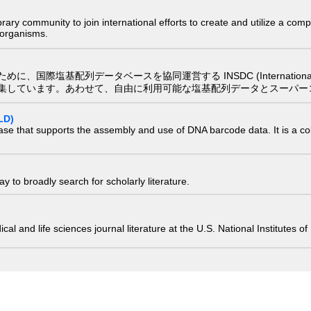
e library community to join international efforts to create and utilize a 
) organisms.
配列データベースを協同運営する INSDC (International Nucleotide
集しています。あわせて、自由に利用可能な塩基配列データとスーパー
LD)
ase that supports the assembly and use of DNA barcode data. It is a col
 to broadly search for scholarly literature.
edical and life sciences journal literature at the U.S. National Institutes