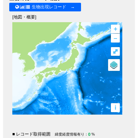
生物出現レコード →
[地図・概要]
+
–
⤢
i
■ レコード取得範囲
0
緯度経度情報有り：
%