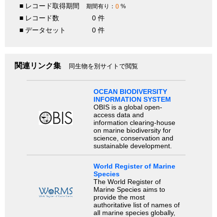
■ レコード取得期間
0
期間有り：
%
■ レコード数
0 件
■ データセット
0 件
関連リンク集
同生物を別サイトで閲覧
OCEAN BIODIVERSITY
INFORMATION SYSTEM
OBIS is a global open-
access data and
information clearing-house
on marine biodiversity for
science, conservation and
sustainable development.
World Register of Marine
Species
The World Register of
Marine Species aims to
provide the most
authoritative list of names of
all marine species globally,