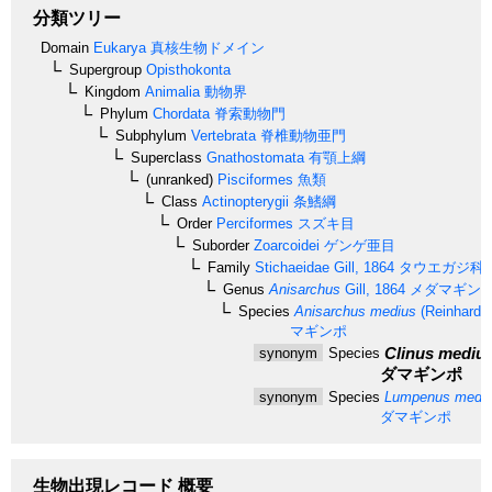
分類ツリー
Domain
Eukarya
真核生物ドメイン
Supergroup
Opisthokonta
Kingdom
Animalia
動物界
Phylum
Chordata
脊索動物門
Subphylum
Vertebrata
脊椎動物亜門
Superclass
Gnathostomata
有顎上綱
(unranked)
Pisciformes
魚類
Class
Actinopterygii
条鰭綱
Order
Perciformes
スズキ目
Suborder
Zoarcoidei
ゲンゲ亜目
Family
Stichaeidae
Gill, 1864
タウエガジ科
Genus
Anisarchus
Gill, 1864
メダマギン
Species
Anisarchus medius
(Reinhardt,
マギンポ
Clinus mediu
synonym
Species
ダマギンポ
synonym
Species
Lumpenus medi
ダマギンポ
生物出現レコード 概要