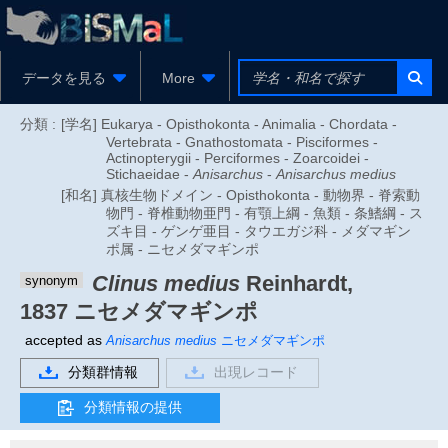
データを見る
More
分類 :
[学名] Eukarya - Opisthokonta - Animalia - Chordata -
Vertebrata - Gnathostomata - Pisciformes -
Actinopterygii - Perciformes - Zoarcoidei -
Stichaeidae -
Anisarchus
-
Anisarchus medius
[和名] 真核生物ドメイン - Opisthokonta - 動物界 - 脊索動
物門 - 脊椎動物亜門 - 有顎上綱 - 魚類 - 条鰭綱 - ス
ズキ目 - ゲンゲ亜目 - タウエガジ科 - メダマギン
ポ属 - ニセメダマギンポ
Clinus medius
Reinhardt,
synonym
1837
ニセメダマギンポ
accepted as
Anisarchus medius
ニセメダマギンポ
分類群情報
出現レコード
分類情報の提供