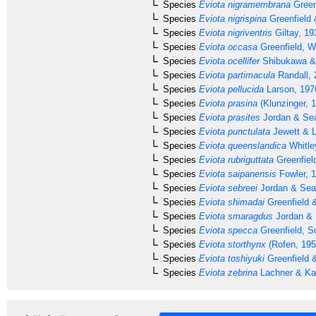
Species
Eviota nigramembrana
Green
Species
Eviota nigrispina
Greenfield 
Species
Eviota nigriventris
Giltay, 19
Species
Eviota occasa
Greenfield, W
Species
Eviota ocellifer
Shibukawa & 
Species
Eviota partimacula
Randall, 
Species
Eviota pellucida
Larson, 197
Species
Eviota prasina
(Klunzinger, 
Species
Eviota prasites
Jordan & Sea
Species
Eviota punctulata
Jewett & L
Species
Eviota queenslandica
Whitle
Species
Eviota rubriguttata
Greenfiel
Species
Eviota saipanensis
Fowler, 
Species
Eviota sebreei
Jordan & Sea
Species
Eviota shimadai
Greenfield 
Species
Eviota smaragdus
Jordan & 
Species
Eviota specca
Greenfield, S
Species
Eviota storthynx
(Rofen, 195
Species
Eviota toshiyuki
Greenfield 
Species
Eviota zebrina
Lachner & Kar