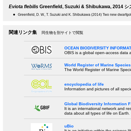
Eviota flebilis
Greenfield, Suzuki & Shibukawa, 2014
シ
●
Greenfield, D. W., T. Suzuki and K. Shibukawa (2014) Two new dwarfgobi
関連リンク集
同生物を別サイトで閲覧
OCEAN BIODIVERSITY INFORMA
OBIS is a global open-access data a
World Register of Marine Species
The World Register of Marine Species
encyclopedia of life
Information and pictures of all spec
Global Biodiversity Information Fa
It is an international network and 
data about all types of life on Earth.
uBio
It is an initiative within the scienc