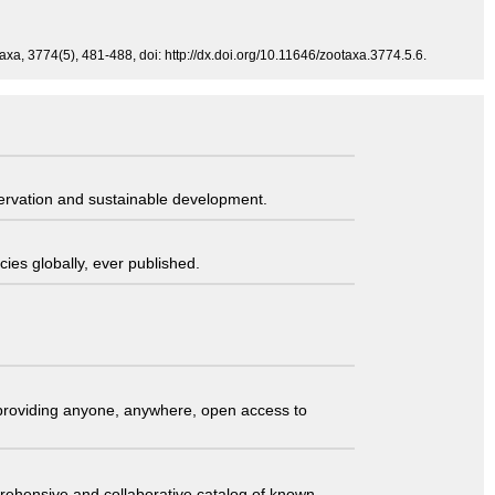
xa, 3774(5), 481-488, doi: http://dx.doi.org/10.11646/zootaxa.3774.5.6.
servation and sustainable development.
ies globally, ever published.
t providing anyone, anywhere, open access to
comprehensive and collaborative catalog of known