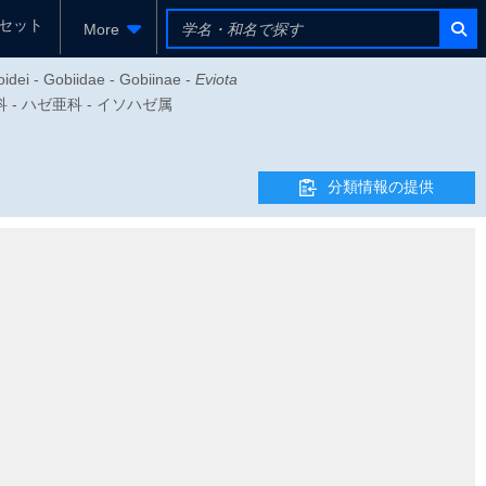
セット
More
oidei - Gobiidae - Gobiinae -
Eviota
ゼ科 - ハゼ亜科 - イソハゼ属
分類情報の提供