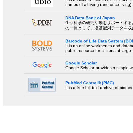
names of all living (and once-living
DNA Data Bank of Japan
生命科学の研究活動をサポートするために、国際塩基
の一員として、塩基配列データを収
Barcode of Life Data System (BO
It is an online workbench and datab
public resource for citizens at large.
Google Scholar
Google Scholar provides a simple way
PubMed Central® (PMC)
It is a free full-text archive of biom