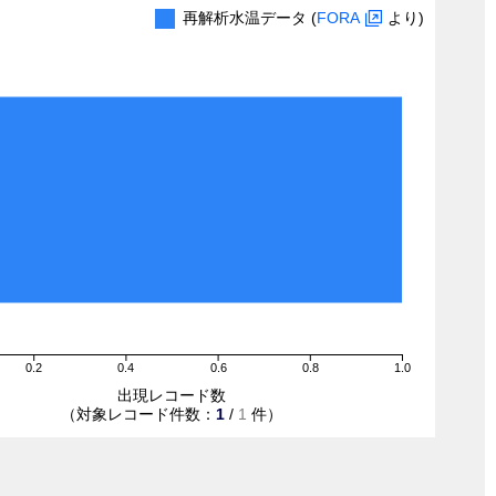
再解析水温データ (
FORA
より)
0.2
0.4
0.6
0.8
1.0
出現レコード数
（対象レコード件数：
1
/
1
件）