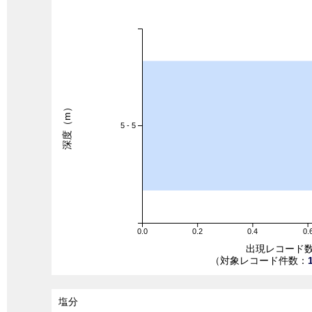
深度（m）
5 - 5
0.0
0.2
0.4
0.
出現レコード
（対象レコード件数：
塩分