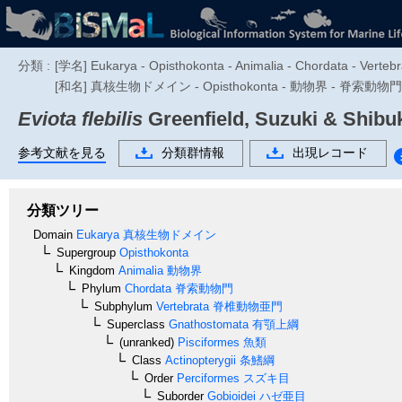
分類 :
[学名] Eukarya - Opisthokonta - Animalia - Chordata - Vertebra
[和名] 真核生物ドメイン - Opisthokonta - 動物界 - 脊索動
Eviota flebilis
Greenfield, Suzuki & Shibu
参考文献を見る
分類群情報
出現レコード
分類ツリー
Domain
Eukarya
真核生物ドメイン
Supergroup
Opisthokonta
Kingdom
Animalia
動物界
Phylum
Chordata
脊索動物門
Subphylum
Vertebrata
脊椎動物亜門
Superclass
Gnathostomata
有顎上綱
(unranked)
Pisciformes
魚類
Class
Actinopterygii
条鰭綱
Order
Perciformes
スズキ目
Suborder
Gobioidei
ハゼ亜目