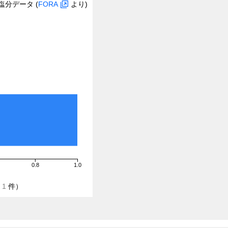
塩分データ (
FORA
より)
0.8
1.0
/
1
件）