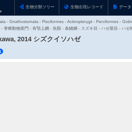
生物分類ツリー
生物出現レコード
データ
ta - Gnathostomata - Pisciformes - Actinopterygii - Perciformes - Gobi
物門 - 脊椎動物亜門 - 有顎上綱 - 魚類 - 条鰭綱 - スズキ目 - ハゼ亜目 - ハ
kawa, 2014
シズクイソハゼ