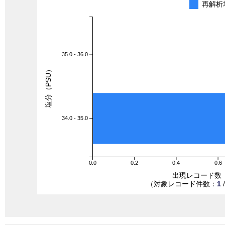
再解析
35.0 - 36.0
塩分（PSU）
34.0 - 35.0
0.0
0.2
0.4
0.6
出現レコード数
（対象レコード件数：
1