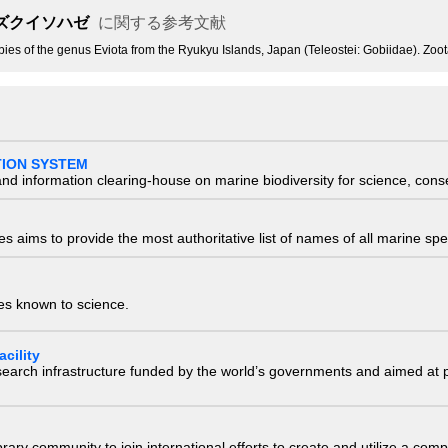
ズクイソハゼ
に関する参考文献
es of the genus Eviota from the Ryukyu Islands, Japan (Teleostei: Gobiidae). Zoota
TION SYSTEM
nd information clearing-house on marine biodiversity for science, con
 aims to provide the most authoritative list of names of all marine spec
ies known to science.
cility
research infrastructure funded by the world’s governments and aimed a
e library community to join international efforts to create and utilize a 