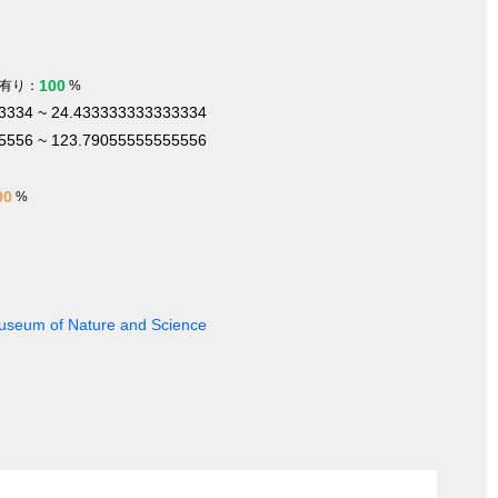
100
有り：
%
3334 ~ 24.433333333333334
5556 ~ 123.79055555555556
00
%
 Museum of Nature and Science