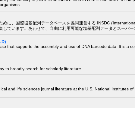
) organisms.
配列データベースを協同運営する INSDC (International Nucleotide
集しています。あわせて、自由に利用可能な塩基配列データとスーパー
LD)
ase that supports the assembly and use of DNA barcode data. It is a col
 to broadly search for scholarly literature.
edical and life sciences journal literature at the U.S. National Institutes