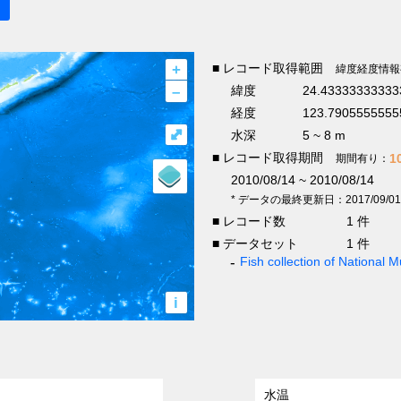
+
■ レコード取得範囲
緯度経度情報
–
緯度
24.43333333333
経度
123.7905555555
⤢
水深
5 ~ 8 m
■ レコード取得期間
1
期間有り：
2010/08/14 ~ 2010/08/14
* データの最終更新日：2017/09/01
■ レコード数
1 件
■ データセット
1 件
Fish collection of National
i
水温