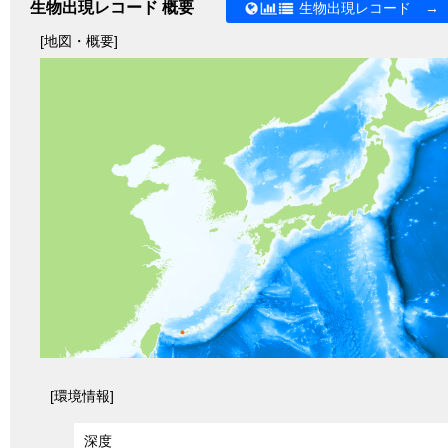
生物出現レコード 概要
生物出現レコード →
[地図・概要]
[環境情報]
深度