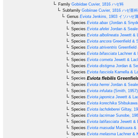
Family
Gobiidae
Cuvier, 1816
ハゼ科
Subfamily
Gobiinae
Cuvier, 1816
ハゼ亜科
Genus
Eviota
Jenkins, 1903
イソハゼ
Species
Eviota abax
(Jordan & Snyde
Species
Eviota afelei
Jordan & Seale
Species
Eviota albolineata
Jewett & 
Species
Eviota ancora
Greenfield & 
Species
Eviota atriventris
Greenfield
Species
Eviota bifasciata
Lachner & K
Species
Eviota cometa
Jewett & Lac
Species
Eviota distigma
Jordan & Se
Species
Eviota fasciola
Karnella & L
Eviota flebilis
Greenfiel
Species
Species
Eviota herrei
Jordan & Seale
Species
Eviota infulata
(Smith, 1957)
Species
Eviota japonica
Jewett & Lac
Species
Eviota korechika
Shibukawa 
Species
Eviota lachdeberei
Giltay, 1
Species
Eviota lacrimae
Sunobe, 19
Species
Eviota latifasciata
Jewett & 
Species
Eviota masudai
Matsuura & 
Species
Eviota melasma
Lachner & K