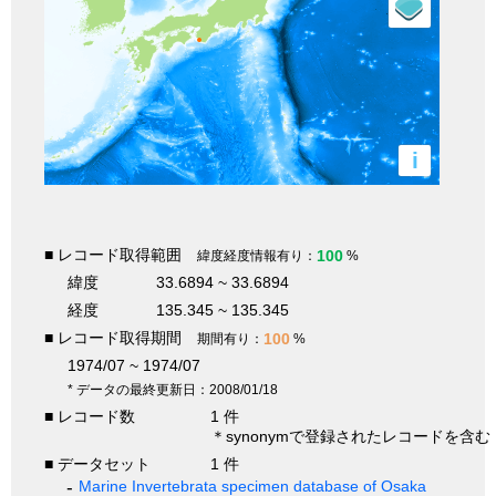
i
■ レコード取得範囲
100
緯度経度情報有り：
%
緯度
33.6894 ~ 33.6894
経度
135.345 ~ 135.345
■ レコード取得期間
100
期間有り：
%
1974/07 ~ 1974/07
* データの最終更新日：2008/01/18
■ レコード数
1 件
＊synonymで登録されたレコードを含む
■ データセット
1 件
Marine Invertebrata specimen database of Osaka