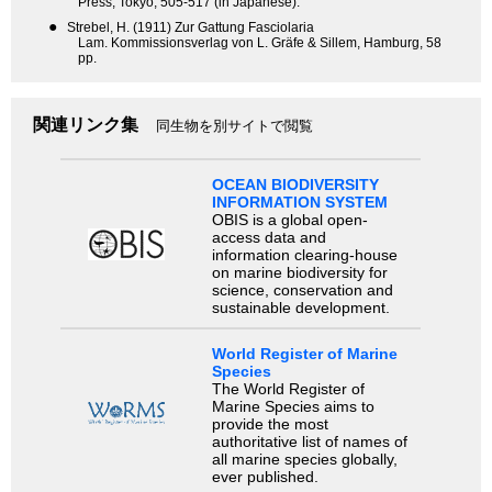
Press, Tokyo, 505-517 (in Japanese).
●
Strebel, H. (1911) Zur Gattung Fasciolaria
Lam. Kommissionsverlag von L. Gräfe & Sillem, Hamburg, 58
pp.
関連リンク集
同生物を別サイトで閲覧
OCEAN BIODIVERSITY
INFORMATION SYSTEM
OBIS is a global open-
access data and
information clearing-house
on marine biodiversity for
science, conservation and
sustainable development.
World Register of Marine
Species
The World Register of
Marine Species aims to
provide the most
authoritative list of names of
all marine species globally,
ever published.