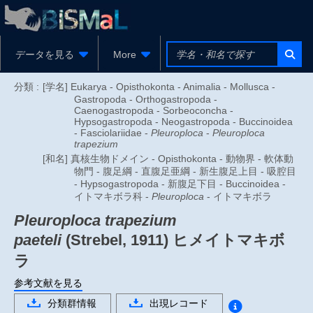
データを見る
More
分類 :
[学名] Eukarya - Opisthokonta - Animalia - Mollusca -
Gastropoda - Orthogastropoda -
Caenogastropoda - Sorbeoconcha -
Hypsogastropoda - Neogastropoda - Buccinoidea
- Fasciolariidae -
Pleuroploca
-
Pleuroploca
trapezium
[和名] 真核生物ドメイン - Opisthokonta - 動物界 - 軟体動
物門 - 腹足綱 - 直腹足亜綱 - 新生腹足上目 - 吸腔目
- Hypsogastropoda - 新腹足下目 - Buccinoidea -
イトマキボラ科 -
Pleuroploca
- イトマキボラ
Pleuroploca trapezium
paeteli
(Strebel, 1911)
ヒメイトマキボ
ラ
参考文献を見る
分類群情報
出現レコード