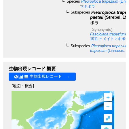
Species
Pleuroploca trapezium
(Linn
マキボラ
Pleuroploca trape
Subspecies
paeteli
(Strebel, 19
ボラ
Synonym(s) :
Fasciolaria trapezium f.
1911
ヒメイトマキボラ
Subspecies
Pleuroploca trapezium
trapezium
(Linnaeus, 1
生物出現レコード 概要
生物出現レコード →
[地図・概要]
+
–
⤢