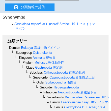
分類情報の提供
Synonym(s)
Fasciolaria trapezium f. paeteli
Strebel, 1911
ヒメイトマ
キボラ
分類ツリー
Domain
Eukarya
真核生物ドメイン
Supergroup
Opisthokonta
Kingdom
Animalia
動物界
Phylum
Mollusca
軟体動物門
Class
Gastropoda
腹足綱
Subclass
Orthogastropoda
直腹足亜綱
Superorder
Caenogastropoda
新生腹足上目
Order
Sorbeoconcha
吸腔目
Suborder
Hypsogastropoda
Infraorder
Neogastropoda
新腹足下目
Superfamily
Buccinoidea
Rafinesque, 1815
Family
Fasciolariidae
Gray, 1853
イトマキ
Genus
Pleuroploca
P. Fischer, 1884