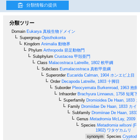
分類情報の提供
分類ツリー
Domain
Eukarya
真核生物ドメイン
Supergroup
Opisthokonta
Kingdom
Animalia
動物界
Phylum
Arthropoda
節足動物門
Subphylum
Crustacea
甲殻亜門
Class
Malacostraca
Latreille, 1802
軟甲綱
Subclass
Eumalacostraca
真軟甲亜綱
Superorder
Eucarida
Calman, 1904
ホンエビ上目
Order
Decapoda
Latreille, 1803
十脚目
Suborder
Pleocyemata
Burkenroad, 1963
抱卵
Infraorder
Brachyura
Linnaeus, 1758
短尾下
Superfamily
Dromioidea
De Haan, 1833
カ
Family
Dromiidae
De Haan, 1833
カイ
Subfamily
Dromiinae
De Haan, 1833
Genus
Metadromia
McLay, 2009
Species
Metadromia wilsoni
(Ful
1902)
ワタゲカムリ
synonym
Species
Cryptodro