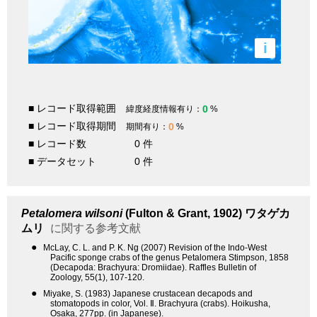
i
■ レコード取得範囲
0
緯度経度情報有り：
%
■ レコード取得期間
0
期間有り：
%
■ レコード数
0 件
■ データセット
0 件
Petalomera wilsoni
(Fulton & Grant, 1902)
ワタゲカ
ムリ
に関する参考文献
●
McLay, C. L. and P. K. Ng (2007) Revision of the Indo-West
Pacific sponge crabs of the genus Petalomera Stimpson, 1858
(Decapoda: Brachyura: Dromiidae). Raffles Bulletin of
Zoology, 55(1), 107-120.
●
Miyake, S. (1983) Japanese crustacean decapods and
stomatopods in color, Vol. Ⅱ. Brachyura (crabs). Hoikusha,
Osaka, 277pp. (in Japanese).