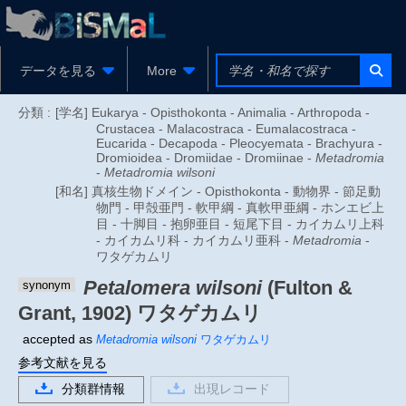
データを見る
More
分類 :
[学名] Eukarya - Opisthokonta - Animalia - Arthropoda -
Crustacea - Malacostraca - Eumalacostraca -
Eucarida - Decapoda - Pleocyemata - Brachyura -
Dromioidea - Dromiidae - Dromiinae -
Metadromia
-
Metadromia wilsoni
[和名] 真核生物ドメイン - Opisthokonta - 動物界 - 節足動
物門 - 甲殻亜門 - 軟甲綱 - 真軟甲亜綱 - ホンエビ上
目 - 十脚目 - 抱卵亜目 - 短尾下目 - カイカムリ上科
- カイカムリ科 - カイカムリ亜科 -
Metadromia
-
ワタゲカムリ
Petalomera wilsoni
(Fulton &
synonym
Grant, 1902)
ワタゲカムリ
accepted as
Metadromia wilsoni
ワタゲカムリ
参考文献を見る
分類群情報
出現レコード