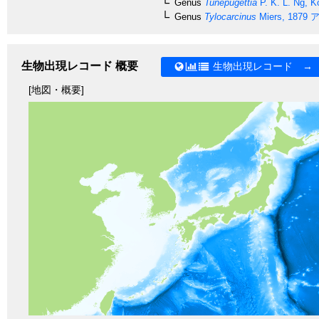
Genus
Tunepugettia
P. K. L. Ng, K
Genus
Tylocarcinus
Miers, 1879
ア
生物出現レコード 概要
生物出現レコード →
[地図・概要]