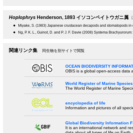
Hoplophrys
Henderson, 1893
イソコンペイトウガニ属
●
Miyake, S. (1983) Japanese crustacean decapods and stomatopods in col
●
Ng, P. K. L., Guinot, D. and P. J. F. Davie (2008) Systema Brachyurorum: 
関連リンク集
同生物を別サイトで閲覧
OCEAN BIODIVERSITY INFORMA
OBIS is a global open-access data a
World Register of Marine Species
The World Register of Marine Species
encyclopedia of life
Information and pictures of all spec
Global Biodiversity Information Fa
It is an international network and 
data about all types of life on Earth.