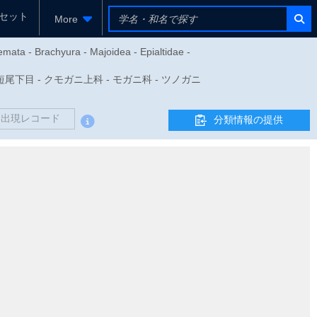
セット
More
mata - Brachyura - Majoidea - Epialtidae -
 - 短尾下目 - クモガニ上科 - モガニ科 - ツノガニ
出現レコード
分類情報の提供