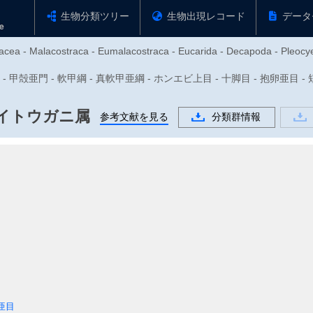
生物分類ツリー
生物出現レコード
データ
acea - Malacostraca - Eumalacostraca - Eucarida - Decapoda - Pleocye
動物門 - 甲殻亜門 - 軟甲綱 - 真軟甲亜綱 - ホンエビ上目 - 十脚目 - 抱卵亜目
イトウガニ属
参考文献を見る
分類群情報
亜目