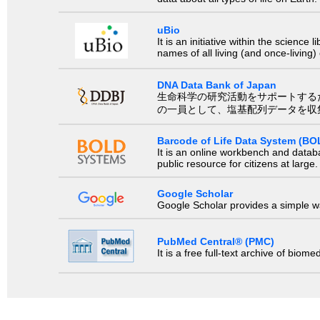
uBio
It is an initiative within the scienc
names of all living (and once-living
DNA Data Bank of Japan
生命科学の研究活動をサポートするために、国際塩基
の一員として、塩基配列データを収
Barcode of Life Data System (BO
It is an online workbench and datab
public resource for citizens at large.
Google Scholar
Google Scholar provides a simple way
PubMed Central® (PMC)
It is a free full-text archive of biom