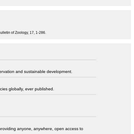
ulletin of Zoology, 17, 1-286.
servation and sustainable development.
ies globally, ever published.
t providing anyone, anywhere, open access to