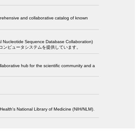
comprehensive and collaborative catalog of known
 Sequence Database Collaboration)
コンピュータシステムを提供しています。
laborative hub for the scientific community and a
 of Health's National Library of Medicine (NIH/NLM).