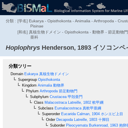
分類 :
[学名] Eukarya - Opisthokonta - Animalia - Arthropoda - Crust
Pisinae
[和名] 真核生物ドメイン - Opisthokonta - 動物界 - 節足
亜科
Hoplophrys
Henderson, 1893
イソコンペ
分類ツリー
Domain
Eukarya
真核生物ドメイン
Supergroup
Opisthokonta
Kingdom
Animalia
動物界
Phylum
Arthropoda
節足動物門
Subphylum
Crustacea
甲殻亜門
Class
Malacostraca
Latreille, 1802
軟甲綱
Subclass
Eumalacostraca
真軟甲亜綱
Superorder
Eucarida
Calman, 1904
ホンエビ上目
Order
Decapoda
Latreille, 1803
十脚目
Suborder
Pleocyemata
Burkenroad, 1963
抱卵