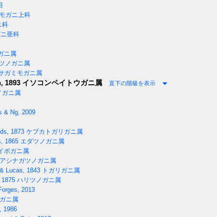
目
モガニ上科
ニ科
ニ亜科
ガニ属
ツノガニ属
サガミモガニ属
, 1893
イソコンペイトウガニ属
直下の階級を表示
ノガニ属
s & Ng, 2009
ds, 1873
ケブカトガリガニ属
, 1865
エダツノガニ属
イボガニ属
アシナガツノガニ属
& Lucas, 1843
トガリガニ属
 1875
ハリツノガニ属
Forges, 2013
ガニ属
r, 1986