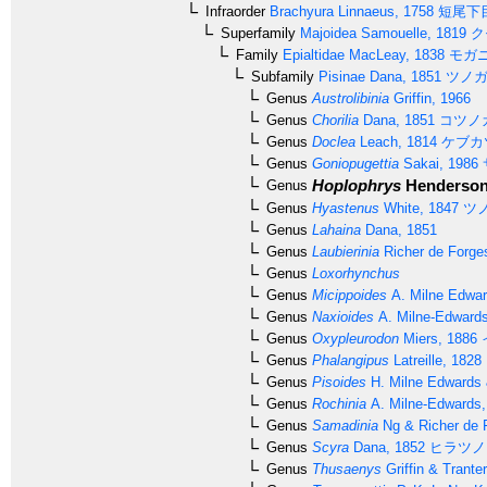
Infraorder
Brachyura
Linnaeus, 1758
短尾下
Superfamily
Majoidea
Samouelle, 1819
ク
Family
Epialtidae
MacLeay, 1838
モガ
Subfamily
Pisinae
Dana, 1851
ツノガ
Genus
Austrolibinia
Griffin, 1966
Genus
Chorilia
Dana, 1851
コツノ
Genus
Doclea
Leach, 1814
ケブカ
Genus
Goniopugettia
Sakai, 1986
Hoplophrys
Henderson
Genus
Genus
Hyastenus
White, 1847
ツ
Genus
Lahaina
Dana, 1851
Genus
Laubierinia
Richer de Forge
Genus
Loxorhynchus
Genus
Micippoides
A. Milne Edwar
Genus
Naxioides
A. Milne-Edwards
Genus
Oxypleurodon
Miers, 1886
Genus
Phalangipus
Latreille, 1828
Genus
Pisoides
H. Milne Edwards 
Genus
Rochinia
A. Milne-Edwards,
Genus
Samadinia
Ng & Richer de 
Genus
Scyra
Dana, 1852
ヒラツノ
Genus
Thusaenys
Griffin & Trante