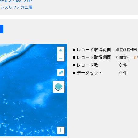
omai & Sato, 2017
シズリツノガニ属
+
■ レコード取得範囲
緯度経度情報
–
■ レコード取得期間
0
期間有り：
■ レコード数
0 件
⤢
■ データセット
0 件
i