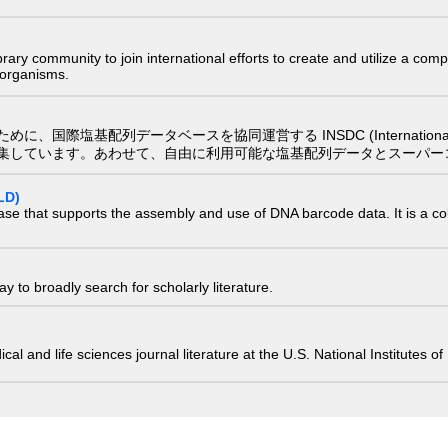
e library community to join international efforts to create and utilize a 
) organisms.
配列データベースを協同運営する INSDC (International Nucleotide
集しています。あわせて、自由に利用可能な塩基配列データとスーパー
LD)
ase that supports the assembly and use of DNA barcode data. It is a col
 to broadly search for scholarly literature.
edical and life sciences journal literature at the U.S. National Institutes