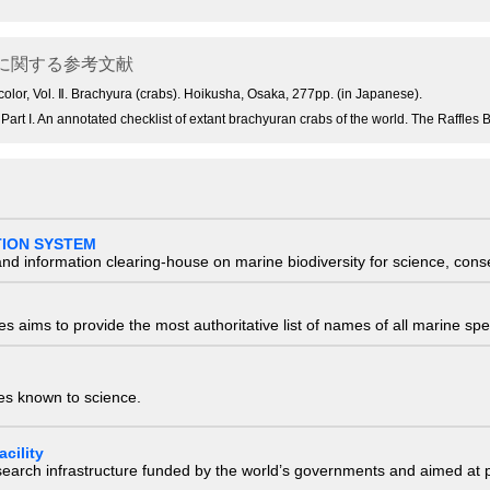
に関する参考文献
or, Vol. Ⅱ. Brachyura (crabs). Hoikusha, Osaka, 277pp. (in Japanese).
Part I. An annotated checklist of extant brachyuran crabs of the world. The Raffles B
TION SYSTEM
nd information clearing-house on marine biodiversity for science, con
 aims to provide the most authoritative list of names of all marine spec
ies known to science.
cility
research infrastructure funded by the world’s governments and aimed a