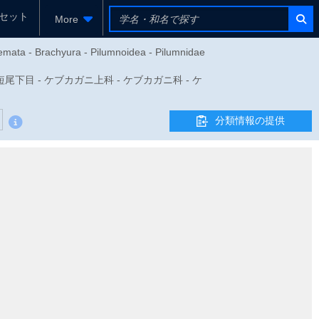
セット
More
emata - Brachyura - Pilumnoidea - Pilumnidae
 - 短尾下目 - ケブカガニ上科 - ケブカガニ科 - ケ
分類情報の提供