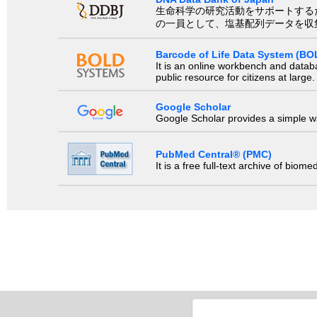
生命科学の研究活動をサポートするために、国際塩基
の一員として、塩基配列データを収
Barcode of Life Data System (BO
It is an online workbench and datab
public resource for citizens at large.
Google Scholar
Google Scholar provides a simple way
PubMed Central® (PMC)
It is a free full-text archive of biom