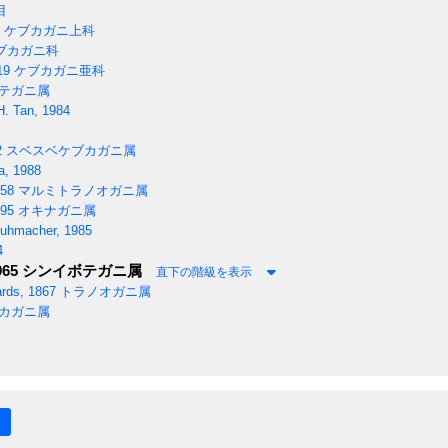
目
ケブカガニ上科
ブカガニ科
19
ケブカガニ亜科
テガニ属
H. Tan, 1984
2
スベスベケブカガニ属
a, 1988
858
マルミトラノオガニ属
95
オキナガニ属
uhmacher, 1985
4
965
シンイボテガニ属
直下の階級を表示
rds, 1867
トラノオガニ属
カガニ属