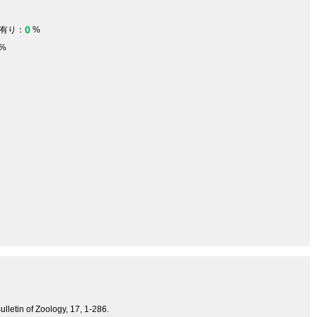
0
有り：
%
%
ulletin of Zoology, 17, 1-286.