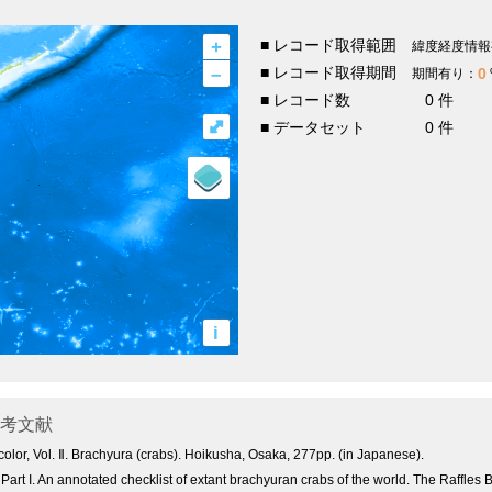
+
■ レコード取得範囲
緯度経度情報
–
■ レコード取得期間
0
期間有り：
■ レコード数
0 件
⤢
■ データセット
0 件
i
考文献
or, Vol. Ⅱ. Brachyura (crabs). Hoikusha, Osaka, 277pp. (in Japanese).
Part I. An annotated checklist of extant brachyuran crabs of the world. The Raffles B