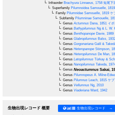
Infraorder
Brachyura
Linnaeus, 1758
短尾下
Superfamily
Pilumnoidea
Samouelle, 1819
Family
Pilumnidae
Samouelle, 1819
ケ
Subfamily
Pilumninae
Samouelle, 18
Genus
Actumnus
Dana, 1851
イボ
Genus
Bathypilumnus
Ng & L. W. 
Genus
Benthopanope
Davie, 1989
Genus
Glabropilumnus
Balss, 193
Genus
Gorgonariana
Galil & Taked
Genus
Heteropanope
Stimpson, 1
Genus
Heteropilumnus
De Man, 18
Genus
Latopilumnus
Türkay & Sch
Genus
Nanopilumnus
Takeda, 197
Neoactumnus
Sakai, 1
Genus
Genus
Pilumnopeus
A. Milne-Edwa
Genus
Pilumnus
Leach, 1815
ケブ
Genus
Vellumnus
Ng, 2010
Genus
Viaderiana
Ward, 1942
生物出現レコード 概要
生物出現レコード →