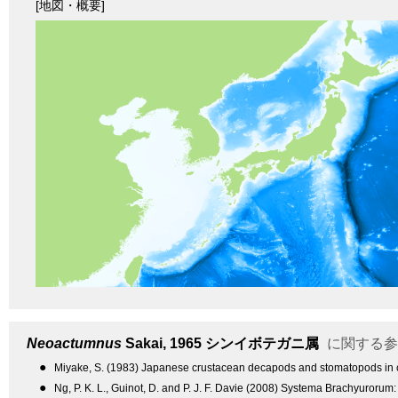
[地図・概要]
Neoactumnus
Sakai, 1965
シンイボテガニ属
に関する参
●
Miyake, S. (1983) Japanese crustacean decapods and stomatopods in col
●
Ng, P. K. L., Guinot, D. and P. J. F. Davie (2008) Systema Brachyurorum: 