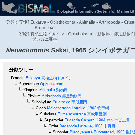
分類 :
[学名] Eukarya - Opisthokonta - Animalia - Arthropoda - Crus
- Pilumninae
[和名] 真核生物ドメイン - Opisthokonta - 動物界 - 節足
ブカガニ亜科
Neoactumnus
Sakai, 1965
シンイボテガ
分類ツリー
Domain
Eukarya
真核生物ドメイン
Supergroup
Opisthokonta
Kingdom
Animalia
動物界
Phylum
Arthropoda
節足動物門
Subphylum
Crustacea
甲殻亜門
Class
Malacostraca
Latreille, 1802
軟甲綱
Subclass
Eumalacostraca
真軟甲亜綱
Superorder
Eucarida
Calman, 1904
ホンエビ上目
Order
Decapoda
Latreille, 1803
十脚目
Suborder
Pleocyemata
Burkenroad, 1963
抱卵