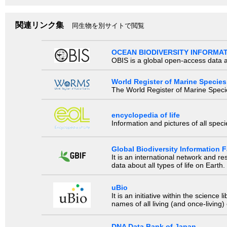
関連リンク集
同生物を別サイトで閲覧
OCEAN BIODIVERSITY INFORMA
OBIS is a global open-access data a
World Register of Marine Species
The World Register of Marine Species
encyclopedia of life
Information and pictures of all spec
Global Biodiversity Information Fa
It is an international network and 
data about all types of life on Earth.
uBio
It is an initiative within the scienc
names of all living (and once-living
DNA Data Bank of Japan