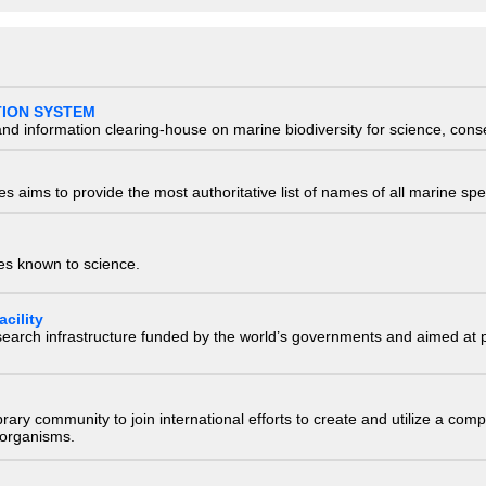
TION SYSTEM
nd information clearing-house on marine biodiversity for science, con
 aims to provide the most authoritative list of names of all marine spec
ies known to science.
cility
research infrastructure funded by the world’s governments and aimed a
e library community to join international efforts to create and utilize a 
) organisms.