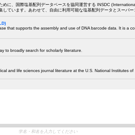
配列データベースを協同運営する INSDC (International Nucleotide
集しています。あわせて、自由に利用可能な塩基配列データとスーパー
LD)
ase that supports the assembly and use of DNA barcode data. It is a col
 to broadly search for scholarly literature.
edical and life sciences journal literature at the U.S. National Institutes