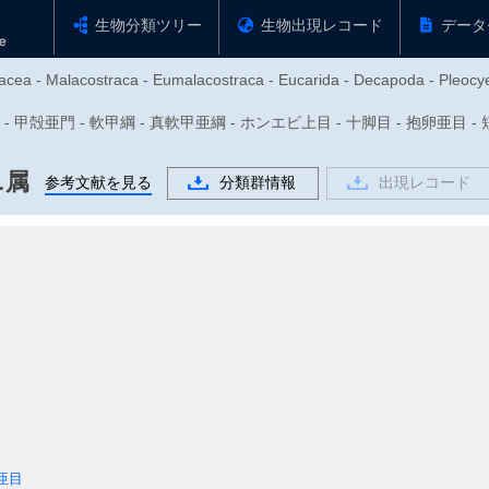
生物分類ツリー
生物出現レコード
データ
tacea - Malacostraca - Eumalacostraca - Eucarida - Decapoda - Pleocy
動物門 - 甲殻亜門 - 軟甲綱 - 真軟甲亜綱 - ホンエビ上目 - 十脚目 - 抱卵亜目
ニ属
参考文献を見る
分類群情報
出現レコード
亜目