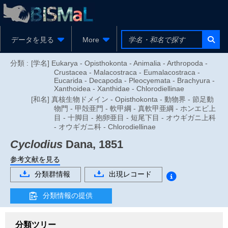
データを見る
More
分類 :
[学名] Eukarya - Opisthokonta - Animalia - Arthropoda -
Crustacea - Malacostraca - Eumalacostraca -
Eucarida - Decapoda - Pleocyemata - Brachyura -
Xanthoidea - Xanthidae - Chlorodiellinae
[和名] 真核生物ドメイン - Opisthokonta - 動物界 - 節足動
物門 - 甲殻亜門 - 軟甲綱 - 真軟甲亜綱 - ホンエビ上
目 - 十脚目 - 抱卵亜目 - 短尾下目 - オウギガニ上科
- オウギガニ科 - Chlorodiellinae
Cyclodius
Dana, 1851
参考文献を見る
分類群情報
出現レコード
分類情報の提供
分類ツリー