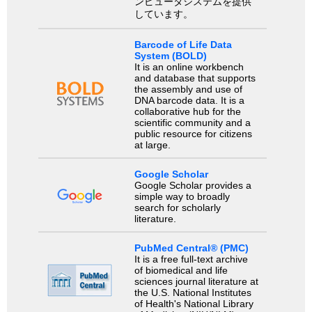
ンピュータシステムを提供
しています。
Barcode of Life Data
System (BOLD)
It is an online workbench
and database that supports
the assembly and use of
DNA barcode data. It is a
collaborative hub for the
scientific community and a
public resource for citizens
at large.
Google Scholar
Google Scholar provides a
simple way to broadly
search for scholarly
literature.
PubMed Central® (PMC)
It is a free full-text archive
of biomedical and life
sciences journal literature at
the U.S. National Institutes
of Health's National Library