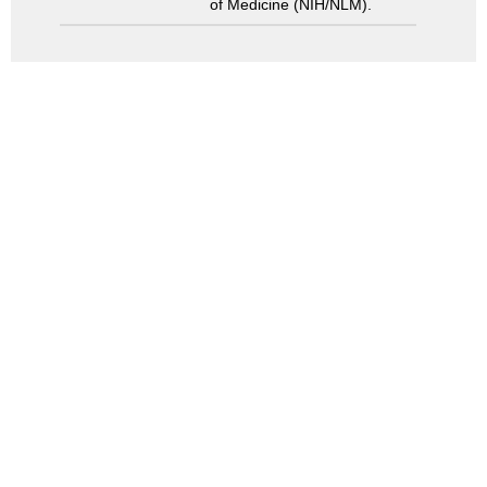
of Medicine (NIH/NLM).
検索