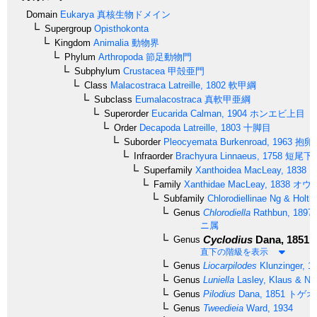
Domain
Eukarya
真核生物ドメイン
Supergroup
Opisthokonta
Kingdom
Animalia
動物界
Phylum
Arthropoda
節足動物門
Subphylum
Crustacea
甲殻亜門
Class
Malacostraca
Latreille, 1802
軟甲綱
Subclass
Eumalacostraca
真軟甲亜綱
Superorder
Eucarida
Calman, 1904
ホンエビ上目
Order
Decapoda
Latreille, 1803
十脚目
Suborder
Pleocyemata
Burkenroad, 1963
抱卵
Infraorder
Brachyura
Linnaeus, 1758
短尾下
Superfamily
Xanthoidea
MacLeay, 1838
オ
Family
Xanthidae
MacLeay, 1838
オウ
Subfamily
Chlorodiellinae
Ng & Holthu
Genus
Chlorodiella
Rathbun, 1897
ニ属
Cyclodius
Dana, 1851
Genus
直下の階級を表示
Genus
Liocarpilodes
Klunzinger, 1
Genus
Luniella
Lasley, Klaus & Ng
Genus
Pilodius
Dana, 1851
トゲオ
Genus
Tweedieia
Ward, 1934