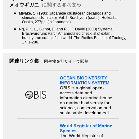
メオウギガニ
に関する参考文献
●
Miyake, S. (1983) Japanese crustacean decapods and
stomatopods in color, Vol. Ⅱ. Brachyura (crabs). Hoikusha,
Osaka, 277pp. (in Japanese).
●
Ng, P. K. L., Guinot, D. and P. J. F. Davie (2008) Systema
Brachyurorum: Part I. An annotated checklist of extant
brachyuran crabs of the world. The Raffles Bulletin of Zoology,
17, 1-286.
関連リンク集
同生物を別サイトで閲覧
OCEAN BIODIVERSITY
INFORMATION SYSTEM
OBIS is a global open-
access data and
information clearing-house
on marine biodiversity for
science, conservation and
sustainable development.
World Register of Marine
Species
The World Register of