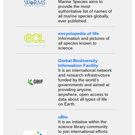
Marine Species aims to
provide the most
authoritative list of names of
all marine species globally,
ever published.
encyclopedia of life
Information and pictures of
all species known to
science.
Global Biodiversity
Information Facility
It is an international network
and research infrastructure
funded by the world’s
governments and aimed at
providing anyone,
anywhere, open access to
data about all types of life
on Earth.
uBio
It is an initiative within the
science library community
to join international efforts