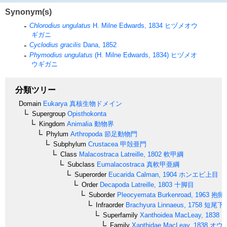
Synonym(s)
Chlorodius ungulatus
H. Milne Edwards, 1834
ヒヅメオウ
ギガニ
Cyclodius gracilis
Dana, 1852
Phymodius ungulatus
(H. Milne Edwards, 1834)
ヒヅメオ
ウギガニ
分類ツリー
Domain
Eukarya
真核生物ドメイン
Supergroup
Opisthokonta
Kingdom
Animalia
動物界
Phylum
Arthropoda
節足動物門
Subphylum
Crustacea
甲殻亜門
Class
Malacostraca
Latreille, 1802
軟甲綱
Subclass
Eumalacostraca
真軟甲亜綱
Superorder
Eucarida
Calman, 1904
ホンエビ上目
Order
Decapoda
Latreille, 1803
十脚目
Suborder
Pleocyemata
Burkenroad, 1963
抱卵
Infraorder
Brachyura
Linnaeus, 1758
短尾下
Superfamily
Xanthoidea
MacLeay, 1838
オ
Family
Xanthidae
MacLeay, 1838
オウ