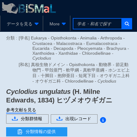
データを見る
More
分類 :
[学名] Eukarya - Opisthokonta - Animalia - Arthropoda -
Crustacea - Malacostraca - Eumalacostraca -
Eucarida - Decapoda - Pleocyemata - Brachyura -
Xanthoidea - Xanthidae - Chlorodiellinae -
Cyclodius
[和名] 真核生物ドメイン - Opisthokonta - 動物界 - 節足動
物門 - 甲殻亜門 - 軟甲綱 - 真軟甲亜綱 - ホンエビ上
目 - 十脚目 - 抱卵亜目 - 短尾下目 - オウギガニ上科
- オウギガニ科 - Chlorodiellinae -
Cyclodius
Cyclodius ungulatus
(H. Milne
Edwards, 1834)
ヒヅメオウギガニ
参考文献を見る
分類群情報
出現レコード
分類情報の提供