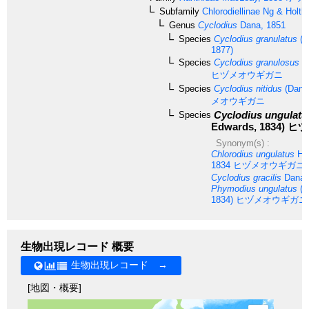
Subfamily
Chlorodiellinae
Ng & Holthu
Genus
Cyclodius
Dana, 1851
Species
Cyclodius granulatus
(Ta
1877)
Species
Cyclodius granulosus
D
ヒヅメオウギガニ
Species
Cyclodius nitidus
(Dana,
メオウギガニ
Cyclodius ungulatu
Species
Edwards, 1834)
ヒヅ
Synonym(s) :
Chlorodius ungulatus
H. 
1834
ヒヅメオウギガニ
Cyclodius gracilis
Dana,
Phymodius ungulatus
(H
1834)
ヒヅメオウギガニ
生物出現レコード 概要
生物出現レコード →
[地図・概要]