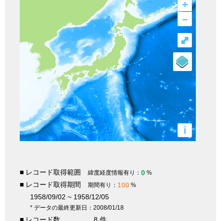
+
–
⤢
i
■ レコード取得範囲
0
緯度経度情報有り：
%
■ レコード取得期間
100
期間有り：
%
1958/09/02 ~ 1958/12/05
* データの最終更新日：2008/01/18
■ レコード数
8 件