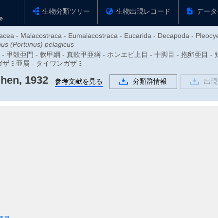
生物分類ツリー
生物出現レコード
データ
tacea - Malacostraca - Eumalacostraca - Eucarida - Decapoda - Pleocy
us (Portunus) pelagicus
動物門 - 甲殻亜門 - 軟甲綱 - 真軟甲亜綱 - ホンエビ上目 - 十脚目 - 抱卵亜
 ガザミ亜属 - タイワンガザミ
hen, 1932
参考文献を見る
分類群情報
出現