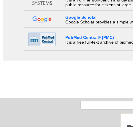
It is an online workbench and datab
public resource for citizens at large.
Google Scholar
Google Scholar provides a simple way
PubMed Central® (PMC)
It is a free full-text archive of biom