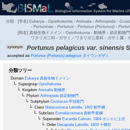
分類 :
[学名] Eukarya - Opisthokonta - Animalia - Arthropoda - Crus
- Portuninae -
Portunus
-
Portunus (Portunus)
-
Portun
[和名] 真核生物ドメイン - Opisthokonta - 動物界 - 節足
ワタリガニ科 - ガザミ／ワタリガニ亜科 - ガザミ属 -
Portunus pelagicus var. sinensis
S
synonym
accepted as
Portunus (Portunus) pelagicus
タイワンガザミ
分類ツリー
Domain
Eukarya
真核生物ドメイン
Supergroup
Opisthokonta
Kingdom
Animalia
動物界
Phylum
Arthropoda
節足動物門
Subphylum
Crustacea
甲殻亜門
Class
Malacostraca
Latreille, 1802
軟甲綱
Subclass
Eumalacostraca
真軟甲亜綱
Superorder
Eucarida
Calman, 1904
ホンエビ上目
Order
Decapoda
Latreille, 1803
十脚目