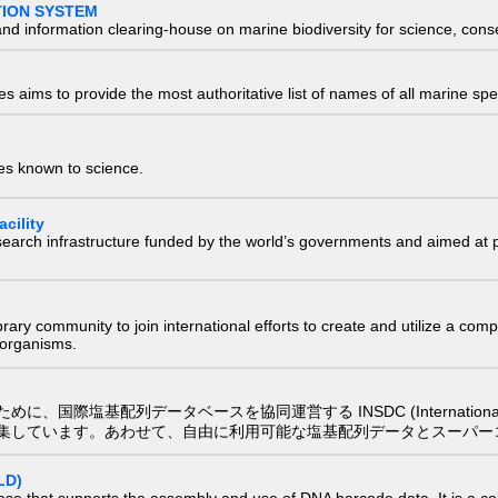
TION SYSTEM
nd information clearing-house on marine biodiversity for science, con
 aims to provide the most authoritative list of names of all marine spec
ies known to science.
cility
research infrastructure funded by the world’s governments and aimed a
e library community to join international efforts to create and utilize a 
) organisms.
配列データベースを協同運営する INSDC (International Nucleotide
集しています。あわせて、自由に利用可能な塩基配列データとスーパー
LD)