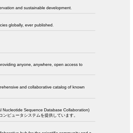
servation and sustainable development.
ies globally, ever published.
t providing anyone, anywhere, open access to
comprehensive and collaborative catalog of known
 Sequence Database Collaboration)
コンピュータシステムを提供しています。