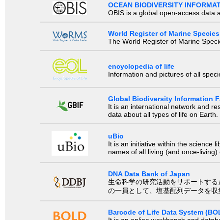
OCEAN BIODIVERSITY INFORMA
OBIS is a global open-access data a
World Register of Marine Species
The World Register of Marine Species
encyclopedia of life
Information and pictures of all spec
Global Biodiversity Information Fa
It is an international network and 
data about all types of life on Earth.
uBio
It is an initiative within the scienc
names of all living (and once-living
DNA Data Bank of Japan
生命科学の研究活動をサポートするために、国際塩基
の一員として、塩基配列データを収
Barcode of Life Data System (BO