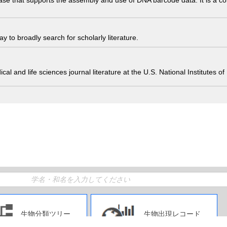
ase that supports the assembly and use of DNA barcode data. It is a col
 to broadly search for scholarly literature.
edical and life sciences journal literature at the U.S. National Institutes
生物分類ツリー
生物出現レコード