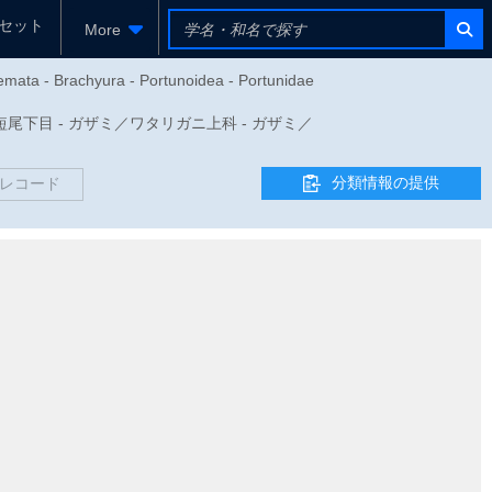
セット
More
emata - Brachyura - Portunoidea - Portunidae
目 - 短尾下目 - ガザミ／ワタリガニ上科 - ガザミ／
分類情報の提供
レコード