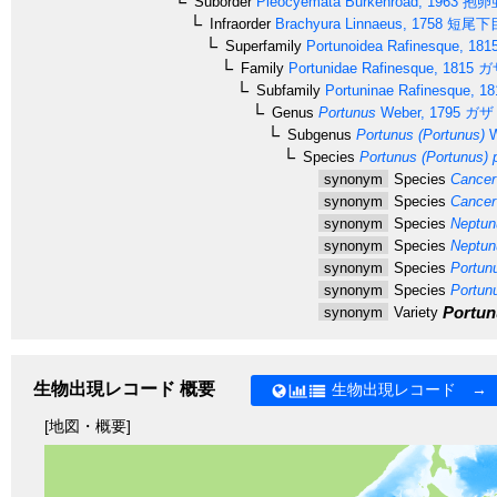
Suborder
Pleocyemata
Burkenroad, 1963
抱卵
Infraorder
Brachyura
Linnaeus, 1758
短尾下
Superfamily
Portunoidea
Rafinesque, 181
Family
Portunidae
Rafinesque, 1815
ガ
Subfamily
Portuninae
Rafinesque, 18
Genus
Portunus
Weber, 1795
ガザ
Subgenus
Portunus (Portunus)
W
Species
Portunus (Portunus) 
synonym
Species
Cancer 
synonym
Species
Cancer 
synonym
Species
Neptunu
synonym
Species
Neptunu
synonym
Species
Portunu
synonym
Species
Portunu
Portunu
synonym
Variety
生物出現レコード 概要
生物出現レコード →
[地図・概要]