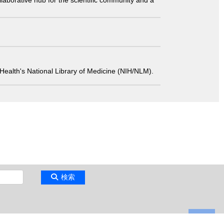
laborative hub for the scientific community and a
 of Health's National Library of Medicine (NIH/NLM).
検索