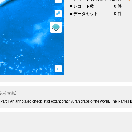
■ レコード数
0 件
⤢
■ データセット
0 件
i
参考文献
Part I. An annotated checklist of extant brachyuran crabs of the world. The Raffles B