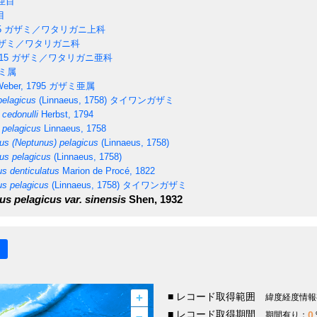
亜目
目
5
ガザミ／ワタリガニ上科
ザミ／ワタリガニ科
15
ガザミ／ワタリガニ亜科
ミ属
eber, 1795
ガザミ亜属
pelagicus
(Linnaeus, 1758)
タイワンガザミ
cedonulli
Herbst, 1794
pelagicus
Linnaeus, 1758
s (Neptunus) pelagicus
(Linnaeus, 1758)
s pelagicus
(Linnaeus, 1758)
s denticulatus
Marion de Procé, 1822
s pelagicus
(Linnaeus, 1758)
タイワンガザミ
s pelagicus var. sinensis
Shen, 1932
+
■ レコード取得範囲
緯度経度情報
–
■ レコード取得期間
0
期間有り：